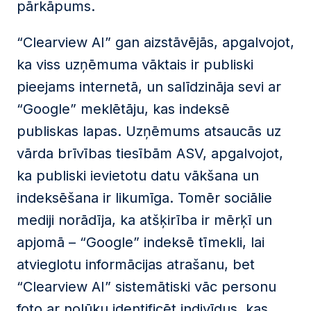
pārkāpums.
“Clearview AI” gan aizstāvējās, apgalvojot,
ka viss uzņēmuma vāktais ir publiski
pieejams internetā, un salīdzināja sevi ar
“Google” meklētāju, kas indeksē
publiskas lapas. Uzņēmums atsaucās uz
vārda brīvības tiesībām ASV, apgalvojot,
ka publiski ievietotu datu vākšana un
indeksēšana ir likumīga. Tomēr sociālie
mediji norādīja, ka atšķirība ir mērķī un
apjomā – “Google” indeksē tīmekli, lai
atvieglotu informācijas atrašanu, bet
“Clearview AI” sistemātiski vāc personu
foto ar nolūku identificēt indivīdus, kas