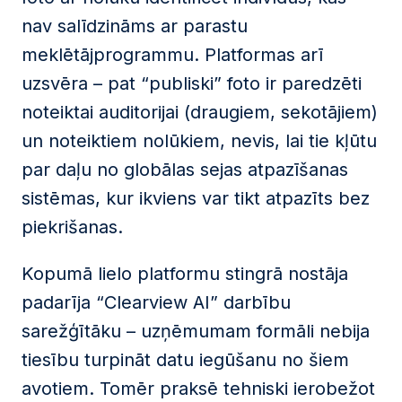
nav salīdzināms ar parastu
meklētājprogrammu. Platformas arī
uzsvēra – pat “publiski” foto ir paredzēti
noteiktai auditorijai (draugiem, sekotājiem)
un noteiktiem nolūkiem, nevis, lai tie kļūtu
par daļu no globālas sejas atpazīšanas
sistēmas, kur ikviens var tikt atpazīts bez
piekrišanas.
Kopumā lielo platformu stingrā nostāja
padarīja “Clearview AI” darbību
sarežģītāku – uzņēmumam formāli nebija
tiesību turpināt datu iegūšanu no šiem
avotiem. Tomēr praksē tehniski ierobežot