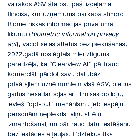
vairākos ASV štatos. Īpaši izceļama
Ilinoisa, kur uzņēmums pārkāpa stingro
Biometriskās informācijas privātuma
likumu (
Biometric information privacy
act
), vācot sejas attēlus bez piekrišanas.
2022.gadā noslēgtais mierizlīgums
paredzēja, ka “Clearview AI” pārtrauc
komerciāli pārdot savu datubāzi
privātajiem uzņēmumiem visā ASV, piecus
gadus nesadarbojas ar Ilinoisas policiju,
ievieš “opt-out” mehānismu jeb iespēju
personām nepiekrist viņu attēlu
izmantošanai, un pārtrauc datu testēšanu
bez iestādes atļaujas. Līdztekus tika