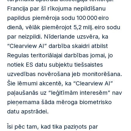
Francija par šī rīkojuma nepildīšanu
papildus piemēroja sodu 100 000 eiro
dienā, vēlāk piemērojot 5,2 milj. eiro sodu
par neizpildi. Nīderlande uzsvēra, ka
“Clearview AI” darbība skaidri atbilst
Regulas teritoriālajai darbības jomai, jo
notiek ES datu subjektu tiešsaistes
uzvedības novērošana jeb monitorēšana.
Šie lēmumi akcentē, ka “Clearview AI”
paļaušanās uz “leģitīmām interesēm” nav
pieņemama šāda mēroga biometrisko
datu apstrādei.
Īsi pēc tam, kad tika paziņots par