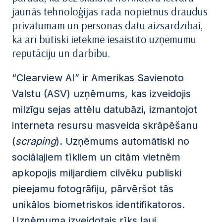
jaunās tehnoloģijas rada nopietnus draudus
privātumam un personas datu aizsardzībai,
kā arī būtiski ietekmē iesaistīto uzņēmumu
reputāciju un darbību.
“Clearview AI” ir Amerikas Savienoto
Valstu (ASV) uzņēmums, kas izveidojis
milzīgu sejas attēlu datubāzi, izmantojot
interneta resursu masveida skrāpēšanu
(
scraping
). Uzņēmums automātiski no
sociālajiem tīkliem un citām vietnēm
apkopojis miljardiem cilvēku publiski
pieejamu fotogrāfiju, pārvēršot tās
unikālos biometriskos identifikatoros.
Uzņēmuma izveidotais rīks ļauj