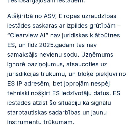
tiesībsargājošām iestādēm.
Atšķirībā no ASV, Eiropas uzraudzības
iestādes saskaras ar izpildes grūtībām –
“Clearview AI” nav juridiskas klātbūtnes
ES, un līdz 2025.gadam tas nav
samaksājis nevienu sodu. Uzņēmums
ignorē paziņojumus, atsaucoties uz
jurisdikcijas trūkumu, un bloķē piekļuvi no
ES IP adresēm, bet joprojām nespēj
tehniski nošķirt ES iedzīvotāju datus. ES
iestādes atzīst šo situāciju kā signālu
starptautiskas sadarbības un jaunu
instrumentu trūkumam.