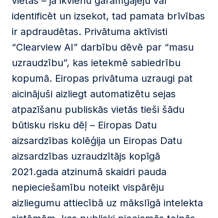
vietās – ja ikvienu garāmgājēju var
identificēt un izsekot, tad pamata brīvības
ir apdraudētas. Privātuma aktīvisti
“Clearview AI” darbību dēvē par “masu
uzraudzību”, kas ietekmē sabiedrību
kopumā. Eiropas privātuma uzraugi pat
aicinājuši aizliegt automatizētu sejas
atpazīšanu publiskās vietās tieši šādu
būtisku risku dēļ – Eiropas Datu
aizsardzības kolēģija un Eiropas Datu
aizsardzības uzraudzītājs kopīgā
2021.gada atzinumā skaidri pauda
nepieciešamību noteikt vispārēju
aizliegumu attiecībā uz mākslīgā intelekta