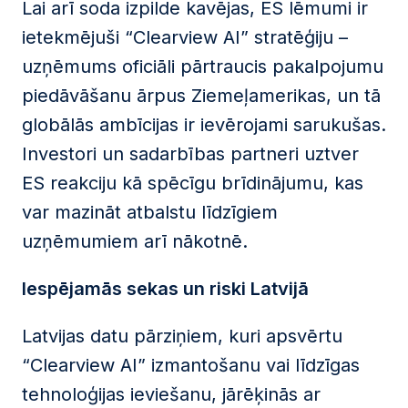
Lai arī soda izpilde kavējas, ES lēmumi ir
ietekmējuši “Clearview AI” stratēģiju –
uzņēmums oficiāli pārtraucis pakalpojumu
piedāvāšanu ārpus Ziemeļamerikas, un tā
globālās ambīcijas ir ievērojami sarukušas.
Investori un sadarbības partneri uztver
ES reakciju kā spēcīgu brīdinājumu, kas
var mazināt atbalstu līdzīgiem
uzņēmumiem arī nākotnē.
Iespējamās sekas un riski Latvijā
Latvijas datu pārziņiem, kuri apsvērtu
“Clearview AI” izmantošanu vai līdzīgas
tehnoloģijas ieviešanu, jārēķinās ar