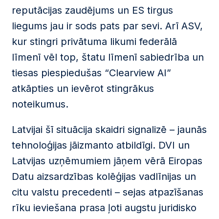
reputācijas zaudējums un ES tirgus
liegums jau ir sods pats par sevi. Arī ASV,
kur stingri privātuma likumi federālā
līmenī vēl top, štatu līmenī sabiedrība un
tiesas piespiedušas “Clearview AI”
atkāpties un ievērot stingrākus
noteikumus.
Latvijai šī situācija skaidri signalizē – jaunās
tehnoloģijas jāizmanto atbildīgi. DVI un
Latvijas uzņēmumiem jāņem vērā Eiropas
Datu aizsardzības kolēģijas vadlīnijas un
citu valstu precedenti – sejas atpazīšanas
rīku ieviešana prasa ļoti augstu juridisko