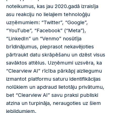
noteikumus, kas jau 2020.gadā izraisīja
asu reakciju no lielajiem tehnoloģiju
uzņēmumiem: “Twitter”, “Google”,
“YouTube”, “Facebook” (“Meta”),
“LinkedIn” un “Venmo” nosūtīja
brīdinājumus, pieprasot nekavējoties
pārtraukt datu skrāpēšanu un dzēst visus
savāktos attēlus. Uzņēmumi uzsvēra, ka
“Clearview AI” rīcība pārkāpj aizliegumu
izmantot platformu saturu identifikācijas
nolūkiem un apdraud lietotāju privātumu,
bet “Clearview AI” savu praksi publiski
atzina un turpināja, neraugoties uz šiem
iebildumiem.