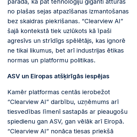
parāda, ka pat tehnoloģiju giganti atturas
no plašas sejas atpazīšanas izmantošanas
bez skaidras piekrišanas. “Clearview AI”
šajā kontekstā tiek uzlūkots kā īpaši
agresīvs un strīdīgs spēlētājs, kas ignorē
ne tikai likumus, bet arī industrijas ētikas
normas un platformu politikas.
ASV un Eiropas atšķirīgās iespējas
Kamēr platformas centās ierobežot
“Clearview AI” darbību, uzņēmums arī
tiesvedības līmenī sastapās ar pieaugošu
spiedienu gan ASV, gan vēlāk arī Eiropā.
“Clearview AI” nonāca tiesas priekšā