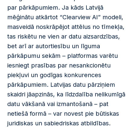
par pārkāpumiem. Ja kāds Latvijā
mēģinātu atkārtot “Clearview AI” modeli,
masveidā noskrāpējot attēlus no tīmekļa,
tas riskētu ne vien ar datu aizsardzības,
bet arī ar autortiesību un līguma
pārkāpumu sekām – platformas varētu
iesniegt prasības par nesankcionētu
piekļuvi un godīgas konkurences
pārkāpumiem. Latvijas datu pārziņiem
skaidri jāapzinās, ka līdzdalība nelikumīgā
datu vākšanā vai izmantošanā – pat
netiešā formā – var novest pie būtiskas
juridiskas un sabiedriskas atbildības.