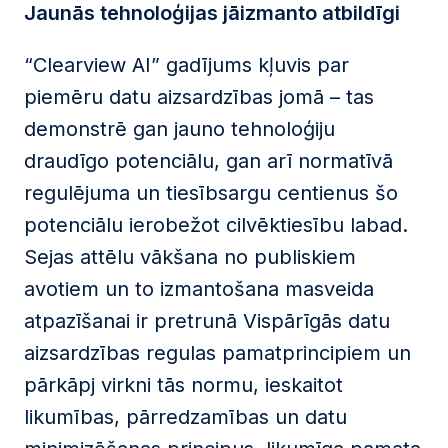
Jaunās tehnoloģijas jāizmanto atbildīgi
“Clearview AI” gadījums kļuvis par
piemēru datu aizsardzības jomā – tas
demonstrē gan jauno tehnoloģiju
draudīgo potenciālu, gan arī normatīvā
regulējuma un tiesībsargu centienus šo
potenciālu ierobežot cilvēktiesību labad.
Sejas attēlu vākšana no publiskiem
avotiem un to izmantošana masveida
atpazīšanai ir pretrunā Vispārīgās datu
aizsardzības regulas pamatprincipiem un
pārkāpj virkni tās normu, ieskaitot
likumības, pārredzamības un datu