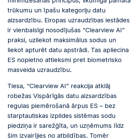
minimizēšanas principus, likumīga pamata
trūkumu un īpašu kategoriju datu
aizsardzību. Eiropas uzraudzības iestādes
ir vienbalsīgi nosodījušas “Clearview AI”
praksi, uzliekot maksimālus sodus un
liekot apturēt datu apstrādi. Tas apliecina
ES nopietno attieksmi pret biometrisko
masveida uzraudzību.
Tiesa, “Clearview AI” reakcija atklāj
robežas Vispārīgās datu aizsardzības
regulas piemērošanā ārpus ES – bez
starptautiskas izpildes sistēmas sodu
piedziņa ir sarežģīta, un uzņēmums līdz
šim izvairījies no atbildības. Tomēr