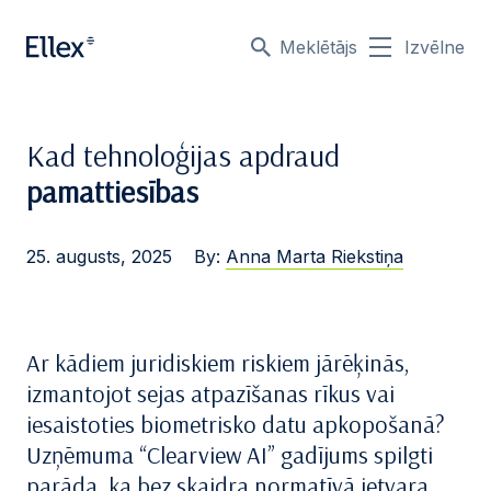
Meklētājs
Izvēlne
Kad tehnoloģijas apdraud
pamattiesības
25. augusts, 2025
By:
Anna Marta Riekstiņa
Ar kādiem juridiskiem riskiem jārēķinās,
izmantojot sejas atpazīšanas rīkus vai
iesaistoties biometrisko datu apkopošanā?
Uzņēmuma “Clearview AI” gadījums spilgti
parāda, ka bez skaidra normatīvā ietvara