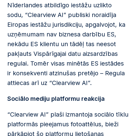
Nīderlandes atbildīgo iestāžu uzlikto
sodu, “Clearview AI” publiski noraidīja
Eiropas iestāžu jurisdikciju, apgalvojot, ka
uzņēmumam nav biznesa darbību ES,
nekādu ES klientu un tādēļ tas neesot
pakļauts Vispārīgajai datu aizsardzības
regulai. Tomēr visas minētās ES iestādes
ir konsekventi atzinušas pretējo – Regula
attiecas arī uz “Clearview AI”.
Sociālo mediju platformu reakcija
“Clearview AI” plaši izmantoja sociālo tīklu
platformās pieejamus fotoattēlus, bieži
pārkāpjot šo platformu lietošanas