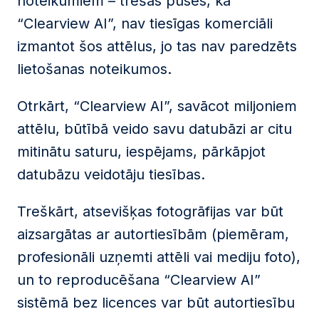
noteikumiem – trešās puses, kā
“Clearview AI”, nav tiesīgas komerciāli
izmantot šos attēlus, jo tas nav paredzēts
lietošanas noteikumos.
Otrkārt, “Clearview AI”, savācot miljoniem
attēlu, būtībā veido savu datubāzi ar citu
mitinātu saturu, iespējams, pārkāpjot
datubāzu veidotāju tiesības.
Treškārt, atsevišķas fotogrāfijas var būt
aizsargātas ar autortiesībām (piemēram,
profesionāli uzņemti attēli vai mediju foto),
un to reproducēšana “Clearview AI”
sistēmā bez licences var būt autortiesību