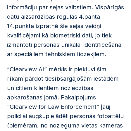
informāciju par sejas vaibstiem. Vispārīgās
datu aizsardzības regulas 4.panta
14.punkta izpratnē šie sejas veidņi
kvalificējami kā biometriski dati, jo tiek
izmantoti personas unikālai identificēšanai
ar speciāliem tehniskiem līdzekļiem.
“Clearview AI” mērķis ir piekļuvi šim
rīkam pārdot tiesībsargājošām iestādēm
un citiem klientiem noziedzības
apkarošanas jomā. Pakalpojums
“Clearview for Law Enforcement” ļauj
policijai augšupielādēt personas fotoattēlu
(piemēram, no nozieguma vietas kameras