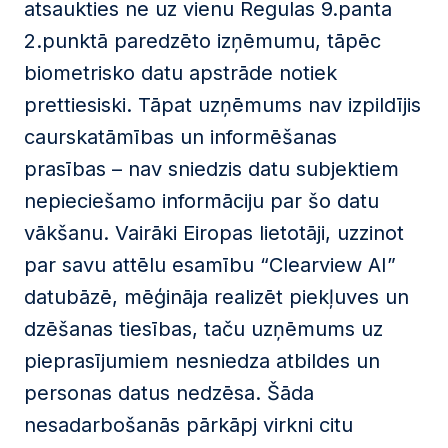
atsaukties ne uz vienu Regulas 9.panta
2.punktā paredzēto izņēmumu, tāpēc
biometrisko datu apstrāde notiek
prettiesiski. Tāpat uzņēmums nav izpildījis
caurskatāmības un informēšanas
prasības – nav sniedzis datu subjektiem
nepieciešamo informāciju par šo datu
vākšanu. Vairāki Eiropas lietotāji, uzzinot
par savu attēlu esamību “Clearview AI”
datubāzē, mēģināja realizēt piekļuves un
dzēšanas tiesības, taču uzņēmums uz
pieprasījumiem nesniedza atbildes un
personas datus nedzēsa. Šāda
nesadarbošanās pārkāpj virkni citu