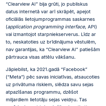
“Clearview AI” bija grūti, jo publiskus
datus internetā var arī skrāpēt, apejot
oficiālās lietojumprogrammas saskarnes
(
application programming interface
, API)
vai izmantojot starpniekserverus. Līdz ar
to, neskatoties uz brīdinājuma vēstulēm,
nav garantijas, ka “Clearview AI” patiešām
pārtrauca visas attēlu vākšanu.
Jāpiebilst, ka 2021.gadā “Facebook”
(“Meta”) pēc savas iniciatīvas, atsaucoties
uz privātuma riskiem, slēdza savu sejas
atpazīšanas programmu, dzēšot
miljardiem lietotāju sejas veidņu. Tas