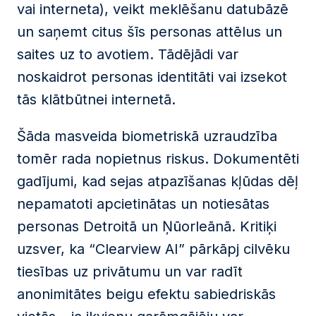
vai interneta), veikt meklēšanu datubāzē
un saņemt citus šīs personas attēlus un
saites uz to avotiem. Tādējādi var
noskaidrot personas identitāti vai izsekot
tās klātbūtnei internetā.
Šāda masveida biometriskā uzraudzība
tomēr rada nopietnus riskus. Dokumentēti
gadījumi, kad sejas atpazīšanas kļūdas dēļ
nepamatoti apcietinātas un notiesātas
personas Detroitā un Ņūorleānā. Kritiķi
uzsver, ka “Clearview AI” pārkāpj cilvēku
tiesības uz privātumu un var radīt
anonimitātes beigu efektu sabiedriskās