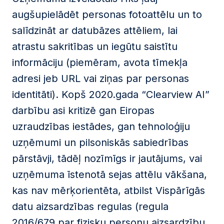
augšupielādēt personas fotoattēlu un to
salīdzināt ar datubāzes attēliem, lai
atrastu sakritības un iegūtu saistītu
informāciju (piemēram, avota tīmekļa
adresi jeb URL vai ziņas par personas
identitāti). Kopš 2020.gada “Clearview AI”
darbību asi kritizē gan Eiropas
uzraudzības iestādes, gan tehnoloģiju
uzņēmumi un pilsoniskās sabiedrības
pārstāvji, tādēļ nozīmīgs ir jautājums, vai
uzņēmuma īstenotā sejas attēlu vākšana,
kas nav mērķorientēta, atbilst Vispārīgās
datu aizsardzības regulas (regula
2016/679 par fizisku personu aizsardzību