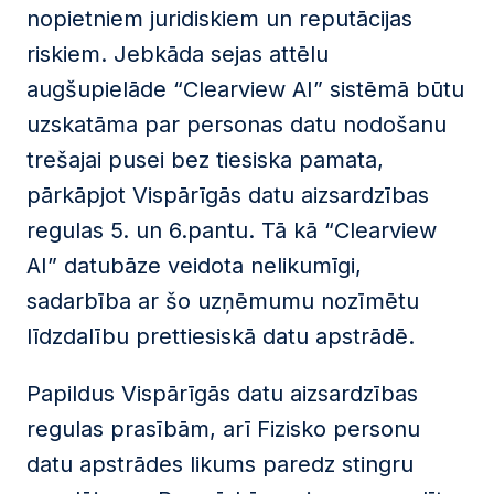
nopietniem juridiskiem un reputācijas
riskiem. Jebkāda sejas attēlu
augšupielāde “Clearview AI” sistēmā būtu
uzskatāma par personas datu nodošanu
trešajai pusei bez tiesiska pamata,
pārkāpjot Vispārīgās datu aizsardzības
regulas 5. un 6.pantu. Tā kā “Clearview
AI” datubāze veidota nelikumīgi,
sadarbība ar šo uzņēmumu nozīmētu
līdzdalību prettiesiskā datu apstrādē.
Papildus Vispārīgās datu aizsardzības
regulas prasībām, arī Fizisko personu
datu apstrādes likums paredz stingru