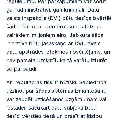
regulējumu. Par pārkāpumiem var sodīt
gan administratīvi, gan krimināli. Datu
valsts inspekcija (DVI) būtu tiesīga izvērtēt
šādu rīcību un piemērot sodus līdz pat
vairākiem miljoniem eiro. Jebkura šāda
iniciatīva būtu jāsaskaņo ar DVI, jāveic
datu apstrādes ietekmes novērtējums, un
nav pamata uzskatīt, ka tā varētu izturēt
šo pārbaudi.
Arī reputācijas riski ir būtiski. Sabiedrība,
uzzinot par šādas sistēmas izmantošanu,
var zaudēt uzticēšanos uzņēmumam vai
iestādei, savukārt datu subjekti būtu
tiesīgi vērsties tiesā un prasīt atlīdzību