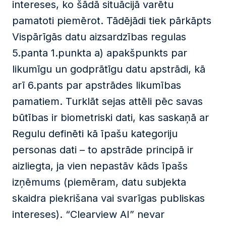
intereses, ko šādā situācijā varētu
pamatoti piemērot. Tādējādi tiek pārkāpts
Vispārīgās datu aizsardzības regulas
5.panta 1.punkta a) apakšpunkts par
likumīgu un godprātīgu datu apstrādi, kā
arī 6.pants par apstrādes likumības
pamatiem. Turklāt sejas attēli pēc savas
būtības ir biometriski dati, kas saskaņā ar
Regulu definēti kā īpašu kategoriju
personas dati – to apstrāde principā ir
aizliegta, ja vien nepastāv kāds īpašs
izņēmums (piemēram, datu subjekta
skaidra piekrišana vai svarīgas publiskas
intereses). “Clearview AI” nevar