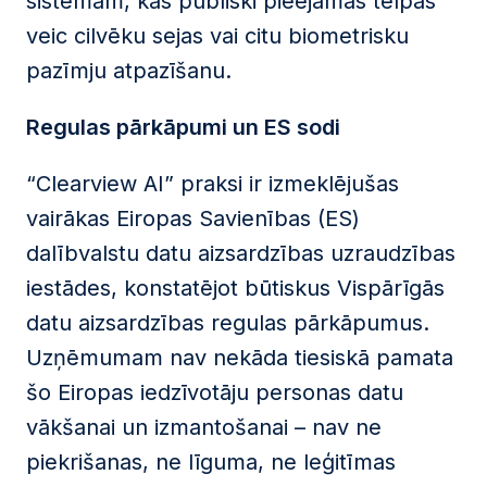
sistēmām, kas publiski pieejamās telpās
veic cilvēku sejas vai citu biometrisku
pazīmju atpazīšanu.
Regulas pārkāpumi un ES sodi
“Clearview AI” praksi ir izmeklējušas
vairākas Eiropas Savienības (ES)
dalībvalstu datu aizsardzības uzraudzības
iestādes, konstatējot būtiskus Vispārīgās
datu aizsardzības regulas pārkāpumus.
Uzņēmumam nav nekāda tiesiskā pamata
šo Eiropas iedzīvotāju personas datu
vākšanai un izmantošanai – nav ne
piekrišanas, ne līguma, ne leģitīmas