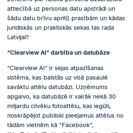
attiecībā uz personas datu apstrādi un
šādu datu brīvu apriti) prasībām un kādas
juridiskās un praktiskās sekas tas rada
Latvijai?
“Clearview AI” darbība un datubāze
“Clearview AI” ir sejas atpazīšanas
sistēma, kas balstās uz visā pasaulē
savāktu attēlu datubāzi. Uzņēmums
apgalvo, ka datubāzē ir vairāk nekā 30
miljardu cilvēku fotoattēlu, kas iegūti,
noskrāpējot publiski pieejamus attēlus no
tādām vietnēm kā “Facebook”,