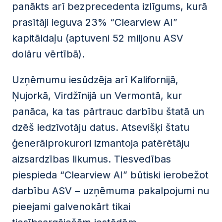
panākts arī bezprecedenta izlīgums, kurā
prasītāji ieguva 23% “Clearview AI”
kapitāldaļu (aptuveni 52 miljonu ASV
dolāru vērtībā).
Uzņēmumu iesūdzēja arī Kalifornijā,
Ņujorkā, Virdžīnijā un Vermontā, kur
panāca, ka tas pārtrauc darbību štatā un
dzēš iedzīvotāju datus. Atsevišķi štatu
ģenerālprokurori izmantoja patērētāju
aizsardzības likumus. Tiesvedības
piespieda “Clearview AI” būtiski ierobežot
darbību ASV – uzņēmuma pakalpojumi nu
pieejami galvenokārt tikai