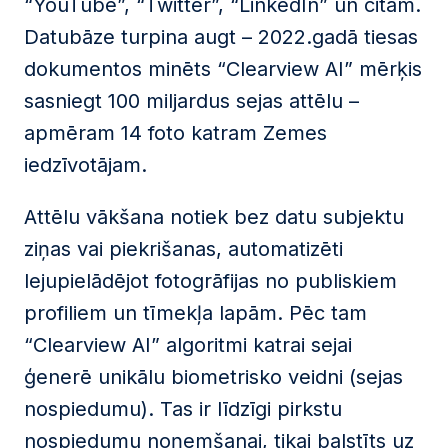
“YouTube”, “Twitter”, “LinkedIn” un citām.
Datubāze turpina augt – 2022.gadā tiesas
dokumentos minēts “Clearview AI” mērķis
sasniegt 100 miljardus sejas attēlu –
apmēram 14 foto katram Zemes
iedzīvotājam.
Attēlu vākšana notiek bez datu subjektu
ziņas vai piekrišanas, automatizēti
lejupielādējot fotogrāfijas no publiskiem
profiliem un tīmekļa lapām. Pēc tam
“Clearview AI” algoritmi katrai sejai
ģenerē unikālu biometrisko veidni (sejas
nospiedumu). Tas ir līdzīgi pirkstu
nospiedumu noņemšanai, tikai balstīts uz