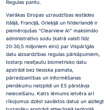
Regulas pantu.
Vairākas Eiropas uzraudzības iestādes
Itālijā, Francijā, Grieķijā un Nīderlandē ir
piemērojušas “Clearview AI” maksimālo
administratīvo sodu (katrā valstī līdz
20‑30,5 miljoniem eiro) par Vispārīgās
datu aizsardzības regulas pārkāpumiem,
tostarp neatļautu biometrisko datu
apstrādi bez tiesiska pamata,
pārredzamības un informēšanas
pienākumu neizpildi un ES pārstāvja
neiecelšanu. Katrs lēmums ietvēra arī
rīkojumus dzēst savāktos datus un aizliegt
turpmāku apstrādi attiecīgajā teritorijā.