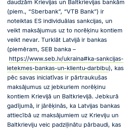
daudzām Krievijas un Baltkrievijas bankām
(piem., “Sberbank”, “VTB Bank”) ir
noteiktas ES individuālas sankcijas, un
veikt maksājumus uz to norēķinu kontiem
veikt nevar. Turklāt Latvijā ir bankas
(piemēram, SEB banka –
https://www.seb.lv/ukraina#ka-sankcijas-
ietekmes-bankas-un-klientu-darbibu
), kas
pēc savas iniciatīvas ir pārtraukušas
maksājumus uz jebkuriem norēķinu
kontiem Krievijā un Baltkrievijā. Jebkurā
gadījumā, ir jārēķinās, ka Latvijas bankas
attiecībā uz maksājumiem uz Krieviju un
Baltkrieviju veic padziļinātu pārbaudi, kas