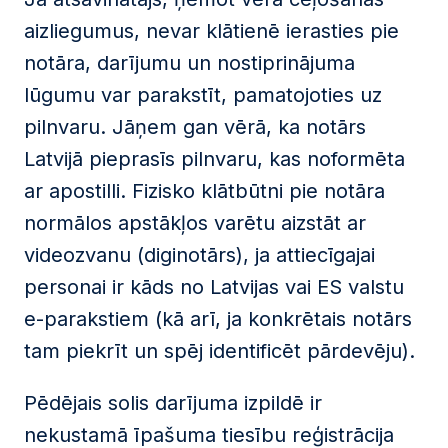
aizliegumus, nevar klātienē ierasties pie
notāra, darījumu un nostiprinājuma
lūgumu var parakstīt, pamatojoties uz
pilnvaru. Jāņem gan vērā, ka notārs
Latvijā pieprasīs pilnvaru, kas noformēta
ar apostilli. Fizisko klātbūtni pie notāra
normālos apstākļos varētu aizstāt ar
videozvanu (diginotārs), ja attiecīgajai
personai ir kāds no Latvijas vai ES valstu
e-parakstiem (kā arī, ja konkrētais notārs
tam piekrīt un spēj identificēt pārdevēju).
Pēdējais solis darījuma izpildē ir
nekustamā īpašuma tiesību reģistrācija