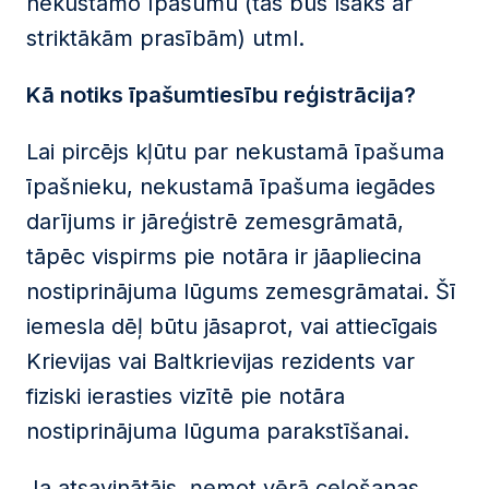
nekustamo īpašumu (tas būs īsāks ar
striktākām prasībām) utml.
Kā notiks īpašumtiesību reģistrācija?
Lai pircējs kļūtu par nekustamā īpašuma
īpašnieku, nekustamā īpašuma iegādes
darījums ir jāreģistrē zemesgrāmatā,
tāpēc vispirms pie notāra ir jāapliecina
nostiprinājuma lūgums zemesgrāmatai. Šī
iemesla dēļ būtu jāsaprot, vai attiecīgais
Krievijas vai Baltkrievijas rezidents var
fiziski ierasties vizītē pie notāra
nostiprinājuma lūguma parakstīšanai.
Ja atsavinātājs, ņemot vērā ceļošanas