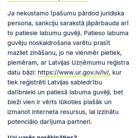
Ja nekustamo īpašumu pārdod juridiska
persona, sankciju sarakstā jāpārbauda arī
to patiesie labumu guvēji. Patieso labuma
guvēju noskaidrošana varētu prasīt
mazliet zināšanu, jo ne vienmēr pietiek,
piemēram, ar Latvijas Uzņēmumu reģistra
datu bāzi:
https://www.ur.gov.lv/lv/
, kur
tiek reģistrēti Latvijas sabiedrību
dalībnieki un patiesā labuma guvēji, bet
bieži vien ir vērts lūkoties plašāk un
izmanot interneta resursus, lai izzinātu
potenciālo darījuma partneri.
Vai varēs norēķināties?