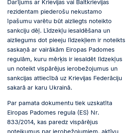
Darījums ar Krievijas vai Baltkrievijas
rezidentam piederošu nekustamo
īpašumu varētu būt aizliegts noteikto
sankciju dēļ. Līdzekļu iesaldēšana un
aizliegums dot pieeju līdzekļiem ir noteikts
saskaņā ar vairākām Eiropas Padomes
regulām, kuru mērķis ir iesaldēt līdzekļus
un noteikt vispārējus ierobežojumus un
sankcijas attiecībā uz Krievijas Federāciju
sakarā ar karu Ukrainā.
Par pamata dokumentu tiek uzskatīta
Eiropas Padomes regula (ES) Nr.
833/2014, kas paredz vispārējus
noteikumus par ierobežojumiem, aktīvu