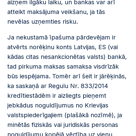
aizņem ilgāku laiku, un bankas var arī
atteikt maksājuma veikšanu, ja tās
nevēlas uzņemties risku.
Ja nekustamā īpašuma pārdevējam ir
atvērts norēķinu konts Latvijas, ES (vai
kādas citas nesankcionētas valsts) bankā,
tad pirkuma maksas samaksa visdrīzāk
būs iespējama. Tomēr arī šeit ir jārēķinās,
ka saskaņā ar Regulu Nr. 833/2014
kredītiestādēm ir aizliegts pieņemt
jebkādus noguldījumus no Krievijas
valstspiederīgajiem (plašākā nozīmē), ja
minētās fiziskās vai juridiskās personas
noguldījumu kopējā vērtība uz vienu