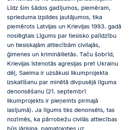
Līdz šim šādos gadījumos, piemēram,
sprieduma izpildes jautājumos, tika
piemērots Latvijas un Krievijas 1993. gadā
noslēgtais Līgums par tiesisko palīdzību
un tiesiskajām attiecībām civilajās,
ģimenes un krimināllietās. Taču šobrīd,
Krievijas īstenotās agresijas pret Ukrainu
dēļ, Saeima ir uzsākusi likumprojekta
izskatīšanu par minētā divpusējā līguma
denonsēšanu (21. septembrī
likumprojekts ir pieņemts pirmajā
lasījumā). Ja līgums tiks denonsēts, tas
nozīmēs, ka pārrobežu civilās attiecības
būs jārisina, pamatojoties uz