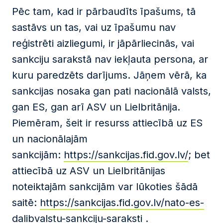
Pēc tam, kad ir pārbaudīts īpašums, tā
sastāvs un tas, vai uz īpašumu nav
reģistrēti aizliegumi, ir jāpārliecinās, vai
sankciju sarakstā nav iekļauta persona, ar
kuru paredzēts darījums. Jāņem vērā, ka
sankcijas nosaka gan pati nacionālā valsts,
gan ES, gan arī ASV un Lielbritānija.
Piemēram, šeit ir resurss attiecībā uz ES
un nacionālajām
sankcijām:
https://sankcijas.fid.gov.lv/
; bet
attiecībā uz ASV un Lielbritānijas
noteiktajām sankcijām var lūkoties šādā
saitē:
https://sankcijas.fid.gov.lv/nato-es-
dalibvalstu-sankciju-saraksti
.