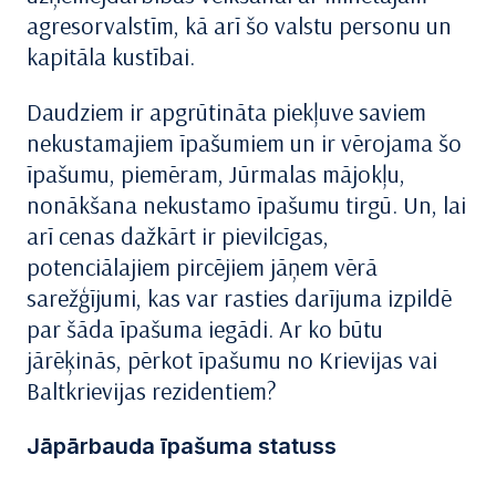
agresorvalstīm, kā arī šo valstu personu un
kapitāla kustībai.
Daudziem ir apgrūtināta piekļuve saviem
nekustamajiem īpašumiem un ir vērojama šo
īpašumu, piemēram, Jūrmalas mājokļu,
nonākšana nekustamo īpašumu tirgū. Un, lai
arī cenas dažkārt ir pievilcīgas,
potenciālajiem pircējiem jāņem vērā
sarežģījumi, kas var rasties darījuma izpildē
par šāda īpašuma iegādi. Ar ko būtu
jārēķinās, pērkot īpašumu no Krievijas vai
Baltkrievijas rezidentiem?
Jāpārbauda īpašuma statuss