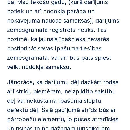
par visu tekošo gadu, (kurā darījums
notiek un arī nodokļa parāda un
nokavējuma naudas samaksas), darījums
zemesgrāmatā reģistrēts netiks. Tas
nozīmē, ka jaunais īpašnieks nevarēs
nostiprināt savas īpašuma tiesības
zemesgrāmatā, vai arī būs pats spiest
veikt nodokļa samaksu.
Jānorāda, ka darījumu dēļ dažkārt rodas
arī strīdi, piemēram, neizpildīto saistību
dēļ vai nekustamā īpašuma slēptu
defektu dēļ. Šajā gadījumā strīds būs ar
pārrobežu elementu, jo puses atradīsies
un risinās to no dažādām jurisdikcijām.