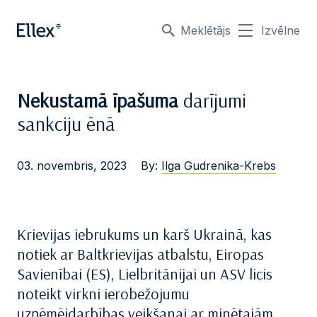
Meklētājs
Izvēlne
Nekustamā īpašuma
darījumi
sankciju ēnā
03. novembris, 2023
By:
Ilga Gudrenika-Krebs
Krievijas iebrukums un karš Ukrainā, kas
notiek ar Baltkrievijas atbalstu, Eiropas
Savienībai (ES), Lielbritānijai un ASV licis
noteikt virkni ierobežojumu
uzņēmējdarbības veikšanai ar minētajām