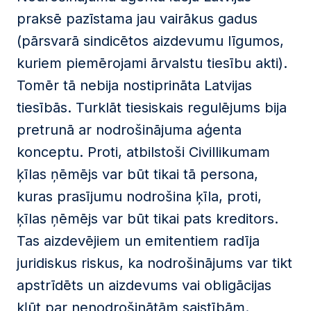
praksē pazīstama jau vairākus gadus
(pārsvarā sindicētos aizdevumu līgumos,
kuriem piemērojami ārvalstu tiesību akti).
Tomēr tā nebija nostiprināta Latvijas
tiesībās. Turklāt tiesiskais regulējums bija
pretrunā ar nodrošinājuma aģenta
konceptu. Proti, atbilstoši Civillikumam
ķīlas ņēmējs var būt tikai tā persona,
kuras prasījumu nodrošina ķīla, proti,
ķīlas ņēmējs var būt tikai pats kreditors.
Tas aizdevējiem un emitentiem radīja
juridiskus riskus, ka nodrošinājums var tikt
apstrīdēts un aizdevums vai obligācijas
kļūt par nenodrošinātām saistībām.