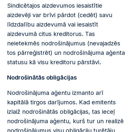
Sindicētajos aizdevumos iesaistītie
aizdevēji var brīvi pārdot (cedēt) savu
līdzdalību aizdevumā vai iesaistīt
aizdevumā citus kreditorus. Tas
neietekmēs nodrošinājumus (nevajadzēs
tos pārreģistrēt) un nodrošinājuma aģenta
statusu kā visu kreditoru pārstāvi.
Nodrošinātās obligācijas
Nodrošinājuma aģentu izmanto arī
kapitālā tirgos darījumos. Kad emitents
izlaiž nodrošinātās obligācijas, tas ieceļ
nodrošinājuma aģentu, kurš tur un realizē
nodrošinājumus visu obligāciju turētāju