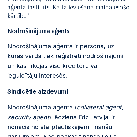
aģenta institūts. Kā tā ieviešana maina esošo
kārtību?
Nodrošinājuma
aģents
Nodrošinājuma aģents ir persona, uz
kuras vārda tiek reģistrēti nodrošinājumi
un kas rīkojas visu kreditoru vai
ieguldītāju interesēs.
Sindicētie aizdevumi
Nodrošinājuma aģenta (
collateral agent,
security agent
) jēdziens līdz Latvijai ir
nonācis no starptautiskajiem finanšu
darījumiem. Kad bankas finansē lielus