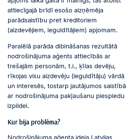
apjoms laika gaitā ir mainīgs, tas atbilst
attiecīgajā brīdī esošo aizņēmēja
parādsaistību pret kreditoriem
(aizdevējiem, ieguldītājiem) apjomam.
Paralēlā parāda dibināšanas rezultātā
nodrošinājuma aģents attiecībās ar
trešajām personām, t.i., ķīlas devēju,
rīkojas visu aizdevēju (ieguldītāju) vārdā
un interesēs, tostarp jautājumos saistībā
ar nodrošinājuma pakļaušanu piespiedu
izpildei.
Kur bija problēma?
Nodrošinājuma aģenta ideja Latvijas