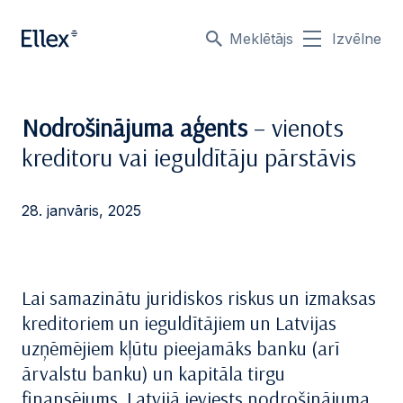
Meklētājs
Izvēlne
Nodrošinājuma aģents
– vienots
kreditoru vai ieguldītāju pārstāvis
28. janvāris, 2025
Lai samazinātu juridiskos riskus un izmaksas
kreditoriem un ieguldītājiem un Latvijas
uzņēmējiem kļūtu pieejamāks banku (arī
ārvalstu banku) un kapitāla tirgu
finansējums, Latvijā ieviests nodrošinājuma