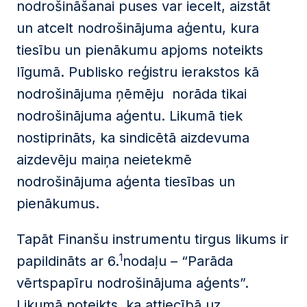
nodrošināšanai puses var iecelt, aizstāt
un atcelt nodrošinājuma aģentu, kura
tiesību un pienākumu apjoms noteikts
līgumā. Publisko reģistru ierakstos kā
nodrošinājuma ņēmēju norāda tikai
nodrošinājuma aģentu. Likumā tiek
nostiprināts, ka sindicētā aizdevuma
aizdevēju maiņa neietekmē
nodrošinājuma aģenta tiesības un
pienākumus.
Tapāt Finanšu instrumentu tirgus likums ir
1
papildināts ar 6.
nodaļu – “Parāda
vērtspapīru nodrošinājuma aģents”.
Likumā noteikts, ka attiecībā uz