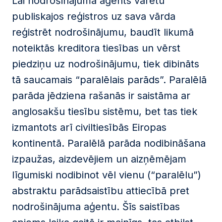
Lai nodrošinājuma aģents varētu
publiskajos reģistros uz sava vārda
reģistrēt nodrošinājumu, baudīt likumā
noteiktās kreditora tiesības un vērst
piedziņu uz nodrošinājumu, tiek dibināts
tā saucamais “paralēlais parāds”. Paralēlā
parāda jēdziena rašanās ir saistāma ar
anglosakšu tiesību sistēmu, bet tas tiek
izmantots arī civiltiesībās Eiropas
kontinentā. Paralēlā parāda nodibināšana
izpaužas, aizdevējiem un aizņēmējam
līgumiski nodibinot vēl vienu (“paralēlu”)
abstraktu parādsaistību attiecībā pret
nodrošinājuma aģentu. Šīs saistības