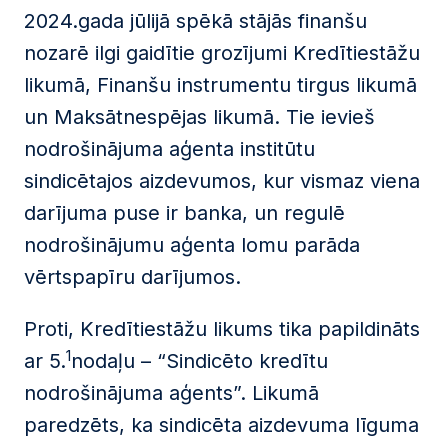
2024.gada jūlijā spēkā stājās finanšu
nozarē ilgi gaidītie grozījumi Kredītiestāžu
likumā, Finanšu instrumentu tirgus likumā
un Maksātnespējas likumā. Tie ievieš
nodrošinājuma aģenta institūtu
sindicētajos aizdevumos, kur vismaz viena
darījuma puse ir banka, un regulē
nodrošinājumu aģenta lomu parāda
vērtspapīru darījumos.
Proti, Kredītiestāžu likums tika papildināts
1
ar 5.
nodaļu – “Sindicēto kredītu
nodrošinājuma aģents”. Likumā
paredzēts, ka sindicēta aizdevuma līguma