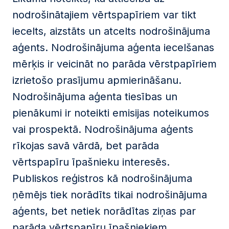
nodrošinātajiem vērtspapīriem var tikt
iecelts, aizstāts un atcelts nodrošinājuma
aģents. Nodrošinājuma aģenta iecelšanas
mērķis ir veicināt no parāda vērstpapīriem
izrietošo prasījumu apmierināšanu.
Nodrošinājuma aģenta tiesības un
pienākumi ir noteikti emisijas noteikumos
vai prospektā. Nodrošinājuma aģents
rīkojas savā vārdā, bet parāda
vērtspapīru īpašnieku interesēs.
Publiskos reģistros kā nodrošinājuma
ņēmējs tiek norādīts tikai nodrošinājuma
aģents, bet netiek norādītas ziņas par
parāda vērtspapīru īpašniekiem.