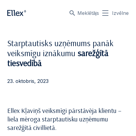
Meklētājs
Izvēlne
Starptautisks uzņēmums panāk
veiksmīgu iznākumu
sarežģītā
tiesvedībā
23. oktobris, 2023
Ellex Kļaviņš veiksmīgi pārstāvēja klientu –
liela mēroga starptautisku uzņēmumu
sarežģītā civillietā.