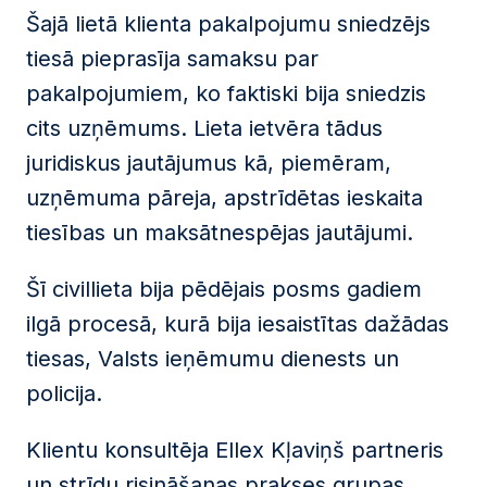
Šajā lietā klienta pakalpojumu sniedzējs
tiesā pieprasīja samaksu par
pakalpojumiem, ko faktiski bija sniedzis
cits uzņēmums. Lieta ietvēra tādus
juridiskus jautājumus kā, piemēram,
uzņēmuma pāreja, apstrīdētas ieskaita
tiesības un maksātnespējas jautājumi.
Šī civillieta bija pēdējais posms gadiem
ilgā procesā, kurā bija iesaistītas dažādas
tiesas, Valsts ieņēmumu dienests un
policija.
Klientu konsultēja Ellex Kļaviņš partneris
un strīdu risināšanas prakses grupas