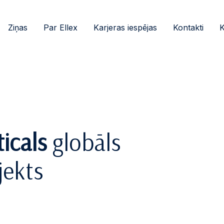
Ziņas
Par Ellex
Karjeras iespējas
Kontakti
K
icals
globāls
jekts