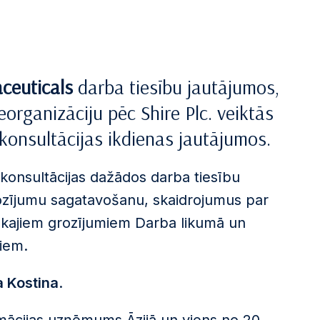
ceuticals
darba tiesību jautājumos,
reorganizāciju pēc Shire Plc. veiktās
 konsultācijas ikdienas jautājumos.
 konsultācijas dažādos darba tiesību
rozījumu sagatavošanu, skaidrojumus par
nākajiem grozījumiem Darba likumā un
miem.
a Kostina
.