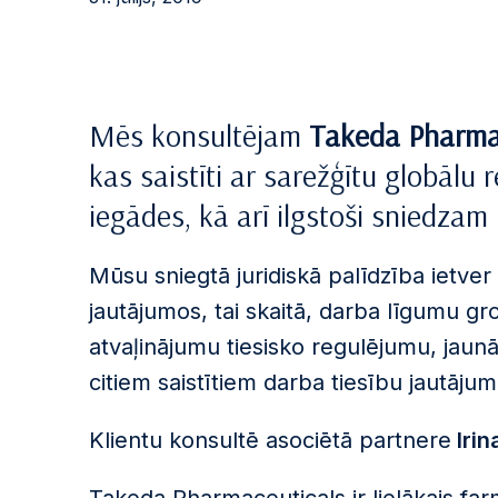
Mēs konsultējam
Takeda Pharma
kas saistīti ar sarežģītu globālu 
iegādes, kā arī ilgstoši sniedzam
Mūsu sniegtā juridiskā palīdzība ietver
jautājumos, tai skaitā, darba līgumu g
atvaļinājumu tiesisko regulējumu, jau
citiem saistītiem darba tiesību jautāju
Klientu konsultē asociētā partnere
Irin