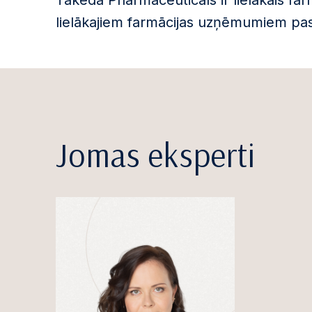
Takeda Pharmaceuticals ir lielākais fa
lielākajiem farmācijas uzņēmumiem pa
Jomas eksperti