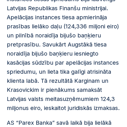
Latvijas Republikas Finanšu ministrijai.
Apelācijas instances tiesa apmierināja
prasības lielāko daļu (124,336 miljoni eiro)
un pilnībā noraidīja bijušo baņķieru
pretprasību. Savukārt Augstākā tiesa
noraidīja bijušo baņķieru iesniegto
kasācijas sūdzību par apelācijas instances
spriedumu, un lieta tika galīgi atrisināta
klienta labā. Tā rezultātā Karginam un
Krasovickim ir pienākums samaksāt
Latvijas valsts meitasuzņēmumiem 124,3
miljonus eiro, ieskaitot juridiskās izmaksas.
AS “Parex Banka” savā laikā bija lielākā