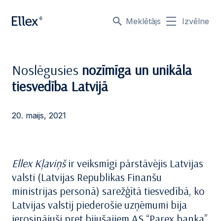
Meklētājs
Izvēlne
Noslēgusies
nozīmīga un unikāla
tiesvedība Latvijā
20. maijs, 2021
Ellex Kļaviņš
ir veiksmīgi pārstāvējis Latvijas
valsti (Latvijas Republikas Finanšu
ministrijas personā) sarežģītā tiesvedībā, ko
Latvijas valstij piederošie uzņēmumi bija
ierosinājuši pret bijušajiem AS “Parex banka”