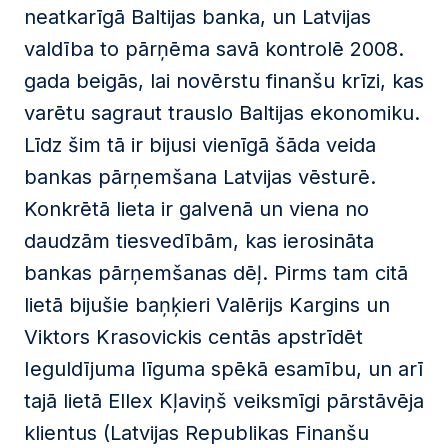
neatkarīgā Baltijas banka, un Latvijas
valdība to pārņēma savā kontrolē 2008.
gada beigās, lai novērstu finanšu krīzi, kas
varētu sagraut trauslo Baltijas ekonomiku.
Līdz šim tā ir bijusi vienīgā šāda veida
bankas pārņemšana Latvijas vēsturē.
Konkrētā lieta ir galvenā un viena no
daudzām tiesvedībām, kas ierosināta
bankas pārņemšanas dēļ. Pirms tam citā
lietā bijušie baņķieri Valērijs Kargins un
Viktors Krasovickis centās apstrīdēt
Ieguldījuma līguma spēkā esamību, un arī
tajā lietā Ellex Kļaviņš veiksmīgi pārstāvēja
klientus (Latvijas Republikas Finanšu