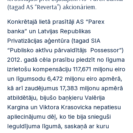
(tagad AS “Reverta”) akcionāriem.
Konkrētajā lietā prasītāji AS “Parex
banka” un Latvijas Republikas
Privatizācijas aģentūra (tagad SIA
“Publisko aktīvu pārvaldītājs Possessor”)
2012. gadā cēla prasību piedzīt no līguma
izrietošu kompensāciju 117,671 miljonu eiro
un līgumsodu 6,472 miljonu eiro apmērā,
kā arī zaudējumus 17,383 miljonu apmērā
atbildētāju, bijušo baņķieru Valērija
Kargina un Viktora Krasovicka nepatiesu
apliecinājumu dēļ, ko tie bija snieguši
Ieguldījuma līgumā, saskaņā ar kuru