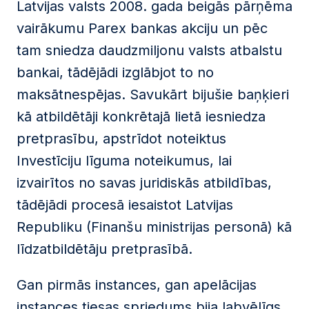
Latvijas valsts 2008. gada beigās pārņēma
vairākumu Parex bankas akciju un pēc
tam sniedza daudzmiljonu valsts atbalstu
bankai, tādējādi izglābjot to no
maksātnespējas. Savukārt bijušie baņķieri
kā atbildētāji konkrētajā lietā iesniedza
pretprasību, apstrīdot noteiktus
Investīciju līguma noteikumus, lai
izvairītos no savas juridiskās atbildības,
tādējādi procesā iesaistot Latvijas
Republiku (Finanšu ministrijas personā) kā
līdzatbildētāju pretprasībā.
Gan pirmās instances, gan apelācijas
instances tiesas spriedums bija labvēlīgs