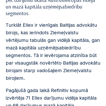
pēc darījumu skaita Austrumeiropas vidējā
un mazā kapitāla uzņēmējsabiedrību
segmentos.
Turklāt Ellex ir vienīgais Baltijas advokātu
birojs, kas ierindots Ziemeļvalstu
vērtējumu tabulās gan vidējā kapitāla, gan
mazā kapitāla uzņēmējsabiedrību
segmentos. Tā ir ievērojama atzinība būt
par visaugstāk novērtēto Baltijas advokātu
birojam starp vadošajiem Ziemeļvalstu
birojiem.
Pagājušā gada laikā Refinitiv kopumā
izvērtēja 71 Ellex darījumu vidēja kapitāla
un 68 darījumus mazā kapitāla