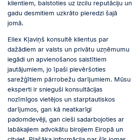
klientiem, balstoties uz izcilu reputāciju un
gadu desmitiem uzkrāto pieredzi šajā
jomā.
Ellex Kļaviņš konsultē klientus par
dažādiem ar valsts un privātu uzņēmumu
iegādi un apvienošanos saistītiem
jautājumiem, jo īpaši pievēršoties
sarežģītiem pārrobežu darījumiem. Mūsu
eksperti ir snieguši konsultācijas
nozīmīgos vietējos un starptautiskos
darījumos, gan kā neatkarīgi
padomdevēji, gan cieši sadarbojoties ar
labākajiem advokātu birojiem Eiropā un
citviet. Plašāka informācija par šīs jomas