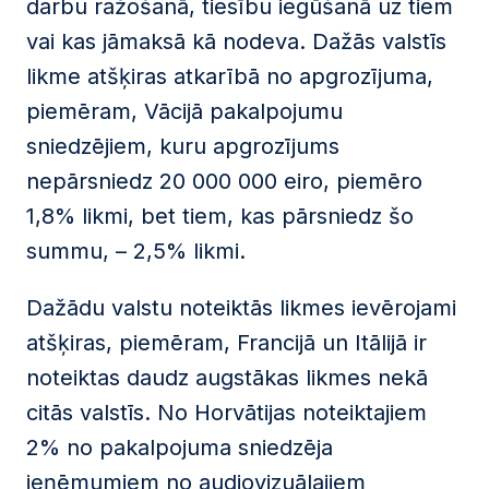
darbu ražošanā, tiesību iegūšanā uz tiem
vai kas jāmaksā kā nodeva. Dažās valstīs
likme atšķiras atkarībā no apgrozījuma,
piemēram, Vācijā pakalpojumu
sniedzējiem, kuru apgrozījums
nepārsniedz 20 000 000 eiro, piemēro
1,8% likmi, bet tiem, kas pārsniedz šo
summu, – 2,5% likmi.
Dažādu valstu noteiktās likmes ievērojami
atšķiras, piemēram, Francijā un Itālijā ir
noteiktas daudz augstākas likmes nekā
citās valstīs. No Horvātijas noteiktajiem
2% no pakalpojuma sniedzēja
ieņēmumiem no audiovizuālajiem