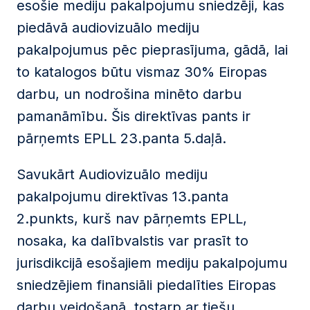
esošie mediju pakalpojumu sniedzēji, kas
piedāvā audiovizuālo mediju
pakalpojumus pēc pieprasījuma, gādā, lai
to katalogos būtu vismaz 30% Eiropas
darbu, un nodrošina minēto darbu
pamanāmību. Šis direktīvas pants ir
pārņemts EPLL 23.panta 5.daļā.
Savukārt Audiovizuālo mediju
pakalpojumu direktīvas 13.panta
2.punkts, kurš nav pārņemts EPLL,
nosaka, ka dalībvalstis var prasīt to
jurisdikcijā esošajiem mediju pakalpojumu
sniedzējiem finansiāli piedalīties Eiropas
darbu veidošanā, tostarp ar tiešu