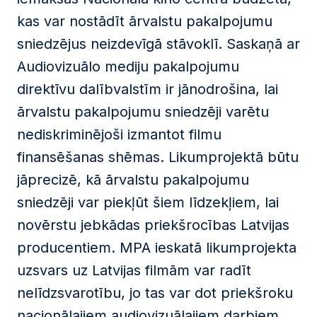
kas var nostādīt ārvalstu pakalpojumu
sniedzējus neizdevīgā stāvoklī. Saskaņā ar
Audiovizuālo mediju pakalpojumu
direktīvu dalībvalstīm ir jānodrošina, lai
ārvalstu pakalpojumu sniedzēji varētu
nediskriminējoši izmantot filmu
finansēšanas shēmas. Likumprojektā būtu
jāprecizē, kā ārvalstu pakalpojumu
sniedzēji var piekļūt šiem līdzekļiem, lai
novērstu jebkādas priekšrocības Latvijas
producentiem. MPA ieskatā likumprojekta
uzsvars uz Latvijas filmām var radīt
nelīdzsvarotību, jo tas var dot priekšroku
nacionālajiem audiovizuālajiem darbiem,