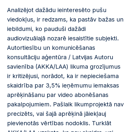
Analizējot dažādu ieinteresēto pušu
viedokļus, ir redzams, ka pastāv bažas un
iebildumi, ko pauduši dažādi
audiovizuālajā nozarē iesaistītie subjekti.
Autortiesību un komunicēšanas
konsultāciju aģentūra / Latvijas Autoru
savienība (AKKA/LAA) likuma grozījumus
ir kritizējusi, norādot, ka ir nepieciešama
skaidrība par 3,5% ieņēmumu iemaksas
aprēķināšanu par video abonēšanas
pakalpojumiem. Pašlaik likumprojektā nav
precizēts, vai šajā aprēķinā jāiekļauj
pievienotās vērtības nodoklis. Turklāt