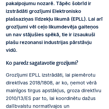
pakalpojumu
nozarē. Tāpēc šobrīd
ir
izstrādāti grozījumi Elektronisko
plašsaziņas līdzekļu likumā (EPLL
). Lai arī
grozījumi vēl ceļo likumdevēja gaiteņos
un nav stājušies spēkā, tie ir izsaukuši
plašu rezonansi industrijas pārstāvju
vidū.
Ko paredz sagatavotie grozījumi?
Grozījumi EPLL izstrādāti, lai piemērotu
direktīvas 2018/1808, ar ko, ņemot vērā
mainīgos tirgus apstākļus, groza direktīvu
2010/13/ES par to, lai koordinētu dažus
dalībvalstu normatīvajos un