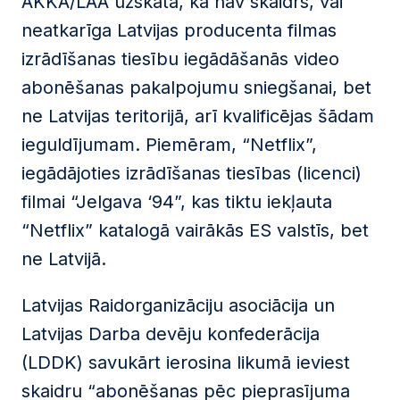
AKKA/LAA uzskata, ka nav skaidrs, vai
neatkarīga Latvijas producenta filmas
izrādīšanas tiesību iegādāšanās video
abonēšanas pakalpojumu sniegšanai, bet
ne Latvijas teritorijā, arī kvalificējas šādam
ieguldījumam. Piemēram, “Netflix”,
iegādājoties izrādīšanas tiesības (licenci)
filmai “Jelgava ‘94”, kas tiktu iekļauta
“Netflix” katalogā vairākās ES valstīs, bet
ne Latvijā.
Latvijas Raidorganizāciju asociācija un
Latvijas Darba devēju konfederācija
(LDDK) savukārt ierosina likumā ieviest
skaidru “abonēšanas pēc pieprasījuma