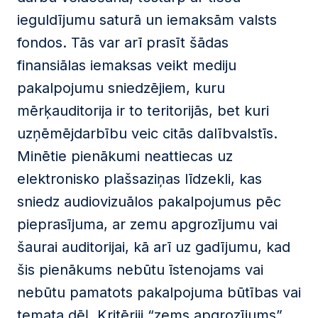
ieguldījumu saturā un iemaksām valsts
fondos. Tās var arī prasīt šādas
finansiālas iemaksas veikt mediju
pakalpojumu sniedzējiem, kuru
mērķauditorija ir to teritorijās, bet kuri
uzņēmējdarbību veic citās dalībvalstīs.
Minētie pienākumi neattiecas uz
elektronisko plašsaziņas līdzekli, kas
sniedz audiovizuālos pakalpojumus pēc
pieprasījuma, ar zemu apgrozījumu vai
šaurai auditorijai, kā arī uz gadījumu, kad
šis pienākums nebūtu īstenojams vai
nebūtu pamatots pakalpojuma būtības vai
temata dēļ. Kritēriji “zems apgrozījums”