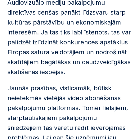
Audiovizuālo mediju pakalpojumu
direktīvas cenšas panākt līdzsvaru starp
kultūras pārstāvību un ekonomiskajām
interesēm. Ja tas tiks labi īstenots, tas var
palīdzēt izlīdzināt konkurences apstākļus
Eiropas satura veidotājiem un nodrošināt
skatītājiem bagātākas un daudzveidīgākas
skatīšanās iespējas.
Jaunās prasības, visticamāk, būtiski
neietekmēs vietējās video abonēšanas
pakalpojumu platformas. Tomēr lielajiem,
starptautiskajiem pakalpojumu
sniedzējiem tas varētu radīt ievērojamas
problēmas. Lai gan šie uzņēmumi jau