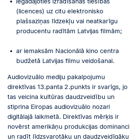
iegādājoties izrādīšanas tiesības
(licences) uz citu elektronisko
plašsaziņas līdzekļu vai neatkarīgu
producentu radītām Latvijas filmām;
ar iemaksām Nacionālā kino centra
budžetā Latvijas filmu veidošanai.
Audiovizuālo mediju pakalpojumu
direktīvas 13.panta 2.punkts ir svarīgs, jo
tas veicina kultūras daudzveidību un
stiprina Eiropas audiovizuālo nozari
digitālajā laikmetā. Direktīvas mērķis ir
novērst amerikāņu produkcijas dominanci
un radīt līdzsvarotāku un daudzveidīgāku