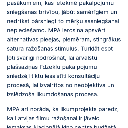
pasākumiem, kas ietekmē pakalpojumu
sniegšanas brīvību, jābūt samērīgiem un
nedrīkst pārsniegt to mērķu sasniegšanai
nepieciešamo. MPA ierosina apsvērt
alternatīvas pieejas, piemēram, stingrākus
satura ražošanas stimulus. Turklāt esot
ļoti svarīgi nodrošināt, lai ārvalstu
plašsaziņas līdzekļu pakalpojumu
sniedzēji tiktu iesaistīti konsultāciju
procesā, lai izvairītos no neobjektīva un
izslēdzoša likumdošanas procesa.
MPA arī norāda, ka likumprojekts paredz,
ka Latvijas filmu ražošanai ir jāveic
iemaksas Nacionālā kino centra budžetā,