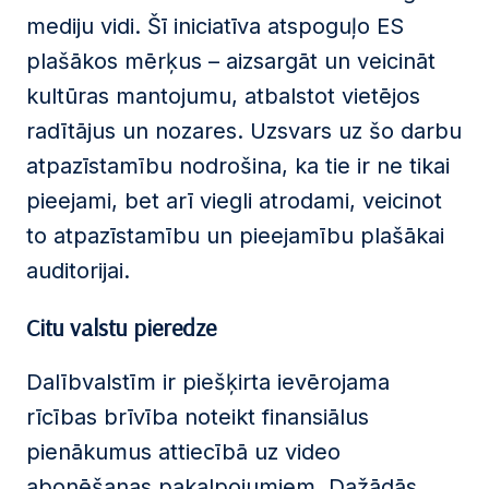
mediju vidi. Šī iniciatīva atspoguļo ES
plašākos mērķus – aizsargāt un veicināt
kultūras mantojumu, atbalstot vietējos
radītājus un nozares. Uzsvars uz šo darbu
atpazīstamību nodrošina, ka tie ir ne tikai
pieejami, bet arī viegli atrodami, veicinot
to atpazīstamību un pieejamību plašākai
auditorijai.
Citu valstu pieredze
Dalībvalstīm ir piešķirta ievērojama
rīcības brīvība noteikt finansiālus
pienākumus attiecībā uz video
abonēšanas pakalpojumiem. Dažādās