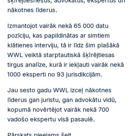
šķīrējtiesnešus, advokātus, ekspertus un
nākotnes līderus.
Izmantojot vairāk nekā 65 000 datu
pozīciju, kas papildinātas ar simtiem
klātienes interviju, tā ir līdz šim plašākā
WWL veiktā starptautiskā šķīrējtiesas
tirgus analīze, kurā ir iekļauti vairāk nekā
1000 eksperti no 93 jurisdikcijām.
Jau sesto gadu WWL izceļ nākotnes
līderus gan juristu, gan advokātu vidū,
kopumā novērtējot vairāk nekā 700
vadošo ekspertu visā pasaulē.
Pārskats pieejams
šeit
.