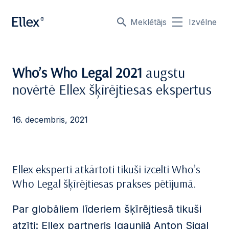
Meklētājs
Izvēlne
Who’s Who Legal 2021
augstu
novērtē Ellex šķīrējtiesas ekspertus
16. decembris, 2021
Ellex eksperti atkārtoti tikuši izcelti Who’s
Who Legal šķīrējtiesas prakses pētījumā.
Par globāliem līderiem šķīrējtiesā tikuši
atzīti: Ellex partneris Igaunijā Anton Sigal