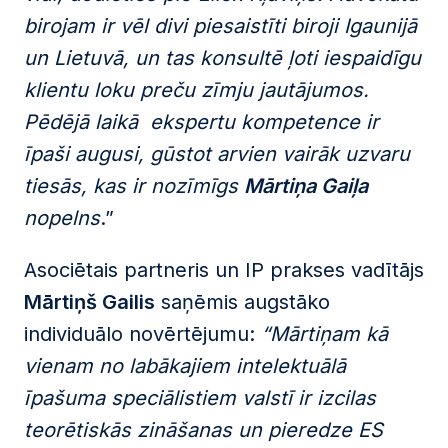
birojam ir vēl divi piesaistīti biroji Igaunijā
un Lietuvā, un tas konsultē ļoti iespaidīgu
klientu loku preču zīmju jautājumos.
Pēdējā laikā ekspertu kompetence ir
īpaši augusi, gūstot arvien vairāk uzvaru
tiesās, kas ir nozīmīgs
Mārtiņa Gaiļa
nopelns
.”
Asociētais partneris un IP prakses vadītājs
Mārtiņš Gailis
saņēmis augstāko
individuālo novērtējumu:
“Mārtiņam kā
vienam no labākajiem intelektuālā
īpašuma speciālistiem valstī ir izcilas
teorētiskās zināšanas un pieredze ES