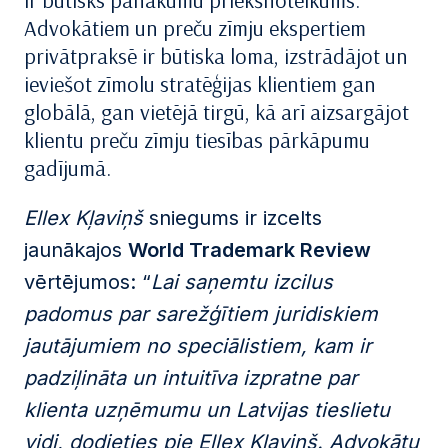
ir būtisks panākumu priekšnoteikums.
Advokātiem un preču zīmju ekspertiem
privātpraksē ir būtiska loma, izstrādājot un
ieviešot zīmolu stratēģijas klientiem gan
globālā, gan vietējā tirgū, kā arī aizsargājot
klientu preču zīmju tiesības pārkāpumu
gadījumā.
Ellex Kļaviņš
sniegums ir izcelts
jaunākajos
World Trademark Review
vērtējumos: “
Lai saņemtu izcilus
padomus par sarežģītiem juridiskiem
jautājumiem no speciālistiem, kam ir
padziļināta un intuitīva izpratne par
klienta uzņēmumu un Latvijas tieslietu
vidi, dodieties pie Ellex Kļaviņš. Advokātu