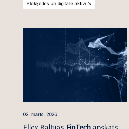
Uz
Blokķēdes un digitālie aktīvi
2025
Pauls Ančs
apv
2024
Zane Veidemane –
Kapi
2023
Anete Bože
Ne
2022
Māris Brizgo
dar
2021
Iveta Ceple
Pri
2020
Marta Cera
Fin
2019
Patrīcija Degle
Kom
2018
Nikola Dukule
Būv
2017
Eduards Dzintars
Kor
kon
Katrīna Eimane
Nod
02. marts, 2026
Inese Freivalde
mot
Ellex Baltijas
FinTech
apskats