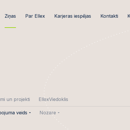
Ziņas
Par Ellex
Karjeras iespējas
Kontakti
K
mi un projekti
EllexViedoklis
pojuma veids
Nozare
umi
Plaša patēriņa preces un
mazumtirdzniecība