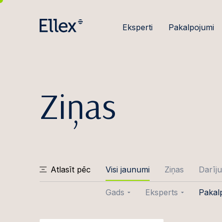
Eksperti
Pakalpojumi
Ziņas
Atlasīt pēc
Visi jaunumi
Ziņas
Darīju
Gads
Eksperts
Pakal
2026
Evija Ābele
Darīj