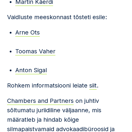
Martin Käerdi
Vaidluste meeskonnast tõsteti esile:
Arne Ots
Toomas Vaher
Anton Sigal
Rohkem informatsiooni leiate
siit
.
Chambers and Partners
on juhtiv
sõltumatu juriidiline väljaanne, mis
määratleb ja hindab kõige
silmapaistvamaid advokaadibüroosid ja