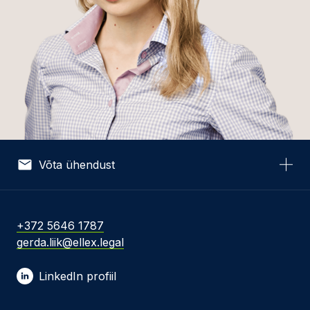
Võta ühendust
Nimi *
+372 5646 1787
gerda.liik@ellex.legal
E-post *
LinkedIn profiil