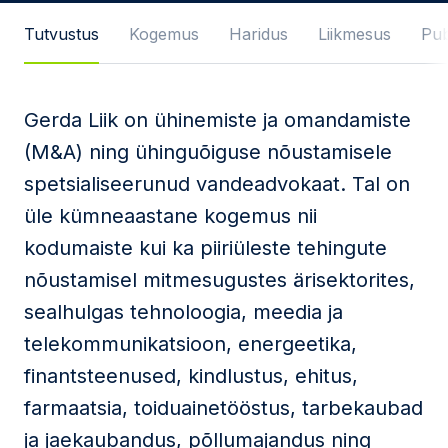
Sõnum
Tutvustus
Kogemus
Haridus
Liikmesus
Pub
Gerda Liik on ühinemiste ja omandamiste
Nõustun
privaatsuspoliitika
ja
(M&A) ning ühinguõiguse nõustamisele
kasutustingimustega
spetsialiseerunud vandeadvokaat. Tal on
Seda veebilehte kaitseb reCAPTCHA ning kehtivad
üle kümneaastane kogemus nii
Google'i
privaatsuspoliitika
ja
teenusetingimused
.
kodumaiste kui ka piiriüleste tehingute
Saada
nõustamisel mitmesugustes ärisektorites,
sealhulgas tehnoloogia, meedia ja
telekommunikatsioon, energeetika,
finantsteenused, kindlustus, ehitus,
farmaatsia, toiduainetööstus, tarbekaubad
ja jaekaubandus, põllumajandus ning