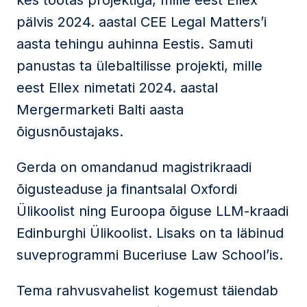
kes töötas projektiga, mille eest Ellex
pälvis 2024. aastal CEE Legal Matters’i
aasta tehingu auhinna Eestis. Samuti
panustas ta ülebaltilisse projekti, mille
eest Ellex nimetati 2024. aastal
Mergermarketi Balti aasta
õigusnõustajaks.
Gerda on omandanud magistrikraadi
õigusteaduse ja finantsalal Oxfordi
Ülikoolist ning Euroopa õiguse LLM-kraadi
Edinburghi Ülikoolist. Lisaks on ta läbinud
suveprogrammi Buceriuse Law School’is.
Tema rahvusvahelist kogemust täiendab