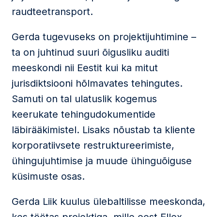
raudteetransport.
Gerda tugevuseks on projektijuhtimine –
ta on juhtinud suuri õigusliku auditi
meeskondi nii Eestit kui ka mitut
jurisdiktsiooni hõlmavates tehingutes.
Samuti on tal ulatuslik kogemus
keerukate tehingudokumentide
läbirääkimistel. Lisaks nõustab ta kliente
korporatiivsete restruktureerimiste,
ühingujuhtimise ja muude ühinguõiguse
küsimuste osas.
Gerda Liik kuulus ülebaltilisse meeskonda,