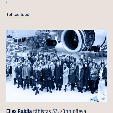
i
Tehtud tööd
Ellex Raidla
tähistas 33. sünnipäeva