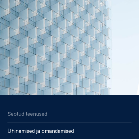
Seotud teenused
Ühinemised ja omandamised