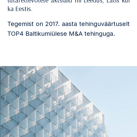
tütarettevõtete aktsiaid nii Leedus, Lätis kui
ka Eestis.
Tegemist on 2017. aasta tehinguväärtuselt
TOP4 Baltikumiülese M&A tehinguga
.