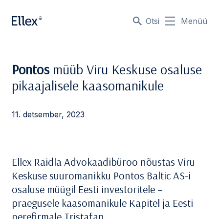
Otsi
Menüü
Pontos
müüb Viru Keskuse osaluse
pikaajalisele kaasomanikule
11. detsember, 2023
Ellex Raidla Advokaadibüroo nõustas Viru
Keskuse suuromanikku Pontos Baltic AS-i
osaluse müügil Eesti investoritele –
praegusele kaasomanikule Kapitel ja Eesti
perefirmale Tristafan.