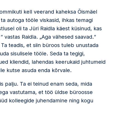
ommikuti kell veerand kaheksa Õismäel
ta autoga tööle viskasid, ihkas temagi
usel oli ta Jüri Raidla käest küsinud, kas
,“ vastas Raidla. „Aga vähesed saavad.“
Ta teadis, et siin büroos tuleb unustada
a sisulisele tööle. Seda ta tegigi,
ued kliendid, lahendas keerukaid juhtumeid
alle kutse asuda enda kõrvale.
 palju. Ta ei teinud enam seda, mida
itega vastutama, et töö üldse büroosse
nüüd kolleegide juhendamine ning kogu