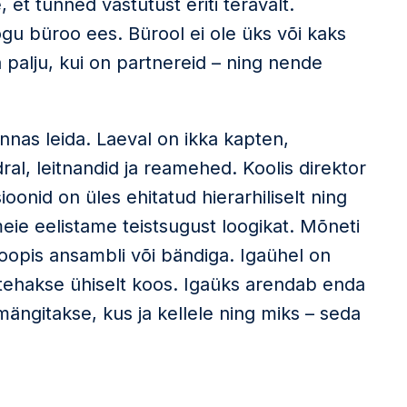
, et tunned vastutust eriti teravalt.
kogu büroo ees. Bürool ei ole üks või kaks
palju, kui on partnereid – ning nende
onnas leida. Laeval on ikka kapten,
al, leitnandid ja reamehed. Koolis direktor
oonid on üles ehitatud hierarhiliselt ning
meie eelistame teistsugust loogikat. Mõneti
oopis ansambli või bändiga. Igaühel on
tehakse ühiselt koos. Igaüks arendab enda
ngitakse, kus ja kellele ning miks – seda