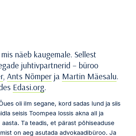
, mis näeb kaugemale. Sellest
aegade juhtivpartnerid – büroo
r
,
Ants Nõmper
ja
Martin Mäesalu
.
ndes
Edasi.org
.
ues oli ilm segane, kord sadas lund ja siis
aidla seisis Toompea lossis akna all ja
2. aasta. Ta teadis, et pärast põhiseaduse
tamist on aeg asutada advokaadibüroo. Ja