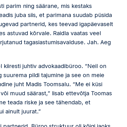
ti parim ning säärane, mis kestaks
teadis juba siis, et parimana suudab püsida
tugevad partnerid, kes teevad igapäevaselt
es astuvad kõrvale. Raidla vaatas veel
irjutanud tagasiastumisavalduse. Jah. Aeg
 kiiresti juhtiv advokaadibüroo. “Neil on
 suurema pildi tajumine ja see on meie
ndine juht Madis Toomsalu. “Me ei küsi
 või muud säärast,” lisab ettevõtja Toomas
e teada riske ja see tähendab, et
ainult juurat.”
i partnerid. Büroo struktuur oli kõigi jaoks