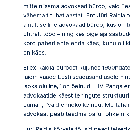
mitte niisama advokaadibüroo, vaid Ees
vähemalt tuhat aastat. Ent Jüri Raidla 
ainult selline advokaadibüroo, kus on 
ohtralt tööd – ning kes õige aja saabud
kord paberilehte enda käes, kuhu oli k
on käes.
Ellex Raidla büroost kujunes 1990ndatel
laiem vaade Eesti seadusandlusele ning
jaoks oluline,” on öelnud LHV Panga e
advokaatide käest tehingute struktuuri
Luman, “vaid ennekõike nõu. Me taham
advokaat peab teadma palju rohkem kui 
Jüri Raidla kõrvale tõusid peagi teisedk