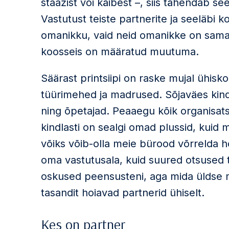
staažist või käibest –, siis tähendab see
Vastutust teiste partnerite ja seeläbi 
omanikku, vaid neid omanikke on sama 
koosseis on määratud muutuma.
Säärast printsiipi on raske mujal ühisk
tüürimehed ja madrused. Sõjaväes kindr
ning õpetajad. Peaaegu kõik organisatsi
kindlasti on sealgi omad plussid, kuid 
võiks võib-olla meie bürood võrrelda h
oma vastutusala, kuid suured otsused 
oskused peensusteni, aga mida üldse mä
tasandit hoiavad partnerid ühiselt.
Kes on partner