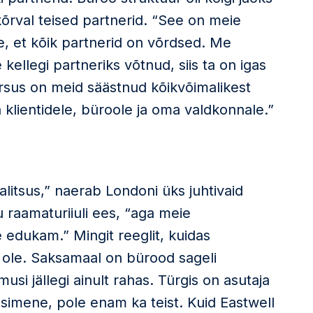
kõrval teised partnerid. “See on meie
, et kõik partnerid on võrdsed. Me
ellegi partneriks võtnud, siis ta on igas
rsus on meid säästnud kõikvõimalikest
klientidele, büroole ja oma valdkonnale.”
litsus,” naerab Londoni üks juhtivaid
 raamaturiiuli ees, “aga meie
edukam.” Mingit reeglit, kuidas
 ole. Saksamaal on bürood sageli
i jällegi ainult rahas. Türgis on asutaja
simene, pole enam ka teist. Kuid Eastwell