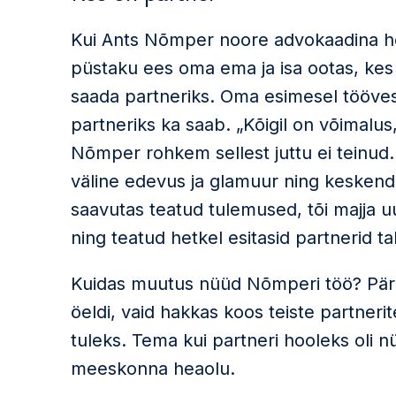
Kui Ants Nõmper noore advokaadina h
püstaku ees oma ema ja isa ootas, kes 
saada partneriks. Oma esimesel töövestl
partneriks ka saab. „Kõigil on võimalus
Nõmper rohkem sellest juttu ei teinud. 
väline edevus ja glamuur ning keskendud
saavutas teatud tulemused, tõi majja u
ning teatud hetkel esitasid partnerid t
Kuidas muutus nüüd Nõmperi töö? Päris
öeldi, vaid hakkas koos teiste partner
tuleks. Tema kui partneri hooleks oli 
meeskonna heaolu.