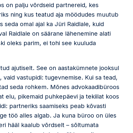
os on palju võrdseid partnereid, kes
neriks ning kus teatud aja möödudes muutub
s seda omal ajal ka Jüri Raidlale, kuid
val Raidlale on säärane lähenemine alati
i oleks parim, ei tohi see kuuluda
atud ajutiselt. See on aastakümnete jooksul
 vaid vastupidi: tugevnemise. Kui sa tead,
nustad seda rohkem. Mõnes advokaadibüroos
 elu, pikemaid puhkepäevi ja tekiilat koos
di: partneriks saamiseks peab kõvasti
ge töö alles algab. Ja kuna büroo on üles
eri hääl kaalub võrdselt – sõltumata