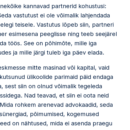
ennekõike kannavad partnerid kohustusi:
eda vastutust ei ole võimalik lahjendada
legi teisele. Vastutus lõpeb siin, partneri
tner esimesena peeglisse ning teeb seejärel
nda töös. See on põhimõte, mille iga
des ja mille järgi tuleb iga päev elada.
kmesse mitte masinad või kapital, vaid
 kutsunud ülikoolide parimaid päid endaga
, sest siin on olnud võimalik tegeleda
essidega. Nad teavad, et siin ei oota neid
. Mida rohkem arenevad advokaadid, seda
d sünergiad, põimumised, kogemused
 Need on nähtused, mida ei asenda praegu