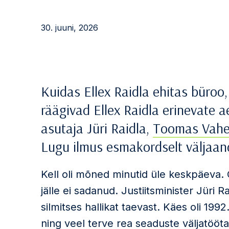
30. juuni, 2026
Kuidas Ellex Raidla ehitas büroo
räägivad Ellex Raidla erinevate 
asutaja Jüri Raidla,
Toomas Vahe
Lugu ilmus esmakordselt väljaa
Kell oli mõned minutid üle keskpäeva. Õ
jälle ei sadanud. Justiitsminister Jüri R
silmitses hallikat taevast. Käes oli 199
ning veel terve rea seaduste väljatöö