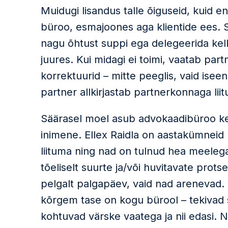
Muidugi lisandus talle õiguseid, kuid 
büroo, esmajoones aga klientide ees. S
nagu õhtust suppi ega delegeerida kelle
juures. Kui midagi ei toimi, vaatab par
korrektuurid – mitte peeglis, vaid isee
partner allkirjastab partnerkonnaga liitu
Säärasel moel asub advokaadibüroo kes
inimene. Ellex Raidla on aastakümneid
liituma ning nad on tulnud hea meelega
tõeliselt suurte ja/või huvitavate prots
pelgalt palgapäev, vaid nad arenevad
kõrgem tase on kogu bürool – tekiva
kohtuvad värske vaatega ja nii edasi.