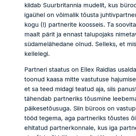
kiidab Suurbritannia mudelit, kus büro
igaühel on võimalik tõusta juhtivpart
kogu (!) partnerite koosseis. Ta soovita
maalt pärit ja ennast talupojaks nimeta
südamelähedane olnud. Selleks, et misk
kellelegi.
Partneri staatus on Ellex Raidlas usald
toonud kaasa mitte vastutuse hajumise,
et sa teed midagi teatud aja, siis pa
tähendab partneriks tõusmine leebemat
päikesetõusuga. Siin büroos on vastupi
tööd tegema, aga partneriks tõustes õi
ehitatud partnerkonnale, kus iga partn