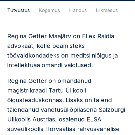
Sõnum
Tutvustus
Kogemus
Haridus
Liikmesus
Regina Getter Maajärv on Ellex Raidla
Nõustun
privaatsuspoliitika
ja
advokaat, kelle peamisteks
kasutustingimustega
töövaldkondadeks on
meditsiiniõigus ja
Seda veebilehte kaitseb reCAPTCHA ning kehtivad
intellektuaalomandi vaidlused.
Google'i
privaatsuspoliitika
ja
teenusetingimused
.
Regina Getter on omandanud
Saada
magistrikraadi Tartu Ülikooli
õigusteaduskonnas. Lisaks on ta end
täiendanud vahetusüliõpilasena Salzburgi
Ülikoolis Austrias, osalenud ELSA
suveülikoolis Horvaatias rahvusvahelise