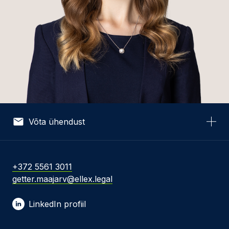
Võta ühendust
Nimi *
+372 5561 3011
getter.maajarv@ellex.legal
E-post *
LinkedIn profiil