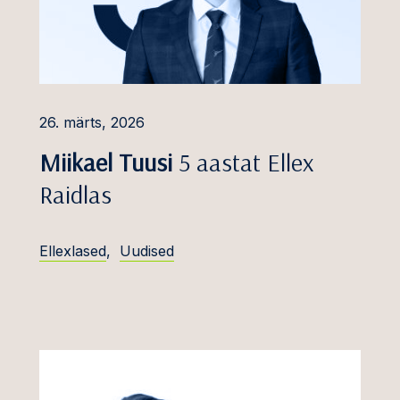
tsuste tunnustamine
misele pööramine
uskaristusõigus ja
sed
26. märts, 2026
 tehinguvaidlused
Miikael Tuusi
5 aastat Ellex
rv
entsiõiguse ja
Raidlas
i vaidlused
aduslikud ja
Ellexlased
,
Uudised
menetlused
ja kinnisvara
.
 ja vastutavate
 vastutus
etika