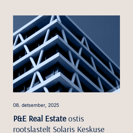
vesteeringute
sväärsuse kontroll
ela tehnoloogia ja
lvarad
enused
iniõigus
ntsiõigus ja riigiabi
dus ja
steenused
 ja jaekaubandus
08. detsember, 2025
aitse,
P&E Real Estate
ostis
rvalisus ja IT õigus
rootslastelt Solaris Keskuse
tika ja taristu