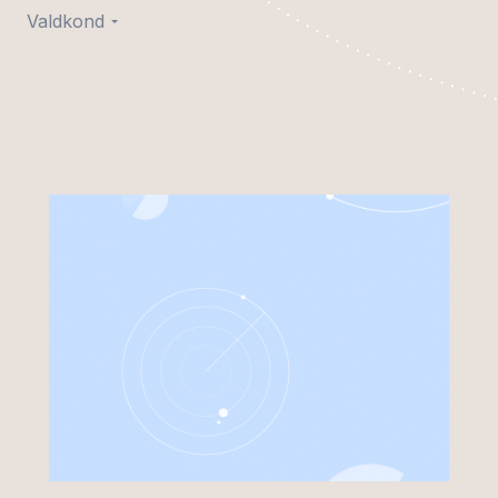
Valdkond
Kaubandussektor
ised ja
Põllumajandus- ja
amised
toidutööstus
iturud
Autotööstus
aratehingud ja
Pangad ja finantsasutused
ne
Kaitsetööstus
tal
Energeetika ja
n
seerimine
üldhuviteenused
ingud
Tervishoid ja ravimitööstus
õigus
Tööstus
äri- ja lepinguõigus
Taristu ja transport