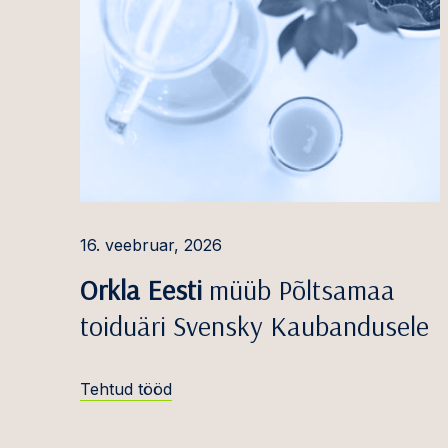
Välisin
Hanna Pahk
Maksej
Christian Oliver Pal
saneer
Raino Paron
Kindlu
Antti Perli
Intell
vaidlu
Karoline Poska
Tööõig
Andreas Põšnograj
16. veebruar, 2026
Kutsev
Hegle Pärna
Orkla Eesti
müüb Põltsamaa
Riigih
Jüri Raidla,
dr. iur.
toiduäri Svensky Kaubandusele
projekt
Helen Ratso
Osanik
Dmitri Rozenblat
Tehtud tööd
Maksuv
Kerli Salu
Nõustam