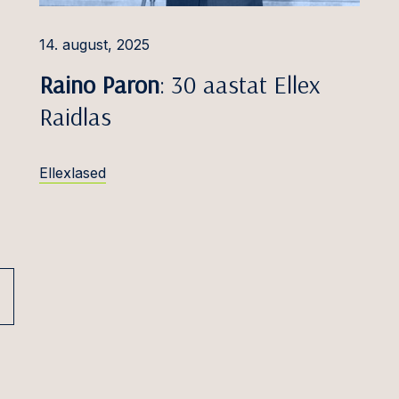
us- ja tolliõigus
14. august, 2025
ort ja lennundus
Raino Paron
: 30 aastat Ellex
Raidlas
Ellexlased