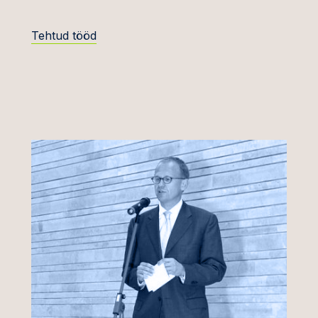
ond
Tehtud tööd
stehnoloogia
 joogi- ja
tikatööstus
 lepinguõigus
ektuaalomand
ringud ja
varaarendus
anked ja PPP
id
õigus
oogia, meedia ja
mmunikatsioon