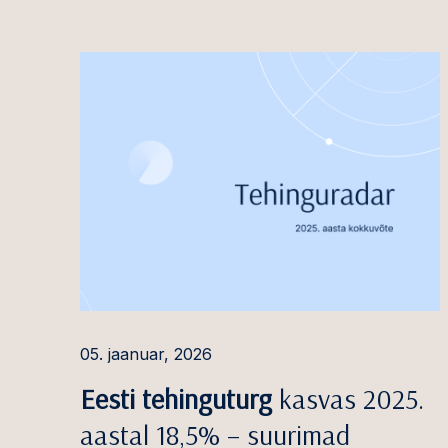
Anton Sigal
Välisin
usaldu
Karin Tartu
Plokiah
Maria Teder
digitaa
Grete-Kai Teeäär
ESG te
Brigitta Toomingas
Meditsi
Kristi Traagel
Konkure
Andre Tuul
Pangan
finant
Miikael Tuus
Tarbe-
Neve Uudelt
05. jaanuar, 2026
Andmek
Toomas Vaher
Eesti tehinguturg
kasvas 2025.
kübertu
Risto Vahimets
aastal 18,5% – suurimad
Energee