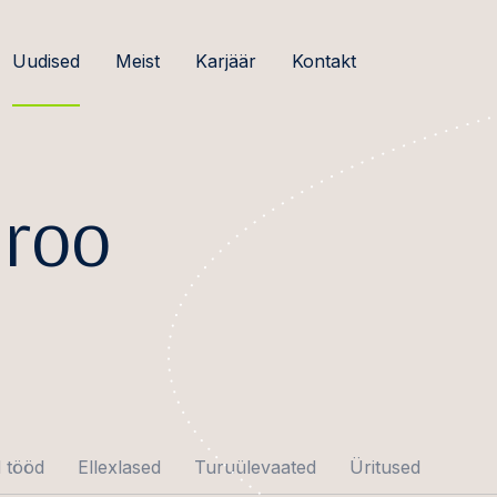
Uudised
Meist
Karjäär
Kontakt
roo
 tööd
Ellexlased
Turuülevaated
Üritused