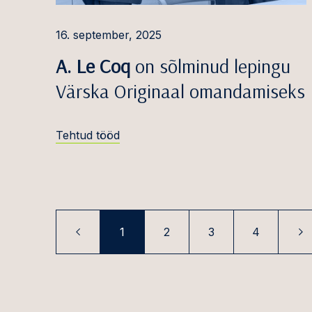
Kauband
16. september, 2025
Transp
A. Le Coq
on sõlminud lepingu
Värska Originaal omandamiseks
Tehtud tööd
1
2
3
4