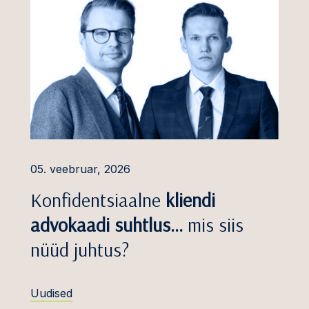
vesteeringute kaitse
õuetus ja
vadre
imine
stusvaidlused
ektuaalomandi
sed
us ja töösuhted
ev
05. veebruar, 2026
astutus
Konfidentsiaalne
kliendi
anked ja PPP
advokaadi suhtlus…
mis siis
ide vaidlused
nüüd juhtus?
e vaidlused
aidlused
Uudised
ine