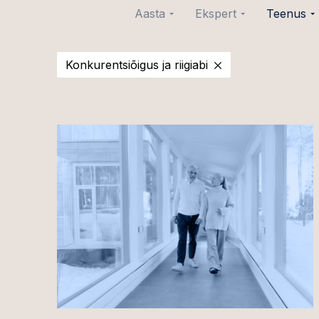
Aasta
Ekspert
Teenus
2026
Joosep Aare
Tehingud
Ühinem
Konkurentsiõigus ja riigiabi
2025
Ott Aava
omand
2024
Irina Alas
Kapital
2023
Liisbeth Eero
Kinnisv
2022
Triin Frosch
üürimi
2021
Kevin Gerretz
Erakapi
2020
Linda Helen Herma
Finant
Jaanus Ikla
Äriteh
Kaisa Jakobsoo
Ehitus
Siim Jürgens
Üldine 