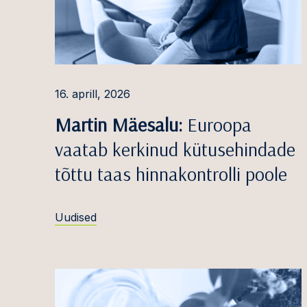
Marika Kütt
Kohtuo
ja täit
Gerda Liik
Majand
Merlin Liis-Toomela
uurimi
16. aprill, 2026
Elina Lorens
Äri- ja
Martin Mäesalu:
Euroopa
Regina Getter Maajä
Konkur
vaatab kerkinud kütusehindade
riigiab
Mari Mikson
tõttu taas hinnakontrolli poole
Põhise
Mari Must
haldus
Uudised
Martin Mäesalu
Ehitus 
Ants Nõmper,
dr. iur
Juhtide
isikute
Karl Rudolf Org
Energe
Arne Ots