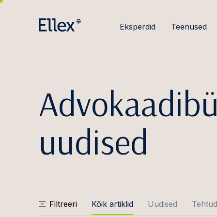
Eksperdid
Teenused
Advokaadibü
uudised
Filtreeri
Kõik artiklid
Uudised
Tehtud