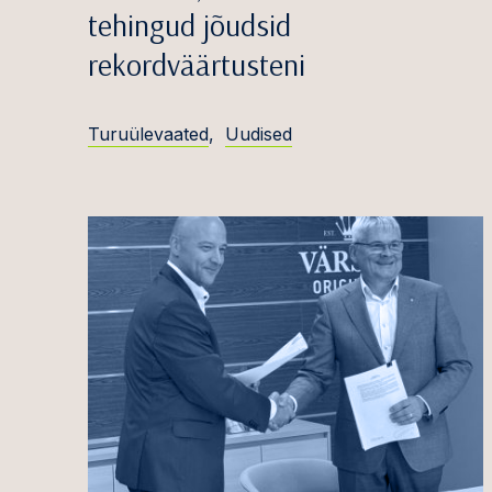
Siim Vahtrus
tehingud jõudsid
Keskk
rekordväärtusteni
Hendrik Viimsalu
Finant
Rutt Värk
Toidu-,
Turuülevaated
,
Uudised
kosmee
Üldine
Intell
Planee
kinnis
Riigih
projekt
Maksu
Tehnol
teleko