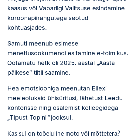
kaasus või Vabariigi Valitsuse esindamine
koroonapiirangutega seotud
kohtuasjades.
Samuti meenub esimese
menetlusdokumendi esitamine e-toimikus.
Ootamatu hetk oli 2025. aastal „Aasta
päikese“ tiitli saamine.
Hea emotsiooniga meenutan Ellexi
meeleolukaid ühisüritusi, lähetust Leedu
kontorisse ning osalemist kolleegidega
„
Tipust Topini
“
jooksul.
Kas sul on tööeluline moto või mõttetera?