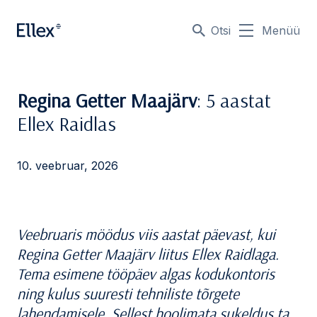
Otsi
Menüü
Regina Getter Maajärv
: 5 aastat
Ellex Raidlas
10. veebruar, 2026
Veebruaris möödus viis aastat päevast, kui
Regina Getter Maajärv liitus Ellex Raidlaga.
Tema esimene tööpäev algas kodukontoris
ning kulus suuresti tehniliste tõrgete
lahendamisele. Sellest hoolimata sukeldus ta