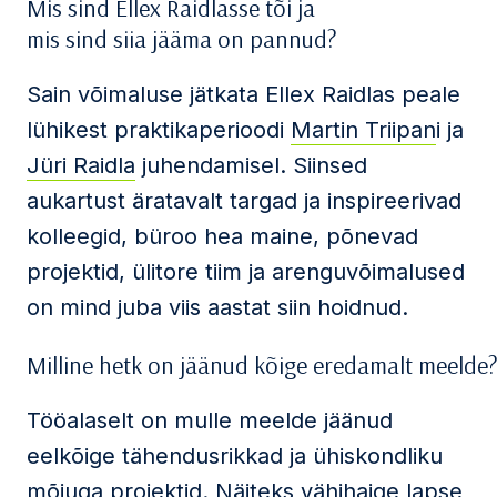
Mis sind Ellex Raidlasse tõi ja
mis sind siia jääma on pannud?
Sain võimaluse jätkata Ellex Raidlas peale
lühikest praktikaperioodi
Martin Triipan
i ja
Jüri Raidla
juhendamisel. Siinsed
aukartust äratavalt targad ja inspireerivad
kolleegid, büroo hea maine, põnevad
projektid, ülitore tiim ja arenguvõimalused
on mind juba viis aastat siin hoidnud.
Milline hetk on jäänud kõige eredamalt meelde
Tööalaselt on mulle meelde jäänud
eelkõige tähendusrikkad ja ühiskondliku
mõjuga projektid. Näiteks vähihaige lapse