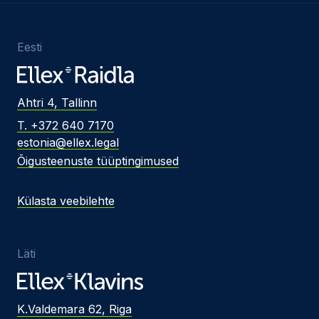
Eesti
Ahtri 4, Tallinn
T. +372 640 7170
estonia@ellex.legal
Õigusteenuste tüüptingimused
Külasta veebilehte
Läti
K.Valdemara 62, Riga