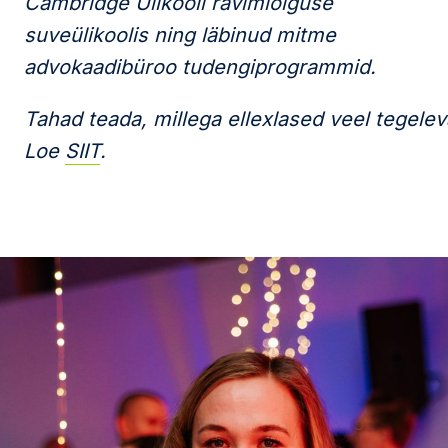
Cambridge Ülikooli ravimiõiguse
suveülikoolis ning läbinud mitme
advokaadibüroo tudengiprogrammid.
Tahad teada, millega ellexlased veel tegele
Loe
SIIT
.