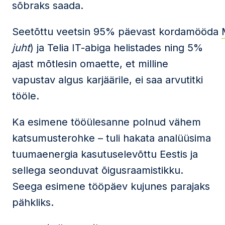
sõbraks saada.
Seetõttu veetsin 95% päevast kordamööda
juht
) ja Telia IT-abiga helistades ning 5%
ajast mõtlesin omaette, et milline
vapustav algus karjäärile, ei saa arvutitki
tööle.
Ka esimene tööülesanne polnud vähem
katsumusterohke – tuli hakata analüüsima
tuumaenergia kasutuselevõttu Eestis ja
sellega seonduvat õigusraamistikku.
Seega esimene tööpäev kujunes parajaks
pähkliks.