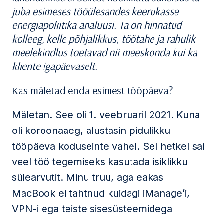
juba esimeses tööülesandes keerukasse
energiapoliitika analüüsi. Ta on hinnatud
kolleeg, kelle põhjalikkus, töötahe ja rahulik
meelekindlus toetavad nii meeskonda kui ka
kliente igapäevaselt.
Kas mäletad enda esimest tööpäeva?
Mäletan. See oli 1. veebruaril 2021. Kuna
oli koroonaaeg, alustasin pidulikku
tööpäeva koduseinte vahel. Sel hetkel sai
veel töö tegemiseks kasutada isiklikku
sülearvutit. Minu truu, aga eakas
MacBook ei tahtnud kuidagi iManage’i,
VPN-i ega teiste sisesüsteemidega