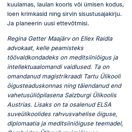
kuulamas, laulan kooris või ümisen kodus,
loen krimkasid ning sirvin sisustusajakirju.
Ja planeerin uusi ettevõtmisi.
Regina Getter Maajärv on Ellex Raidla
advokaat, kelle peamisteks
töövaldkondadeks on meditsiiniõigus ja
intellektuaalomandi vaidlused. Ta on
omandanud magistrikraadi Tartu Ülikooli
õigusteaduskonnas ning täiendanud end
vahetusüliõpilasena Salzburgi Ülikoolis
Austrias. Lisaks on ta osalenud ELSA
suveülikoolides rahvusvahelise õiguse,
diplomaatia ja meditsiiniõiguse teemadel,