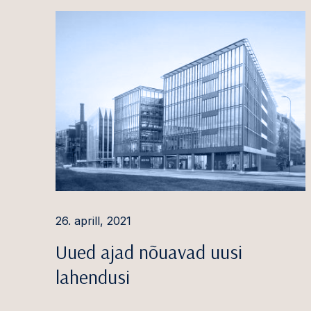
Anton Sigal
Välisin
usaldu
Karin Tartu
Plokiah
Maria Teder
digitaa
Grete-Kai Teeäär
ESG te
Brigitta Toomingas
Meditsi
Kristi Traagel
Konkure
Andre Tuul
Pangan
finant
Miikael Tuus
26. aprill, 2021
Tarbe-
Neve Uudelt
Uued ajad nõuavad uusi
Andmek
Toomas Vaher
lahendusi
kübertu
Risto Vahimets
Energee