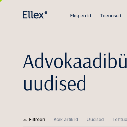
Eksperdid
Teenused
Advokaadibü
uudised
Filtreeri
Kõik artiklid
Uudised
Tehtud