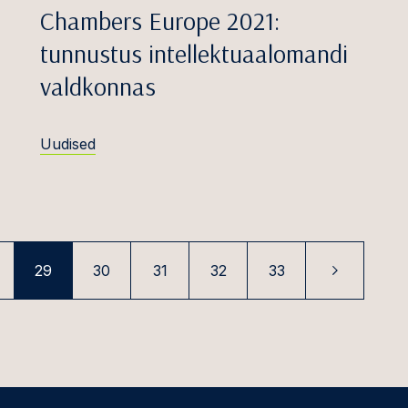
Chambers Europe 2021:
us- ja tolliõigus
tunnustus intellektuaalomandi
ort ja lennundus
valdkonnas
Uudised
29
30
31
32
33