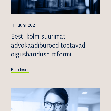
tsuste tunnustamine
misele pööramine
uskaristusõigus ja
11. juuni, 2021
sed
Eesti kolm suurimat
 tehinguvaidlused
advokaadibürood toetavad
rv
entsiõiguse ja
õigushariduse reformi
i vaidlused
aduslikud ja
Ellexlased
menetlused
ja kinnisvara
.
 ja vastutavate
 vastutus
etika