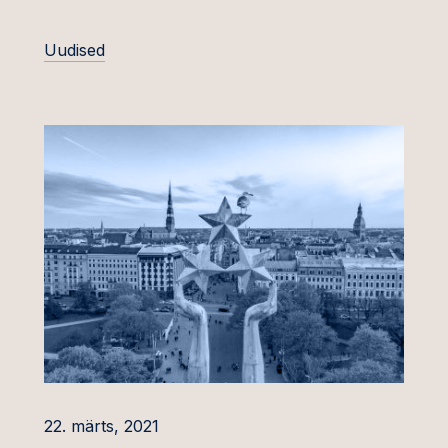
ond
Uudised
stehnoloogia
 joogi- ja
tikatööstus
 lepinguõigus
ektuaalomand
ringud ja
varaarendus
anked ja PPP
id
õigus
oogia, meedia ja
22. märts, 2021
mmunikatsioon