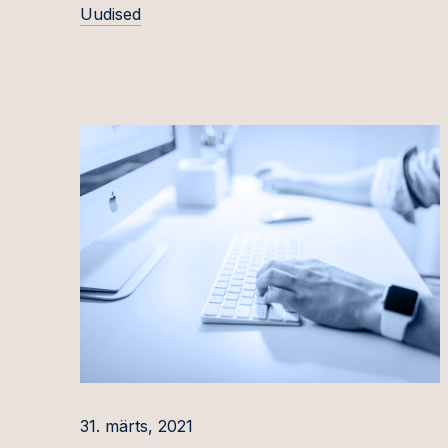
Siim Vahtrus
Uudised
Keskk
Hendrik Viimsalu
Finant
Rutt Värk
Toidu-,
kosmee
Üldine
Intell
Planee
kinnis
Riigih
projekt
Maksu
Tehnol
31. märts, 2021
teleko