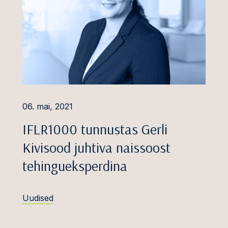
vesteeringute kaitse
õuetus ja
vadre
imine
stusvaidlused
ektuaalomandi
sed
06. mai, 2021
us ja töösuhted
ev
IFLR1000 tunnustas Gerli
astutus
Kivisood juhtiva naissoost
anked ja PPP
tehingueksperdina
ide vaidlused
e vaidlused
Uudised
aidlused
ine