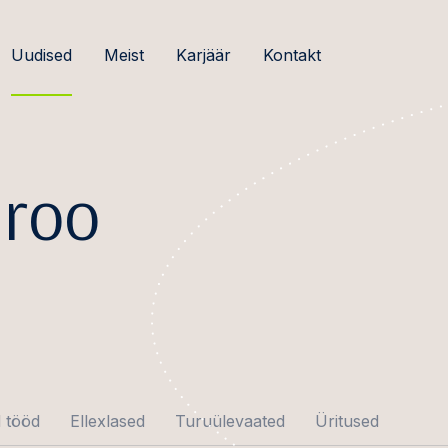
Uudised
Meist
Karjäär
Kontakt
roo
 tööd
Ellexlased
Turuülevaated
Üritused