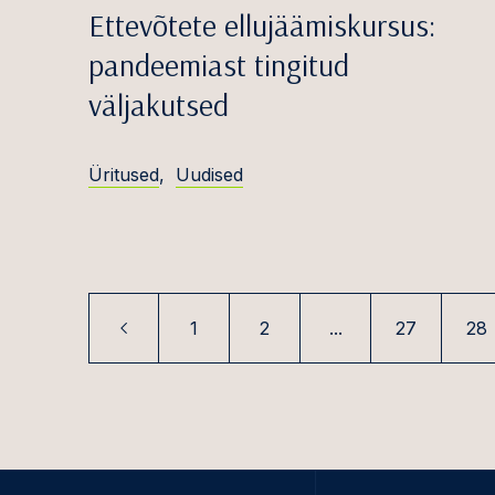
Ettevõtete ellujäämiskursus:
Kauband
pandeemiast tingitud
Transp
väljakutsed
Üritused
,
Uudised
1
2
...
27
28