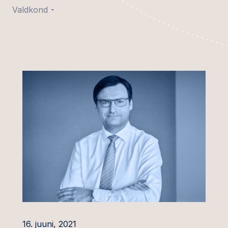
Valdkond
Kaubandussektor
ised ja
Põllumajandus- ja
amised
toidutööstus
iturud
Autotööstus
aratehingud ja
Pangad ja finantsasutused
ne
Kaitsetööstus
tal
Energeetika ja
n
seerimine
üldhuviteenused
ingud
Tervishoid ja ravimitööstus
õigus
Tööstus
äri- ja lepinguõigus
Taristu ja transport
16. juuni, 2021