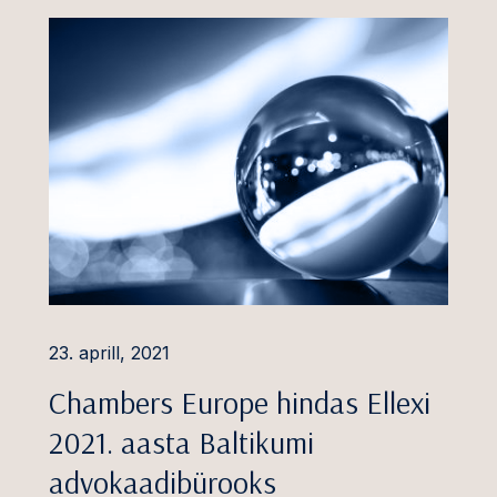
vesteeringute
sväärsuse kontroll
ela tehnoloogia ja
lvarad
enused
iniõigus
ntsiõigus ja riigiabi
dus ja
steenused
23. aprill, 2021
 ja jaekaubandus
Chambers Europe hindas Ellexi
aitse,
2021. aasta Baltikumi
rvalisus ja IT õigus
advokaadibürooks
tika ja taristu