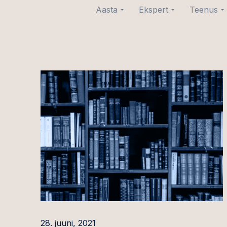
Aasta
Ekspert
Teenus
2026
Joosep Aare
Tehingud
Ühinem
2025
Ott Aava
omand
2024
Irina Alas
Kapital
2023
Liisbeth Eero
Kinnisv
2022
Triin Frosch
üürimi
2021
Kevin Gerretz
Erakapi
2020
Linda Helen Herma
Finant
Jaanus Ikla
Äriteh
Kaisa Jakobsoo
Ehitus
Siim Jürgens
Üldine 
28. juuni, 2021