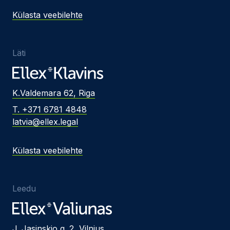
Külasta veebilehte
Läti
K.Valdemara 62, Riga
T. +371 6781 4848
latvia@ellex.legal
Külasta veebilehte
Leedu
J. Jasinskio g. 2, Vilnius