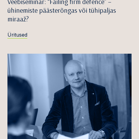
Veebiseminar: “Failing firm defence” –
ühinemiste päästerõngas või tühipaljas
miraaž?
Üritused