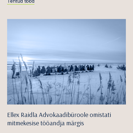
Tehtud tööd
Ellex Raidla Advokaadibüroole omistati
mitmekesise tööandja märgis