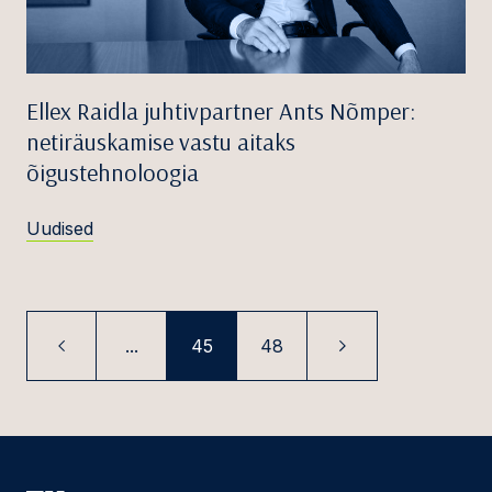
Ellex Raidla juhtivpartner Ants Nõmper:
netiräuskamise vastu aitaks
õigustehnoloogia
Uudised
...
45
48