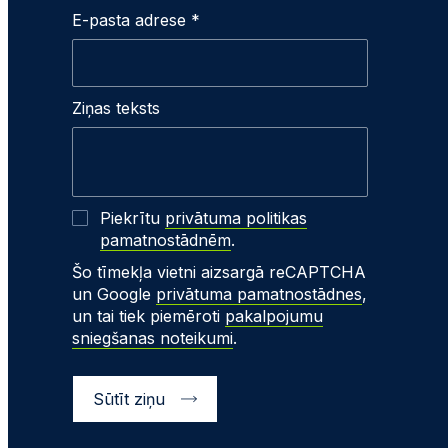
E-pasta adrese *
Ziņas teksts
Piekrītu
privātuma politikas
pamatnostādnēm
.
Šo tīmekļa vietni aizsargā reCAPTCHA
un Google
privātuma pamatnostādnes
,
un tai tiek piemēroti
pakalpojumu
sniegšanas noteikumi
.
Sūtīt ziņu