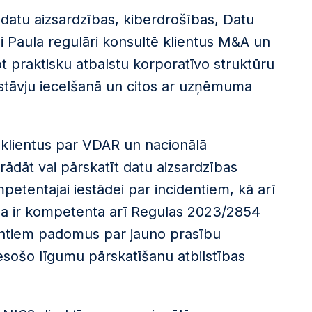
as datu aizsardzības, kiberdrošības, Datu
li Paula regulāri konsultē klientus M&A un
t praktisku atbalstu korporatīvo struktūru
stāvju iecelšanā un citos ar uzņēmuma
 klientus par VDAR un nacionālā
trādāt vai pārskatīt datu aizsardzības
etentajai iestādei par incidentiem, kā arī
aula ir kompetenta arī Regulas 2023/2854
entiem padomus par jauno prasību
esošo līgumu pārskatīšanu atbilstības