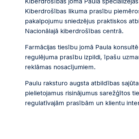
Kiberdrošības jomā Paula specializējas
Kiberdrošības likuma prasību piemēroš
pakalpojumu sniedzējus praktiskos atbils
Nacionālajā kiberdrošības centrā.
Farmācijas tiesību jomā Paula konsultē 
regulējuma prasību izpildi, īpašu uzm
reklāmas nosacījumiem.
Paulu raksturo augsta atbildības sajūta,
pielietojamus risinājumus sarežģītos ti
regulatīvajām prasībām un klientu int