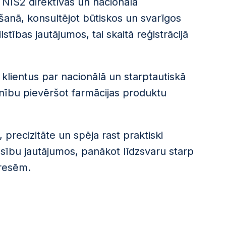
 NIS2 direktīvas un nacionālā
anā, konsultējot būtiskos un svarīgos
tības jautājumos, tai skaitā reģistrācijā
klientus par nacionālā un starptautiskā
anību pievēršot farmācijas produktu
 precizitāte un spēja rast praktiski
esību jautājumos, panākot līdzsvaru starp
eresēm.