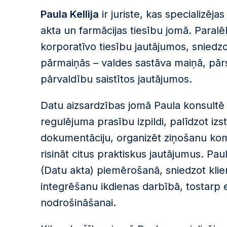
Paula Kellija
ir juriste, kas specializēj
akta un farmācijas tiesību jomā. Paralē
korporatīvo tiesību jautājumos, sniedzo
pārmaiņās – valdes sastāva maiņā, pār
pārvaldību saistītos jautājumos.
Datu aizsardzības jomā Paula konsultē
regulējuma prasību izpildi, palīdzot izs
dokumentāciju, organizēt ziņošanu komp
risināt citus praktiskus jautājumus. P
(Datu akta) piemērošanā, sniedzot kli
integrēšanu ikdienas darbībā, tostarp 
nodrošināšanai.