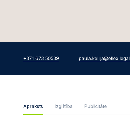
+371 673 50539
paula.kellija@ellex.legal
Apraksts
Izglītība
Publicitāte