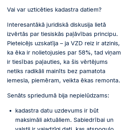
Vai var uzticēties kadastra datiem?
Interesantākā juridiskā diskusija lietā
izvērtās par tiesiskās paļāvības principu.
Pieteicējs uzskatīja – ja VZD reiz ir atzinis,
ka ēka ir nolietojusies par 58%, tad viņam
ir tiesības paļauties, ka šis vērtējums
netiks radikāli mainīts bez pamatota
iemesla, piemēram, veikta ēkas remonta.
Senāts spriedumā bija nepielūdzams:
kadastra datu uzdevums ir būt
maksimāli aktuāliem. Sabiedrībai un
valstij ir vajadzīgi dati, kas atspoguļo