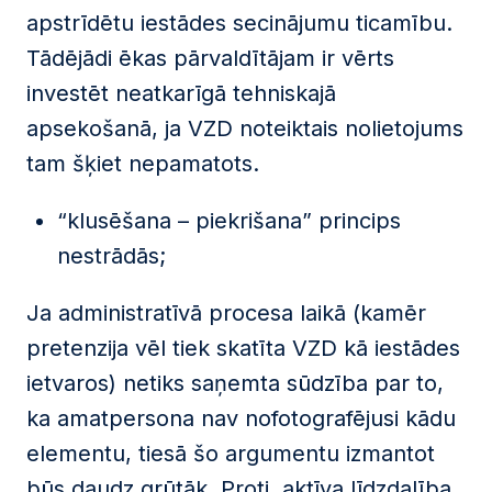
apstrīdētu iestādes secinājumu ticamību.
Tādējādi ēkas pārvaldītājam ir vērts
investēt neatkarīgā tehniskajā
apsekošanā, ja VZD noteiktais nolietojums
tam šķiet nepamatots.
“klusēšana – piekrišana” princips
nestrādās;
Ja administratīvā procesa laikā (kamēr
pretenzija vēl tiek skatīta VZD kā iestādes
ietvaros) netiks saņemta sūdzība par to,
ka amatpersona nav nofotografējusi kādu
elementu, tiesā šo argumentu izmantot
būs daudz grūtāk. Proti, aktīva līdzdalība