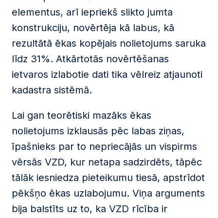
elementus, arī iepriekš slikto jumta
konstrukciju, novērtēja kā labus, kā
rezultātā ēkas kopējais nolietojums saruka
līdz 31%. Atkārtotās novērtēšanas
ietvaros izlabotie dati tika vēlreiz atjaunoti
kadastra sistēmā.
Lai gan teorētiski mazāks ēkas
nolietojums izklausās pēc labas ziņas,
īpašnieks par to nepriecājās un vispirms
vērsās VZD, kur netapa sadzirdēts, tāpēc
tālāk iesniedza pieteikumu tiesā, apstrīdot
pēkšņo ēkas uzlabojumu. Viņa arguments
bija balstīts uz to, ka VZD rīcība ir