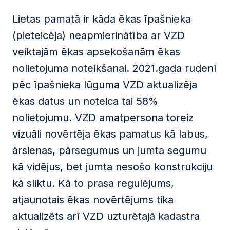
Lietas pamatā ir kāda ēkas īpašnieka
(pieteicēja) neapmierinātība ar VZD
veiktajām ēkas apsekošanām ēkas
nolietojuma noteikšanai. 2021.gada rudenī
pēc īpašnieka lūguma VZD aktualizēja
ēkas datus un noteica tai 58%
nolietojumu. VZD amatpersona toreiz
vizuāli novērtēja ēkas pamatus kā labus,
ārsienas, pārsegumus un jumta segumu
kā vidējus, bet jumta nesošo konstrukciju
kā sliktu. Kā to prasa regulējums,
atjaunotais ēkas novērtējums tika
aktualizēts arī VZD uzturētajā kadastra