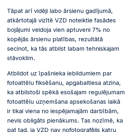
Tāpat arī vidēji labo ārsienu gadījumā,
atkārtotajā vizītē VZD noteiktie fasādes
bojājumi veidoja vien aptuveni 7% no
kopējās ārsienu platības, rezultātā
secinot, ka tās atbilst labam tehniskajam
stāvoklim.
Atbildot uz īpašnieka iebildumiem par
fotoattēlu fiksēšanu, apgabaltiesa atzina,
ka atbilstoši spēkā esošajam regulējumam
fotoattēlu uzņemšana apsekošanas laikā
ir tikai viena no iespējamajām darbībām,
nevis obligāts pienākums. Tas nozīmē, ka
pat tad, ja VZD nav nofotografējis katru