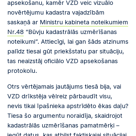
apsekošanu, kamēr VZD veic vizuālo
novērtējumu kadastra vajadzībām
saskaņā ar
Ministru kabineta noteikumiem
Nr.48
“Būvju kadastrālās uzmērīšanas
noteikumi”. Attiecīgi, lai gan šāds atzinums
palīdz tiesai gūt priekšstatu par situāciju,
tas neaizstāj oficiālo VZD apsekošanas
protokolu.
Otrs vērtējamais jautājums tiesā bija, vai
VZD drīkstēja vēlreiz pārbaudīt visu,
nevis tikai īpašnieka apstrīdēto ēkas daļu?
Tiesa šo argumentu noraidīja, skaidrojot
kadastrālās uzmērīšanas pamatmērķi –
iegūt datus, kas atbilst faktiskajai situācijai