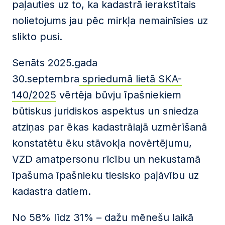
paļauties uz to, ka kadastrā ierakstītais
nolietojums jau pēc mirkļa nemainīsies uz
slikto pusi.
Senāts 2025.gada
30.septembra
spriedumā lietā SKA-
140/2025
vērtēja būvju īpašniekiem
būtiskus juridiskos aspektus un sniedza
atziņas par ēkas kadastrālajā uzmērīšanā
konstatētu ēku stāvokļa novērtējumu,
VZD amatpersonu rīcību un nekustamā
īpašuma īpašnieku tiesisko paļāvību uz
kadastra datiem.
No 58% līdz 31% – dažu mēnešu laikā