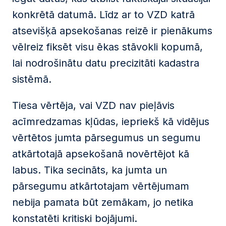
konkrētā datumā. Līdz ar to VZD katrā
atsevišķā apsekošanas reizē ir pienākums
vēlreiz fiksēt visu ēkas stāvokli kopumā,
lai nodrošinātu datu precizitāti kadastra
sistēmā.
Tiesa vērtēja, vai VZD nav pieļāvis
acīmredzamas kļūdas, iepriekš kā vidējus
vērtētos jumta pārsegumus un segumu
atkārtotajā apsekošanā novērtējot kā
labus. Tika secināts, ka jumta un
pārsegumu atkārtotajam vērtējumam
nebija pamata būt zemākam, jo netika
konstatēti kritiski bojājumi.