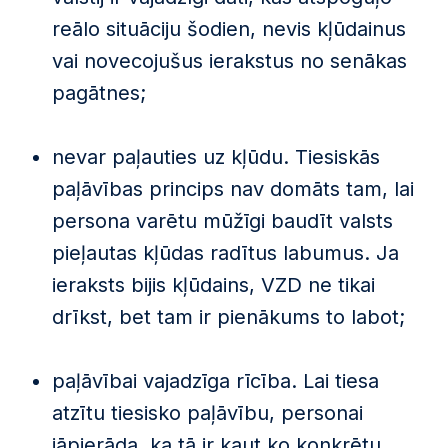
reālo situāciju šodien, nevis kļūdainus
vai novecojušus ierakstus no senākas
pagātnes;
nevar paļauties uz kļūdu. Tiesiskās
paļāvības princips nav domāts tam, lai
persona varētu mūžīgi baudīt valsts
pieļautas kļūdas radītus labumus. Ja
ieraksts bijis kļūdains, VZD ne tikai
drīkst, bet tam ir pienākums to labot;
paļāvībai vajadzīga rīcība. Lai tiesa
atzītu tiesisko paļāvību, personai
jāpierāda, ka tā ir kaut ko konkrētu