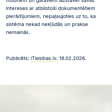
modriem un gataviem aizstāvēt savas
intereses ar atbilstoši dokumentētiem
pierādījumiem, nepaļaujoties uz to, ka
sistēma nekad nekļūdās un prakse
nemainās.
Publicēts:
iTiesibas.lv
. 18.02.2026.