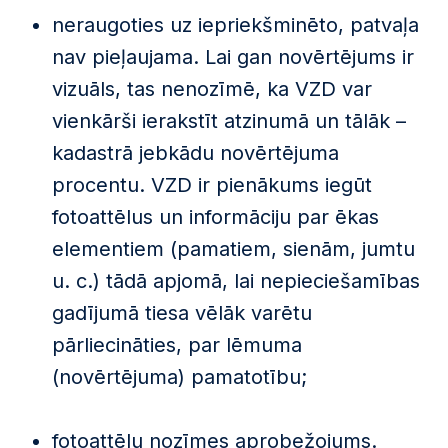
neraugoties uz iepriekšminēto, patvaļa
nav pieļaujama. Lai gan novērtējums ir
vizuāls, tas nenozīmē, ka VZD var
vienkārši ierakstīt atzinumā un tālāk –
kadastrā jebkādu novērtējuma
procentu. VZD ir pienākums iegūt
fotoattēlus un informāciju par ēkas
elementiem (pamatiem, sienām, jumtu
u. c.) tādā apjomā, lai nepieciešamības
gadījumā tiesa vēlāk varētu
pārliecināties, par lēmuma
(novērtējuma) pamatotību;
fotoattēlu nozīmes aprobežojums.