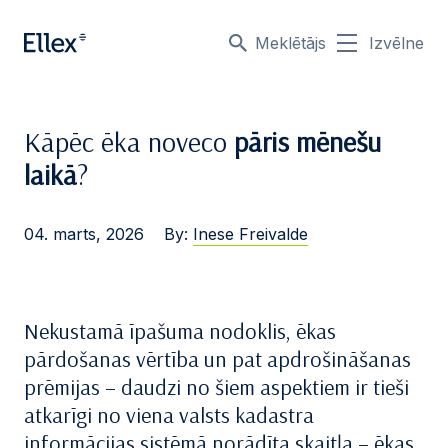
Meklētājs
Izvēlne
Kāpēc ēka noveco
pāris mēnešu
laikā
?
04. marts, 2026
By:
Inese Freivalde
Nekustamā īpašuma nodoklis, ēkas
pārdošanas vērtība un pat apdrošināšanas
prēmijas – daudzi no šiem aspektiem ir tieši
atkarīgi no viena valsts kadastra
informācijas sistēmā norādīta skaitļa – ēkas