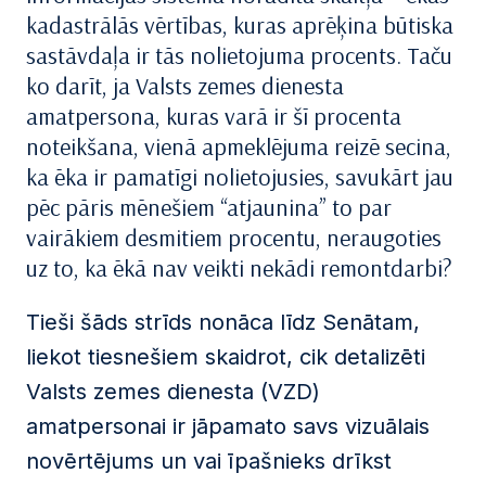
kadastrālās vērtības, kuras aprēķina būtiska
sastāvdaļa ir tās nolietojuma procents. Taču
ko darīt, ja Valsts zemes dienesta
amatpersona, kuras varā ir šī procenta
noteikšana, vienā apmeklējuma reizē secina,
ka ēka ir pamatīgi nolietojusies, savukārt jau
pēc pāris mēnešiem “atjaunina” to par
vairākiem desmitiem procentu, neraugoties
uz to, ka ēkā nav veikti nekādi remontdarbi?
Tieši šāds strīds nonāca līdz Senātam,
liekot tiesnešiem skaidrot, cik detalizēti
Valsts zemes dienesta (VZD)
amatpersonai ir jāpamato savs vizuālais
novērtējums un vai īpašnieks drīkst