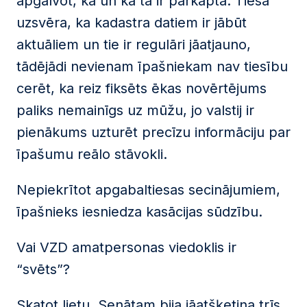
apgalvot, ka un kā tā ir pārkāpta. Tiesa
uzsvēra, ka kadastra datiem ir jābūt
aktuāliem un tie ir regulāri jāatjauno,
tādējādi nevienam īpašniekam nav tiesību
cerēt, ka reiz fiksēts ēkas novērtējums
paliks nemainīgs uz mūžu, jo valstij ir
pienākums uzturēt precīzu informāciju par
īpašumu reālo stāvokli.
Nepiekrītot apgabaltiesas secinājumiem,
īpašnieks iesniedza kasācijas sūdzību.
Vai VZD amatpersonas viedoklis ir
“svēts”?
Skatot lietu, Senātam bija jāatšķetina trīs