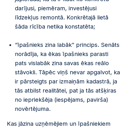
darījusi, piemēram, investējusi
līdzekļus remontā. Konkrētajā lietā
šāda rīcība netika konstatēta;
“īpašnieks zina labāk” princips. Senāts
norādīja, ka ēkas īpašnieks parasti
pats vislabāk zina savas ēkas reālo
stāvokli. Tāpēc viņš nevar apgalvot, ka
ir pārsteigts par izmaiņām kadastrā, ja
tās atbilst realitātei, pat ja tās atšķiras
no iepriekšēja (iespējams, pavirša)
novērtējuma.
Kas jāzina uzņēmējiem un īpašniekiem