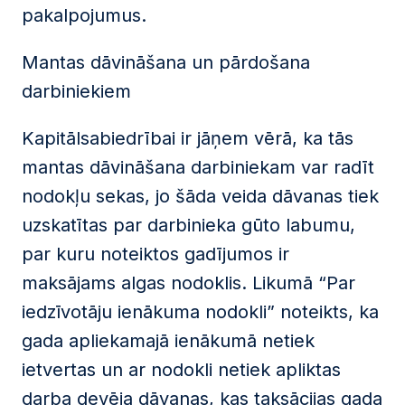
pakalpojumus.
Mantas dāvināšana un pārdošana
darbiniekiem
Kapitālsabiedrībai ir jāņem vērā, ka tās
mantas dāvināšana darbiniekam var radīt
nodokļu sekas, jo šāda veida dāvanas tiek
uzskatītas par darbinieka gūto labumu,
par kuru noteiktos gadījumos ir
maksājams algas nodoklis. Likumā “Par
iedzīvotāju ienākuma nodokli” noteikts, ka
gada apliekamajā ienākumā netiek
ietvertas un ar nodokli netiek apliktas
darba devēja dāvanas, kas taksācijas gada