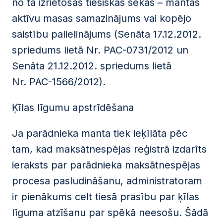
no tā izrietošās tiesiskās sekas – mantas
aktīvu masas samazinājums vai kopējo
saistību palielinājums (Senāta 17.12.2012.
spriedums lietā Nr. PAC-0731/2012 un
Senāta 21.12.2012. spriedums lietā
Nr. PAC-1566/2012).
Ķīlas līgumu apstrīdēšana
Ja parādnieka manta tiek ieķīlāta pēc
tam, kad maksātnespējas reģistrā izdarīts
ieraksts par parādnieka maksātnespējas
procesa pasludināšanu, administratoram
ir pienākums celt tiesā prasību par ķīlas
līguma atzīšanu par spēkā neesošu. Šādā