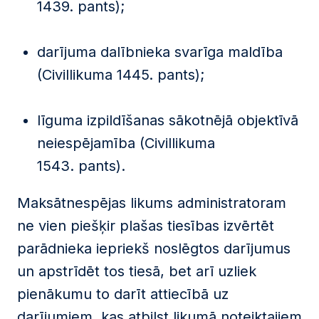
1439. pants);
darījuma dalībnieka svarīga maldība
(Civillikuma 1445. pants);
līguma izpildīšanas sākotnējā objektīvā
neiespējamība (Civillikuma
1543. pants).
Maksātnespējas likums administratoram
ne vien piešķir plašas tiesības izvērtēt
parādnieka iepriekš noslēgtos darījumus
un apstrīdēt tos tiesā, bet arī uzliek
pienākumu to darīt attiecībā uz
darījumiem, kas atbilst likumā noteiktajiem