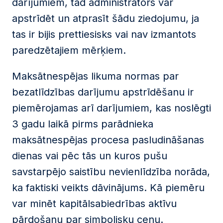
darījumiem, tad administrators var
apstrīdēt un atprasīt šādu ziedojumu, ja
tas ir bijis prettiesisks vai nav izmantots
paredzētajiem mērķiem.
Maksātnespējas likuma normas par
bezatlīdzības darījumu apstrīdēšanu ir
piemērojamas arī darījumiem, kas noslēgti
3 gadu laikā pirms parādnieka
maksātnespējas procesa pasludināšanas
dienas vai pēc tās un kuros pušu
savstarpējo saistību nevienlīdzība norāda,
ka faktiski veikts dāvinājums. Kā piemēru
var minēt kapitālsabiedrības aktīvu
pārdošanu par simbolisku cenu.