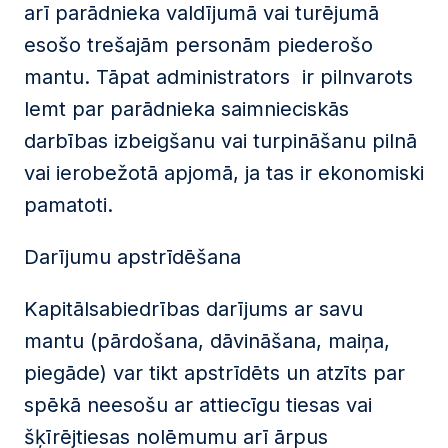
arī parādnieka valdījumā vai turējumā
esošo trešajām personām piederošo
mantu. Tāpat administrators ir pilnvarots
lemt par parādnieka saimnieciskās
darbības izbeigšanu vai turpināšanu pilnā
vai ierobežotā apjomā, ja tas ir ekonomiski
pamatoti.
Darījumu apstrīdēšana
Kapitālsabiedrības darījums ar savu
mantu (pārdošana, dāvināšana, maiņa,
piegāde) var tikt apstrīdēts un atzīts par
spēkā neesošu ar attiecīgu tiesas vai
šķīrējtiesas nolēmumu arī ārpus