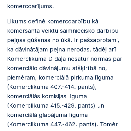
komercdarījums.
Likums definē komercdarbību kā
komersanta veiktu saimniecisko darbību
peļņas gūšanas nolūkā. Ir pašsaprotami,
ka dāvinātājam peļņa nerodas, tādēļ arī
Komerclikuma D daļa nesatur normas par
komerciālo dāvinājumu atšķirībā no,
piemēram, komerciālā pirkuma līguma
(Komerclikuma 407.-414. pants),
komerciālās komisijas līguma
(Komerclikuma 415.-429. pants) un
komerciālā glabājuma līguma
(Komerclikuma 447.-462. pants). Tomēr