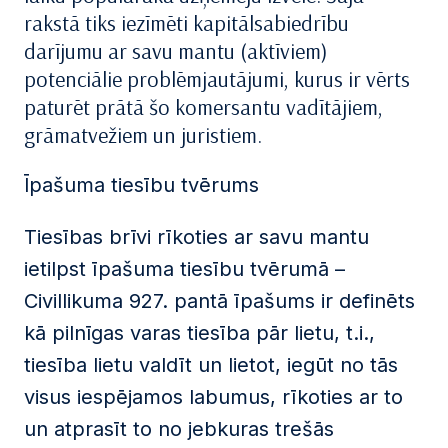
rakstā tiks iezīmēti kapitālsabiedrību
darījumu ar savu mantu (aktīviem)
potenciālie problēmjautājumi, kurus ir vērts
paturēt prātā šo komersantu vadītājiem,
grāmatvežiem un juristiem.
Īpašuma tiesību tvērums
Tiesības brīvi rīkoties ar savu mantu
ietilpst īpašuma tiesību tvērumā –
Civillikuma 927. pantā īpašums ir definēts
kā pilnīgas varas tiesība pār lietu, t.i.,
tiesība lietu valdīt un lietot, iegūt no tās
visus iespējamos labumus, rīkoties ar to
un atprasīt to no jebkuras trešās