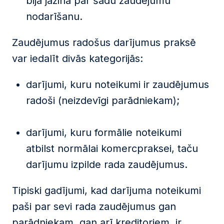
bija jāzina par šādu zaudējumu
nodarīšanu.
Zaudējumus radošus darījumus praksē
var iedalīt divās kategorijās:
darījumi, kuru noteikumi ir zaudējumus
radoši (neizdevīgi parādniekam);
darījumi, kuru formālie noteikumi
atbilst normālai komercpraksei, taču
darījumu izpilde rada zaudējumus.
Tipiski gadījumi, kad darījuma noteikumi
paši par sevi rada zaudējumus gan
parādniekam, gan arī kreditoriem, ir