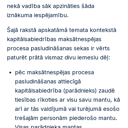
nekā vadība sāk apzināties šāda
iznākuma iespējamību.
Šajā rakstā apskatāmā temata kontekstā
kapitālsabiedrības maksātnespējas
procesa pasludināšanas sekas ir vērts
paturēt prātā vismaz divu iemeslu dēļ:
pēc maksātnespējas procesa
pasludināšanas attiecīgā
kapitālsabiedrība (parādnieks) zaudē
tiesības rīkoties ar visu savu mantu, kā
arī ar tās valdījumā vai turējumā esošo
trešajām personām piederošo mantu.
Visas parādnieka mantas