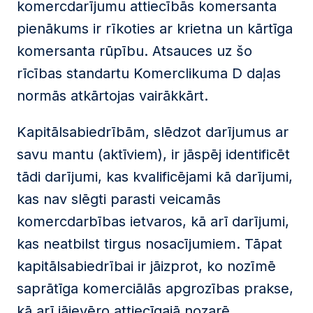
komercdarījumu attiecībās komersanta
pienākums ir rīkoties ar krietna un kārtīga
komersanta rūpību. Atsauces uz šo
rīcības standartu Komerclikuma D daļas
normās atkārtojas vairākkārt.
Kapitālsabiedrībām, slēdzot darījumus ar
savu mantu (aktīviem), ir jāspēj identificēt
tādi darījumi, kas kvalificējami kā darījumi,
kas nav slēgti parasti veicamās
komercdarbības ietvaros, kā arī darījumi,
kas neatbilst tirgus nosacījumiem. Tāpat
kapitālsabiedrībai ir jāizprot, ko nozīmē
saprātīga komerciālās apgrozības prakse,
kā arī jāievēro attiecīgajā nozarē