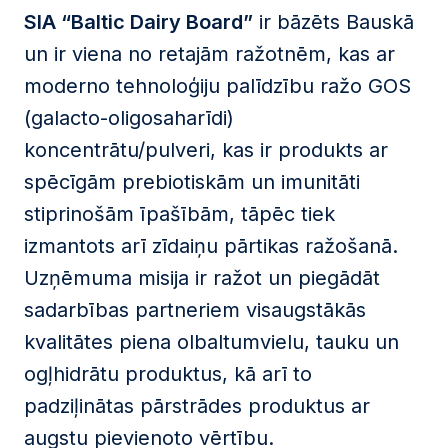
SIA “Baltic Dairy Board”
ir bāzēts Bauskā
un ir viena no retajām ražotnēm, kas ar
moderno tehnoloģiju palīdzību ražo GOS
(galacto-oligosaharīdi)
koncentrātu/pulveri, kas ir produkts ar
spēcīgām prebiotiskām un imunitāti
stiprinošām īpašībām, tāpēc tiek
izmantots arī zīdaiņu pārtikas ražošanā.
Uzņēmuma misija ir ražot un piegādāt
sadarbības partneriem visaugstākās
kvalitātes piena olbaltumvielu, tauku un
ogļhidrātu produktus, kā arī to
padziļinātas pārstrādes produktus ar
augstu pievienoto vērtību.