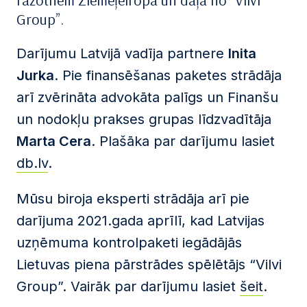
ražotnēm Ziemeļeiropā un daļa no “Vilvi
Group”.
Darījumu Latvijā vadīja partnere
Inita
Jurka
. Pie finansēšanas paketes strādāja
arī zvērināta advokāta palīgs un Finanšu
un nodokļu prakses grupas līdzvadītāja
Marta Cera
. Plašāka par darījumu lasiet
db.lv
.
Mūsu biroja eksperti strādāja arī pie
darījuma 2021.gada aprīlī, kad Latvijas
uzņēmuma kontrolpaketi iegādājās
Lietuvas piena pārstrādes spēlētājs “Vilvi
Group”. Vairāk par darījumu lasiet
šeit
.