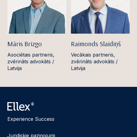
Māris Brizgo
Raimonds Slaidiņš
Asociētais partneris,
Vecākais partneris,
zvērināts advokāts /
zvērināts advokāts /
Latvija
Latvija
Experience Success
Juridiskie paziņojumi