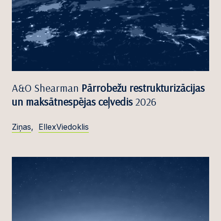
A&O Shearman
Pārrobežu restrukturizācijas
un maksātnespējas ceļvedis
2026
Ziņas
,
EllexViedoklis