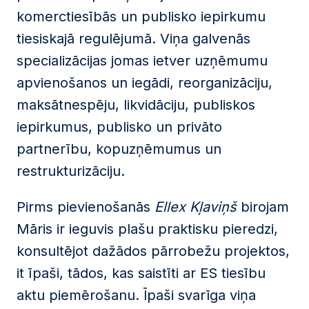
komerctiesībās un publisko iepirkumu
tiesiskajā regulējumā. Viņa galvenās
specializācijas jomas ietver uzņēmumu
apvienošanos un iegādi, reorganizāciju,
maksātnespēju, likvidāciju, publiskos
iepirkumus, publisko un privāto
partnerību, kopuzņēmumus un
restrukturizāciju.
Pirms pievienošanās
Ellex Kļaviņš
birojam
Māris ir ieguvis plašu praktisku pieredzi,
konsultējot dažādos pārrobežu projektos,
it īpaši, tādos, kas saistīti ar ES tiesību
aktu piemērošanu. Īpaši svarīga viņa