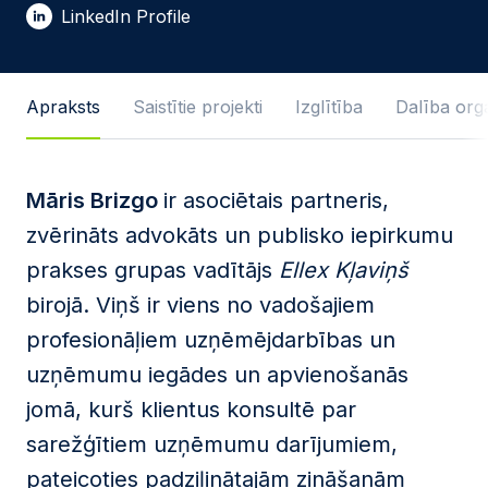
E-pasta adrese *
LinkedIn Profile
Ziņas teksts
Apraksts
Saistītie projekti
Izglītība
Dalība orga
Māris Brizgo
ir asociētais partneris,
Piekrītu
privātuma politikas
pamatnostādnēm
.
zvērināts advokāts un publisko iepirkumu
Šo tīmekļa vietni aizsargā reCAPTCHA un Google
prakses grupas vadītājs
Ellex Kļaviņš
privātuma pamatnostādnes
, un tai tiek piemēroti
birojā. Viņš ir viens no vadošajiem
pakalpojumu sniegšanas noteikumi
.
profesionāļiem uzņēmējdarbības un
Sūtīt ziņu
uzņēmumu iegādes un apvienošanās
jomā, kurš klientus konsultē par
sarežģītiem uzņēmumu darījumiem,
pateicoties padziļinātajām zināšanām