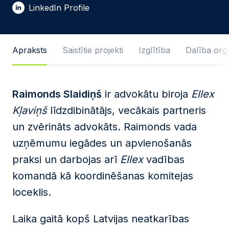
E-pasta adrese *
LinkedIn Profile
Ziņas teksts
Apraksts
Saistītie projekti
Izglītība
Dalība orga
Raimonds Slaidiņš
ir advokātu biroja
Ellex
Piekrītu
privātuma politikas
pamatnostādnēm
.
Kļaviņš
līdzdibinātājs, vecākais partneris
Šo tīmekļa vietni aizsargā reCAPTCHA un Google
un zvērināts advokāts. Raimonds vada
privātuma pamatnostādnes
, un tai tiek piemēroti
uzņēmumu iegādes un apvienošanās
pakalpojumu sniegšanas noteikumi
.
praksi un darbojas arī
Ellex
vadības
Sūtīt ziņu
komandā kā koordinēšanas komitejas
loceklis.
Laika gaitā kopš Latvijas neatkarības