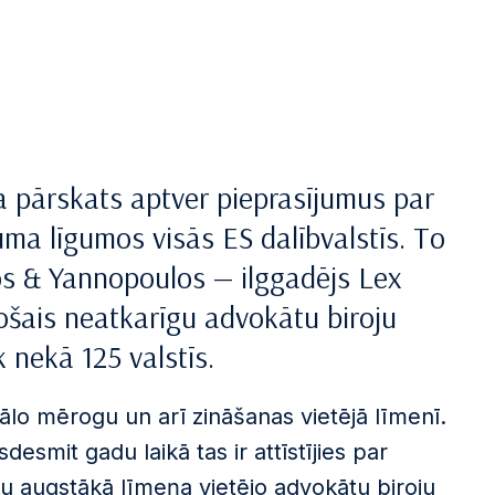
a pārskats aptver pieprasījumus par
uma līgumos visās ES dalībvalstīs. To
os & Yannopoulos — ilggadējs Lex
ošais neatkarīgu advokātu biroju
k nekā 125 valstīs.
lo mērogu un arī zināšanas vietējā līmenī.
desmit gadu laikā tas ir attīstījies par
ilu augstākā līmeņa vietējo advokātu biroju