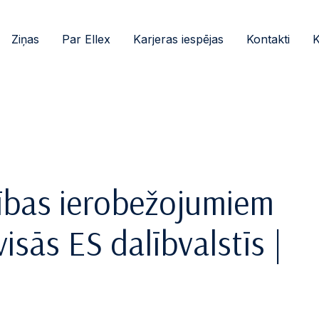
Ziņas
Par Ellex
Karjeras iespējas
Kontakti
K
dības ierobežojumiem
isās ES dalībvalstīs |