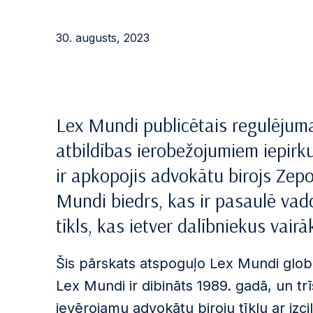
30. augusts, 2023
Lex Mundi publicētais regulējum
atbildības ierobežojumiem iepirk
ir apkopojis advokātu birojs Zep
Mundi biedrs, kas ir pasaulē vad
tīkls, kas ietver dalībniekus vairā
Šis pārskats atspoguļo Lex Mundi globā
Lex Mundi ir dibināts 1989. gadā, un trīs
ievērojamu advokātu biroju tīklu ar izc