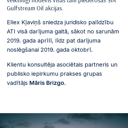
veiksmīgi nodevis visas tam piederošās SIA
Gulfstream Oil akcijas.
Ellex Kļaviņš sniedza juridisko palīdzību
ATI visā darījuma gaitā, sākot no sarunām
2019. gada aprīlī, līdz pat darījuma
noslēgšanai 2019. gada oktobrī.
Klientu konsultēja asociētais partneris un
publisko iepirkumu prakses grupas
vadītājs
Māris Brizgo
.