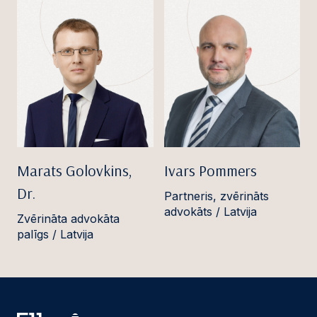
Marats Golovkins,
Ivars Pommers
Dr.
Partneris, zvērināts
advokāts / Latvija
Zvērināta advokāta
palīgs / Latvija