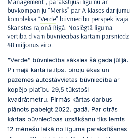
Management”, parakstījusi līgumu ar
būvkompāniju “Merks” par A klases darījumu
kompleksa “
Verde
” būvniecību perspektīvajā
Skanstes rajonā Rīgā. Noslēgtā līguma
vērtība divām būvniecības kārtām pārsniedz
48 miljonus eiro.
“Verde” būvniecība sāksies šā gada jūlijā.
Pirmajā kārtā ietilpst biroju ēkas un
pazemes autostāvvietas būvniecība ar
kopējo platību 29,5 tūkstoši
kvadrātmetru. Pirmās kārtas darbus
plānots pabeigt 2022. gadā. Par otrās
kārtas būvniecības uzsākšanu tiks lemts
12 mēnešu laikā no līguma parakstīšanas