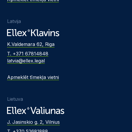
Latvija
K.Valdemara 62, Riga
T. +371 67814848
latvia@ellex.legal
Apmeklēt tīmekļa vietni
Lietuva
J. Jasinskio g. 2, Vilnius
T. +370 52681888