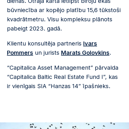
dienas. Otrajā kārtā ietilpst biroju ēkas
būvniecība ar kopējo platību 15,6 tūkstoši
kvadrātmetru. Visu kompleksu plānots
pabeigt 2023. gadā.
Klientu konsultēja partneris
Ivars
Pommers
un jurists
Marats Golovkins
.
“Capitalica Asset Management” pārvalda
“Capitalica Baltic Real Estate Fund I”, kas
ir vienīgais SIA “Hanzas 14” īpašnieks.