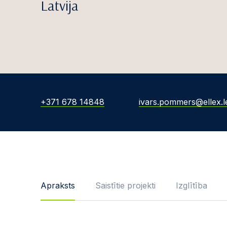
Latvija
+371 678 14848
ivars.pommers@ellex.l
Apraksts
Saistītie projekti
Izglītība