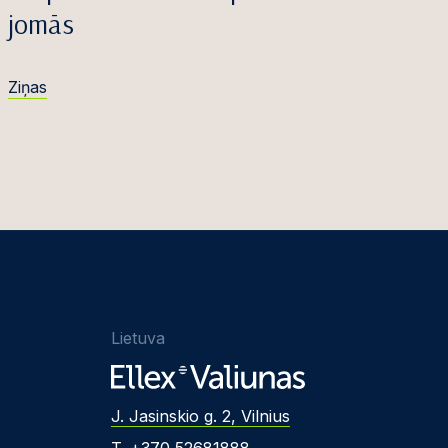
jomās
Ziņas
Lietuva
J. Jasinskio g. 2, Vilnius