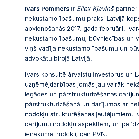
Ivars Pommers
ir
Ellex Kļaviņš
partneri
nekustamo īpašumu praksi Latvijā ko
apvienošanās 2017. gada februārī. Ivar
nekustamo īpašumu, būvniecības un vi
viņš vadīja nekustamo īpašumu un būv
advokātu birojā Latvijā.
Ivars konsultē ārvalstu investorus un
uzņēmējdarbības jomās jau vairāk nekā 1
iegādes un pārstrukturizēšanas darījum
pārstrukturizēšanā un darījumos ar ne
nodokļu strukturēšanas jautājumiem. Iv
darījumu nodokļu aspektiem, un palīdz
ienākuma nodokli, gan PVN.