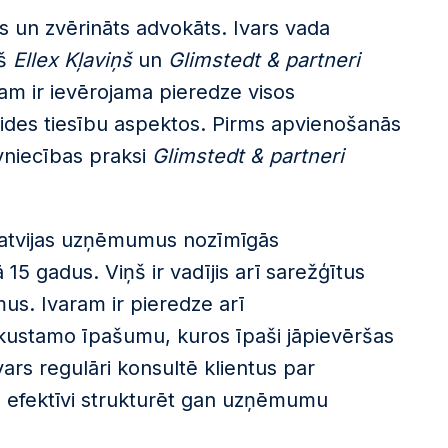
s un zvērināts advokāts. Ivars vada
pš
Ellex Kļaviņš
un
Glimstedt & partneri
am ir ievērojama pieredze visos
des tiesību aspektos. Pirms apvienošanās
niecības praksi
Glimstedt & partneri
 Latvijas uzņēmumus nozīmīgās
5 gadus. Viņš ir vadījis arī sarežģītus
us. Ivaram ir pieredze arī
kustamo īpašumu, kuros īpaši jāpievēršas
ars regulāri konsultē klientus par
 efektīvi strukturēt gan uzņēmumu