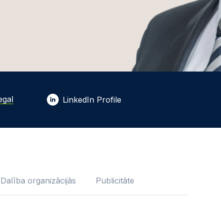
egal
LinkedIn Profile
Dalība organizācijās
Publicitāte