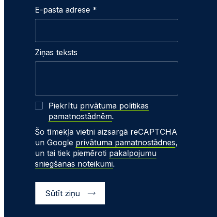
E-pasta adrese *
Ziņas teksts
Piekrītu
privātuma politikas
pamatnostādnēm
.
Šo tīmekļa vietni aizsargā reCAPTCHA
un Google
privātuma pamatnostādnes
,
un tai tiek piemēroti
pakalpojumu
sniegšanas noteikumi
.
Sūtīt ziņu