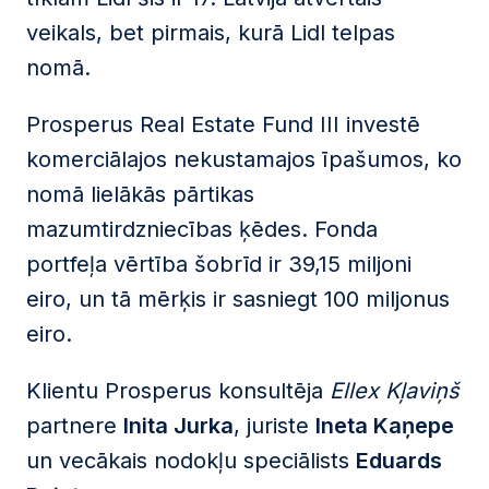
veikals, bet pirmais, kurā Lidl telpas
nomā.
Prosperus Real Estate Fund III investē
komerciālajos nekustamajos īpašumos, ko
nomā lielākās pārtikas
mazumtirdzniecības ķēdes. Fonda
portfeļa vērtība šobrīd ir 39,15 miljoni
eiro, un tā mērķis ir sasniegt 100 miljonus
eiro.
Klientu Prosperus konsultēja
Ellex Kļaviņš
partnere
Inita Jurka
, juriste
Ineta Kaņepe
un vecākais nodokļu speciālists
Eduards