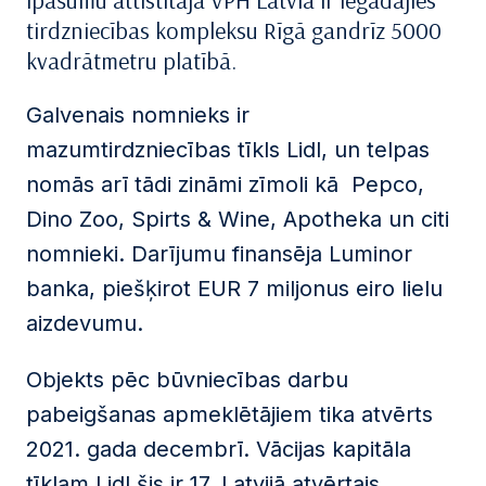
īpašumu attīstītāja VPH Latvia ir iegādājies
tirdzniecības kompleksu Rīgā gandrīz 5000
kvadrātmetru platībā.
Galvenais nomnieks ir
mazumtirdzniecības tīkls Lidl, un telpas
nomās arī tādi zināmi zīmoli kā Pepco,
Dino Zoo, Spirts & Wine, Apotheka un citi
nomnieki. Darījumu finansēja Luminor
banka, piešķirot EUR 7 miljonus eiro lielu
aizdevumu.
Objekts pēc būvniecības darbu
pabeigšanas apmeklētājiem tika atvērts
2021. gada decembrī. Vācijas kapitāla
tīklam Lidl šis ir 17. Latvijā atvērtais