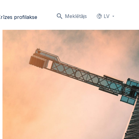
Meklētājs
LV
rīzes profilakse
Languages