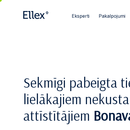
Eksperti
Pakalpojumi
Sekmīgi pabeigta t
lielākajiem nekus
attīstītājiem
Bonav