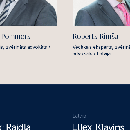
s Pommers
Roberts Rimša
is, zvērināts advokāts /
Vecākais eksperts, zvērin
advokāts / Latvija
Latvija