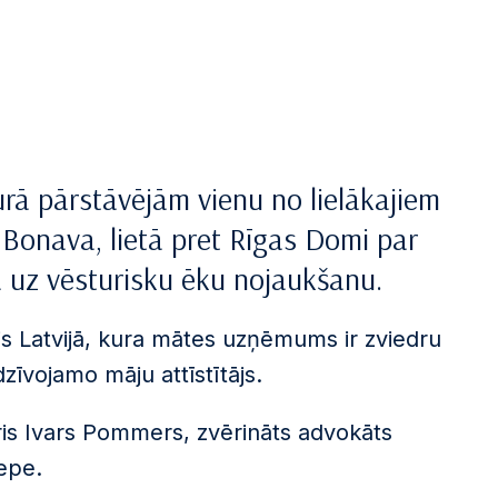
rā pārstāvējām vienu no lielākajiem
Bonava, lietā pret Rīgas Domi par
ā uz vēsturisku ēku nojaukšanu.
s Latvijā, kura mātes uzņēmums ir zviedru
īvojamo māju attīstītājs.
eris Ivars Pommers, zvērināts advokāts
ņepe.