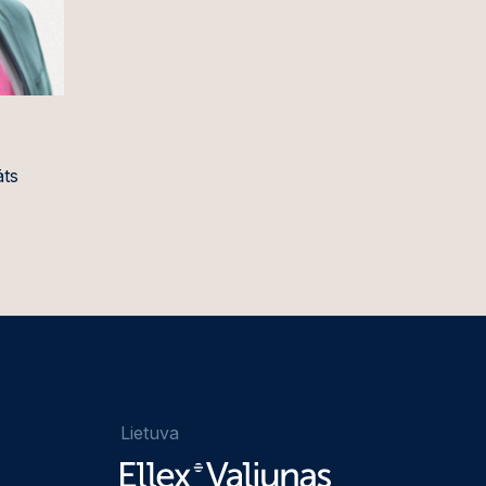
āts
Lietuva