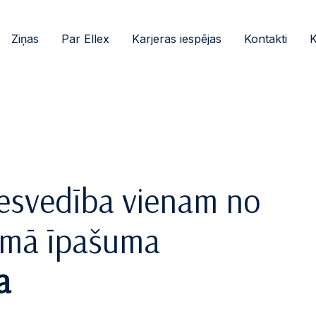
Ziņas
Par Ellex
Karjeras iespējas
Kontakti
K
iesvedība vienam no
tamā īpašuma
a