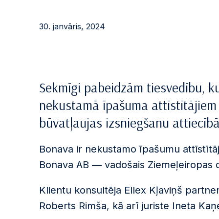
30. janvāris, 2024
Sekmīgi pabeidzām tiesvedību, ku
nekustamā īpašuma attīstītājiem 
būvatļaujas izsniegšanu attiecīb
Bonava ir nekustamo īpašumu attīstītāj
Bonava AB — vadošais Ziemeļeiropas dz
Klientu konsultēja Ellex Kļaviņš partn
Roberts Rimša, kā arī juriste Ineta Ka