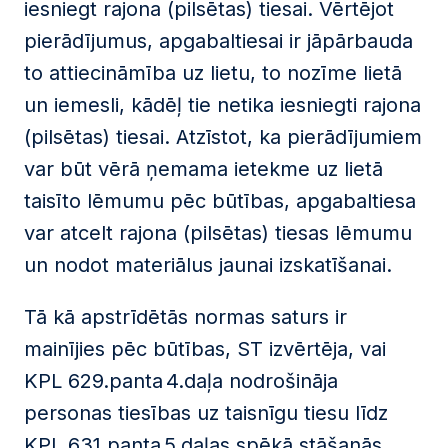
iesniegt rajona (pilsētas) tiesai. Vērtējot
pierādījumus, apgabaltiesai ir jāpārbauda
to attiecināmība uz lietu, to nozīme lietā
un iemesli, kādēļ tie netika iesniegti rajona
(pilsētas) tiesai. Atzīstot, ka pierādījumiem
var būt vērā ņemama ietekme uz lietā
taisīto lēmumu pēc būtības, apgabaltiesa
var atcelt rajona (pilsētas) tiesas lēmumu
un nodot materiālus jaunai izskatīšanai.
Tā kā apstrīdētās normas saturs ir
mainījies pēc būtības, ST izvērtēja, vai
KPL 629.panta 4.daļa nodrošināja
personas tiesības uz taisnīgu tiesu līdz
KPL 631.panta 5.daļas spēkā stāšanās