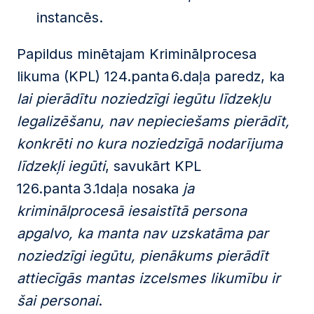
instancēs.
Papildus minētajam Kriminālprocesa
likuma (KPL) 124.panta 6.daļa paredz, ka
lai pierādītu noziedzīgi iegūtu līdzekļu
legalizēšanu, nav nepieciešams pierādīt,
konkrēti no kura noziedzīgā nodarījuma
līdzekļi iegūti
, savukārt KPL
126.panta 3.
1
daļa nosaka
ja
kriminālprocesā iesaistītā persona
apgalvo, ka manta nav uzskatāma par
noziedzīgi iegūtu, pienākums pierādīt
attiecīgās mantas izcelsmes likumību ir
šai personai
.