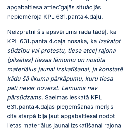
apgabaltiesa attiecīgajās situācijās
nepiemēroja KPL 631.panta 4.daļu.
Neizpratni šis apsvērums rada tādēļ, ka
KPL 631.panta 4.daļa nosaka, ka
izskatot
sūdzību vai protestu, tiesa atceļ rajona
(pilsētas) tiesas lēmumu un nosūta
materiālus jaunai izskatīšanai, ja konstatē
kādu šā likuma pārkāpumu, kuru tiesa
pati nevar novērst. Lēmums nav
pārsūdzams
. Saeimas ieskatā KPL
631.panta 4.daļas pieņemšanas mērķis
cita starpā bija ļaut apgabaltiesai nodot
lietas materiālus jaunai izskatīšanai rajona