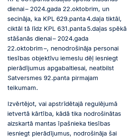
dienai
– 2024.gada 22.oktobrim, un
secināja, ka KPL 629.panta 4.daļa tiktāl,
ciktāl tā līdz KPL 631.panta 5.daļas spēkā
stāšanās dienai – 2024.gada
22.oktobrim
–, nenodrošināja personai
tiesības objektīvu iemeslu dēļ iesniegt
pierādījumus apgabaltiesai, neatbilst
Satversmes 92.panta pirmajam
teikumam.
Izvērtējot, vai apstrīdētajā regulējumā
ietvertā kārtība, kādā tika nodrošinātas
aizskartā mantas īpašnieka tiesības
iesniegt pierādījumus, nodrošināja šai