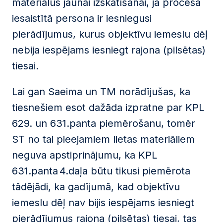
materiālus jaunai izskatīšanai, ja procesā
iesaistītā persona ir iesniegusi
pierādījumus, kurus objektīvu iemeslu dēļ
nebija iespējams iesniegt rajona (pilsētas)
tiesai.
Lai gan Saeima un TM norādījušas, ka
tiesnešiem esot dažāda izpratne par KPL
629. un 631.panta piemērošanu, tomēr
ST no tai pieejamiem lietas materiāliem
neguva apstiprinājumu, ka KPL
631.panta 4.daļa būtu tikusi piemērota
tādējādi, ka gadījumā, kad objektīvu
iemeslu dēļ nav bijis iespējams iesniegt
pierādījumus rajona (pilsētas) tiesai, tas