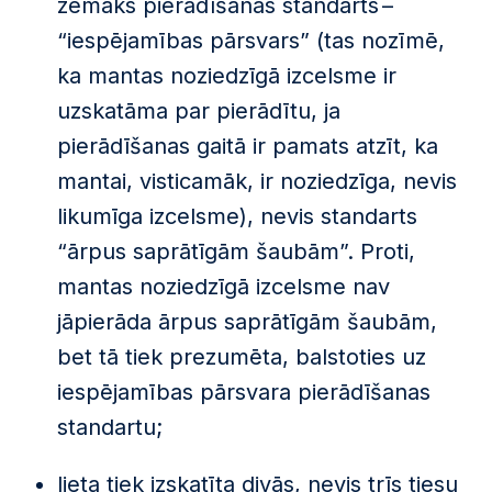
zemāks pierādīšanas standarts –
“iespējamības pārsvars” (tas nozīmē,
ka mantas noziedzīgā izcelsme ir
uzskatāma par pierādītu, ja
pierādīšanas gaitā ir pamats atzīt, ka
mantai, visticamāk, ir noziedzīga, nevis
likumīga izcelsme), nevis standarts
“ārpus saprātīgām šaubām”. Proti,
mantas noziedzīgā izcelsme nav
jāpierāda ārpus saprātīgām šaubām,
bet tā tiek prezumēta, balstoties uz
iespējamības pārsvara pierādīšanas
standartu;
lieta tiek izskatīta divās, nevis trīs tiesu