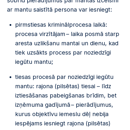
šobrīd pierādījumus par mantas izcelsmi
ar mantu saistītā persona var iesniegt:
pirmstiesas kriminālprocesa laikā:
procesa virzītājam – laika posmā starp
aresta uzlikšanu mantai un dienu, kad
tiek uzsākts process par noziedzīgi
iegūtu mantu;
tiesas procesā par noziedzīgi iegūtu
mantu: rajona (pilsētas) tiesai – līdz
iztiesāšanas pabeigšanas brīdim, bet
izņēmuma gadījumā – pierādījumus,
kurus objektīvu iemeslu dēļ nebija
iespējams iesniegt rajona (pilsētas)