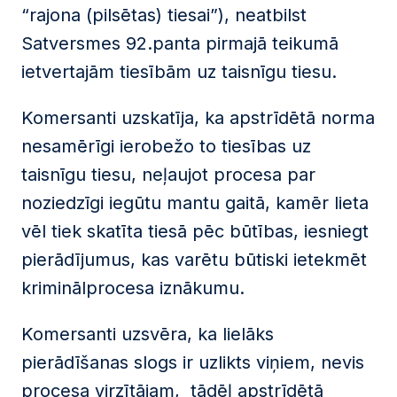
“rajona (pilsētas) tiesai”), neatbilst
Satversmes 92.panta pirmajā teikumā
ietvertajām tiesībām uz taisnīgu tiesu.
Komersanti uzskatīja, ka apstrīdētā norma
nesamērīgi ierobežo to tiesības uz
taisnīgu tiesu, neļaujot procesa par
noziedzīgi iegūtu mantu gaitā, kamēr lieta
vēl tiek skatīta tiesā pēc būtības, iesniegt
pierādījumus, kas varētu būtiski ietekmēt
kriminālprocesa iznākumu.
Komersanti uzsvēra, ka lielāks
pierādīšanas slogs ir uzlikts viņiem, nevis
procesa virzītājam, tādēļ apstrīdētā