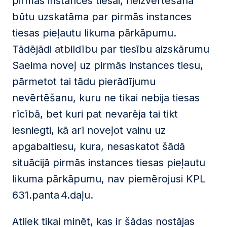
pirmās instances tiesai, neizvērtēšana
būtu uzskatāma par pirmās instances
tiesas pieļautu likuma pārkāpumu.
Tādējādi atbildību par tiesību aizskārumu
Saeima noveļ uz pirmās instances tiesu,
pārmetot tai tādu pierādījumu
nevērtēšanu, kuru ne tikai nebija tiesas
rīcībā, bet kuri pat nevarēja tai tikt
iesniegti, kā arī noveļot vainu uz
apgabaltiesu, kura, nesaskatot šādā
situācijā pirmās instances tiesas pieļautu
likuma pārkāpumu, nav piemērojusi KPL
631.panta 4.daļu.
Atliek tikai minēt, kas ir šādas nostājas