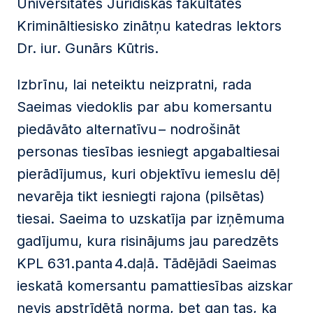
Universitātes Juridiskās fakultātes
Krimināltiesisko zinātņu katedras lektors
Dr. iur. Gunārs Kūtris.
Izbrīnu, lai neteiktu neizpratni, rada
Saeimas viedoklis par abu komersantu
piedāvāto alternatīvu – nodrošināt
personas tiesības iesniegt apgabaltiesai
pierādījumus, kuri objektīvu iemeslu dēļ
nevarēja tikt iesniegti rajona (pilsētas)
tiesai. Saeima to uzskatīja par izņēmuma
gadījumu, kura risinājums jau paredzēts
KPL 631.panta 4.daļā. Tādējādi Saeimas
ieskatā komersantu pamattiesības aizskar
nevis apstrīdētā norma, bet gan tas, ka