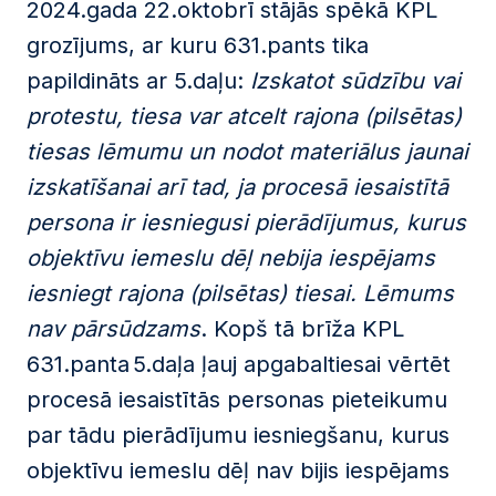
2024.gada 22.oktobrī stājās spēkā KPL
grozījums, ar kuru 631.pants tika
papildināts ar 5.daļu:
Izskatot sūdzību vai
protestu, tiesa var atcelt rajona (pilsētas)
tiesas lēmumu un nodot materiālus jaunai
izskatīšanai arī tad, ja procesā iesaistītā
persona ir iesniegusi pierādījumus, kurus
objektīvu iemeslu dēļ nebija iespējams
iesniegt rajona (pilsētas) tiesai. Lēmums
nav pārsūdzams
. Kopš tā brīža KPL
631.panta 5.daļa ļauj apgabaltiesai vērtēt
procesā iesaistītās personas pieteikumu
par tādu pierādījumu iesniegšanu, kurus
objektīvu iemeslu dēļ nav bijis iespējams