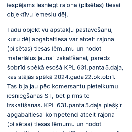
iespējams iesniegt rajona (pilsētas) tiesai
objektīvu iemeslu dēļ.
Tādu objektīvu apstākļu pastāvēšanu,
kuru dēļ apgabaltiesa var atcelt rajona
(pilsētas) tiesas lēmumu un nodot
materiālus jaunai izskatīšanai, paredz
šobrīd spēkā esošā KPL 631.panta 5.daļa,
kas stājās spēkā 2024.gada 22.oktobrī.
Tas bija jau pēc komersantu pieteikumu
iesniegšanas ST, bet pirms to
izskatīšanas. KPL 631.panta 5.daļa piešķir
apgabaltiesai kompetenci atcelt rajona
(pilsētas) tiesas lēmumu un nodot