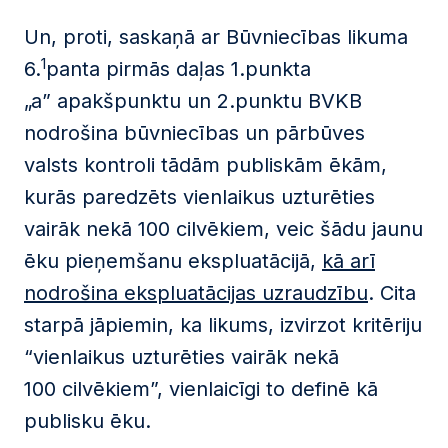
Un, proti, saskaņā ar Būvniecības likuma
1
6.
panta pirmās daļas 1.punkta
„a” apakšpunktu un 2.punktu BVKB
nodrošina būvniecības un pārbūves
valsts kontroli tādām publiskām ēkām,
kurās paredzēts vienlaikus uzturēties
vairāk nekā 100 cilvēkiem, veic šādu jaunu
ēku pieņemšanu ekspluatācijā,
kā arī
nodrošina ekspluatācijas uzraudzību
. Cita
starpā jāpiemin, ka likums, izvirzot kritēriju
“vienlaikus uzturēties vairāk nekā
100 cilvēkiem”, vienlaicīgi to definē kā
publisku ēku.