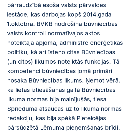
pārraudzībā esoša valsts pārvaldes
iestāde, kas darbojas kopš 2014.gada
1.oktobra. BVKB nodrošina būvniecības
valsts kontroli normatīvajos aktos
noteiktajā apjomā, administrē enerģētikas
politiku, kā arī īsteno citas Būvniecības
(un citos) likumos noteiktās funkcijas. Tā
kompetenci būvniecības jomā primāri
nosaka Būvniecības likums. Ņemot vērā,
ka lietas iztiesāšanas gaitā Būvniecības
likuma normas bija mainījušās, tiesa
Spriedumā atsaucās uz to likuma normas
redakciju, kas bija spēkā Pieteicējas
pārsūdzētā Lēmuma pieņemšanas brīdī.