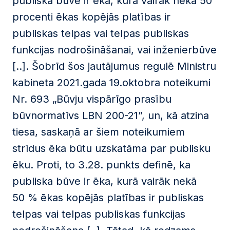
publiska būve ir ēka, kurā vairāk nekā 50
procenti ēkas kopējās platības ir
publiskas telpas vai telpas publiskas
funkcijas nodrošināšanai, vai inženierbūve
[..]. Šobrīd šos jautājumus regulē Ministru
kabineta 2021.gada 19.oktobra noteikumi
Nr. 693 „Būvju vispārīgo prasību
būvnormatīvs LBN 200-21”, un, kā atzina
tiesa, saskaņā ar šiem noteikumiem
strīdus ēka būtu uzskatāma par publisku
ēku. Proti, to 3.28. punkts definē, ka
publiska būve ir ēka, kurā vairāk nekā
50 % ēkas kopējās platības ir publiskas
telpas vai telpas publiskas funkcijas