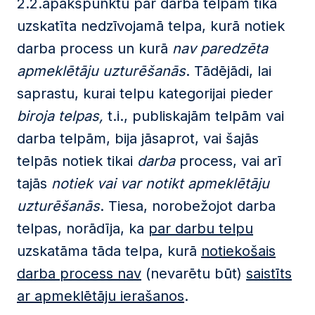
2.2.apakšpunktu par darba telpām tika
uzskatīta nedzīvojamā telpa, kurā notiek
darba process un kurā
nav paredzēta
apmeklētāju uzturēšanās
. Tādējādi, lai
saprastu, kurai telpu kategorijai pieder
biroja telpas,
t.i., publiskajām telpām vai
darba telpām, bija jāsaprot, vai šajās
telpās notiek tikai
darba
process, vai arī
tajās
notiek vai var notikt apmeklētāju
uzturēšanās
. Tiesa, norobežojot darba
telpas, norādīja, ka
par darbu telpu
uzskatāma tāda telpa, kurā
notiekošais
darba process nav
(nevarētu būt)
saistīts
ar apmeklētāju ierašanos
.