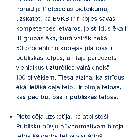
noraidīja Pieteicējas pieteikumu,
uzskatot, ka BVKB ir rīkojies savas
kompetences ietvaros, jo strīdus ēka ir
III grupas ēka, kurā vairāk nekā
50 procenti no kopējās platības ir
publiskas telpas, un tajā paredzēts
vienlaikus uzturēties vairāk nekā
100 cilvēkiem. Tiesa atzina, ka strīdus
ēkā lielākā daļa telpu ir biroja telpas,
kas pēc būtības ir publiskas telpas.
Pieteicēja uzskatīja, ka atbilstoši
Publisku būvju būvnormatīvam biroja
telpa kā darba telpa vispārīgā