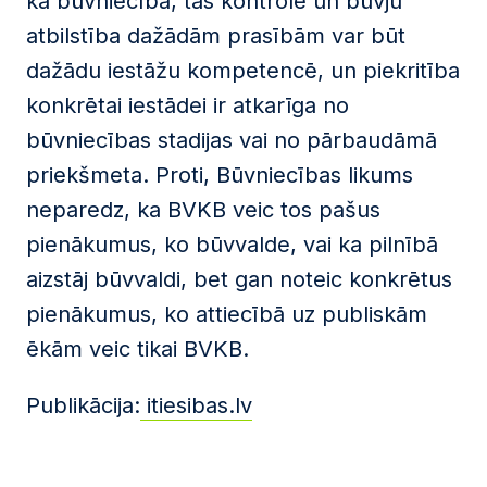
ka būvniecība, tās kontrole un būvju
atbilstība dažādām prasībām var būt
dažādu iestāžu kompetencē, un piekritība
konkrētai iestādei ir atkarīga no
būvniecības stadijas vai no pārbaudāmā
priekšmeta. Proti, Būvniecības likums
neparedz, ka BVKB veic tos pašus
pienākumus, ko būvvalde, vai ka pilnībā
aizstāj būvvaldi, bet gan noteic konkrētus
pienākumus, ko attiecībā uz publiskām
ēkām veic tikai BVKB.
Publikācija:
itiesibas.lv