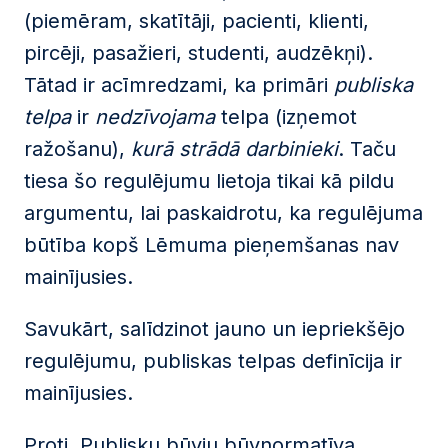
(piemēram, skatītāji, pacienti, klienti,
pircēji, pasažieri, studenti, audzēkņi).
Tātad ir acīmredzami, ka primāri
publiska
telpa
ir
nedzīvojama
telpa (izņemot
ražošanu),
kurā strādā darbinieki
. Taču
tiesa šo regulējumu lietoja tikai kā pildu
argumentu, lai paskaidrotu, ka regulējuma
būtība kopš Lēmuma pieņemšanas nav
mainījusies.
Savukārt, salīdzinot jauno un iepriekšējo
regulējumu, publiskas telpas definīcija ir
mainījusies.
Proti, Publisku būvju būvnormatīva