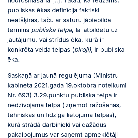
nodrošināšana [..]. Tātad, kā redzams,
publiskas ēkas definīcija faktiski
neatšķiras, taču ar saturu jāpiepilda
termins
publiska telpa
, lai atbildētu uz
jautājumu, vai strīdus ēka, kurā ir
konkrēta veida telpas (
biroji)
, ir publiska
ēka.
Saskaņā ar jaunā regulējuma (Ministru
kabineta 2021.gada 19.oktobra noteikumi
Nr. 693) 3.29.punktu publiska telpa ir
nedzīvojama telpa (izņemot ražošanas,
tehniskās un līdzīga lietojuma telpas),
kurā strādā darbinieki vai dažādus
pakalpojumus var saņemt apmeklētāji