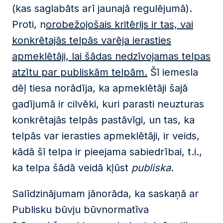
(kas saglabāts arī jaunajā regulējumā).
Proti, n
orobežojošais kritērijs ir tas, vai
konkrētajās telpās varēja ierasties
apmeklētāji, lai šādas nedzīvojamas telpas
atzītu par publiskām telpām.
Šī iemesla
dēļ tiesa norādīja, ka apmeklētāji šajā
gadījumā ir cilvēki, kuri parasti neuzturas
konkrētajās telpās pastāvīgi, un tas, ka
telpās var ierasties apmeklētāji, ir veids,
kādā šī telpa ir pieejama sabiedrībai, t.i.,
ka telpa šādā veidā kļūst
publiska
.
Salīdzinājumam jānorāda, ka saskaņā ar
Publisku būvju būvnormatīva