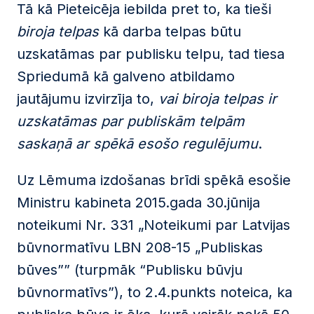
Tā kā Pieteicēja iebilda pret to, ka tieši
biroja telpas
kā darba telpas būtu
uzskatāmas par publisku telpu, tad tiesa
Spriedumā kā galveno atbildamo
jautājumu izvirzīja to,
vai biroja telpas ir
uzskatāmas par publiskām telpām
saskaņā ar spēkā esošo regulējumu
.
Uz Lēmuma izdošanas brīdi spēkā esošie
Ministru kabineta 2015.gada 30.jūnija
noteikumi Nr. 331 „Noteikumi par Latvijas
būvnormatīvu LBN 208-15 „Publiskas
būves”” (turpmāk “Publisku būvju
būvnormatīvs”), to 2.4.punkts noteica, ka