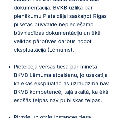
dokumentācija. BVKB uzlika par
pienākumu Pieteicējai saskaņot Rīgas
pilsētas būvvaldē nepieciešamo
būvniecības dokumentāciju un ēkā
veiktos pārbūves darbus nodot
ekspluatācijā (Lēmums).
Pieteicēja vērsās tiesā par minētā
BKVB Lēmuma atcelšanu, jo uzskatīja
ka ēkas ekspluatācijas uzraudzība nav
BKVB kompetencē, tajā skaitā, ka ēkā
esošās telpas nav publiskas telpas.
Pirmās un otrās instances tiesa