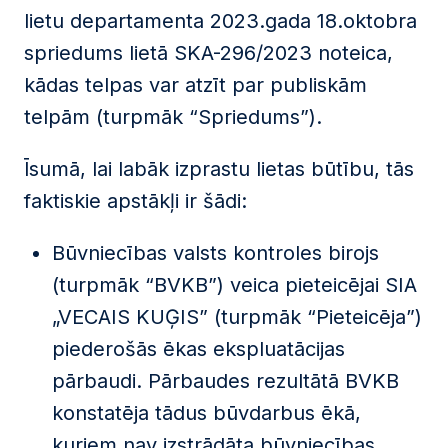
lietu departamenta 2023.gada 18.oktobra
spriedums lietā SKA-296/2023 noteica,
kādas telpas var atzīt par publiskām
telpām (turpmāk “Spriedums”).
Īsumā, lai labāk izprastu lietas būtību, tās
faktiskie apstākļi ir šādi:
Būvniecības valsts kontroles birojs
(turpmāk “BVKB”) veica pieteicējai SIA
„VECAIS KUĢIS” (turpmāk “Pieteicēja”)
piederošās ēkas ekspluatācijas
pārbaudi. Pārbaudes rezultātā BVKB
konstatēja tādus būvdarbus ēkā,
kuriem nav izstrādāta būvniecības