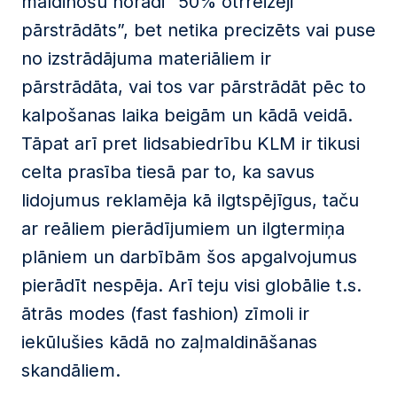
maldinošu norādi “50% otrreizēji
pārstrādāts”, bet netika precizēts vai puse
no izstrādājuma materiāliem ir
pārstrādāta, vai tos var pārstrādāt pēc to
kalpošanas laika beigām un kādā veidā.
Tāpat arī pret lidsabiedrību KLM ir tikusi
celta prasība tiesā par to, ka savus
lidojumus reklamēja kā ilgtspējīgus, taču
ar reāliem pierādījumiem un ilgtermiņa
plāniem un darbībām šos apgalvojumus
pierādīt nespēja. Arī teju visi globālie t.s.
ātrās modes (fast fashion) zīmoli ir
iekūlušies kādā no zaļmaldināšanas
skandāliem.