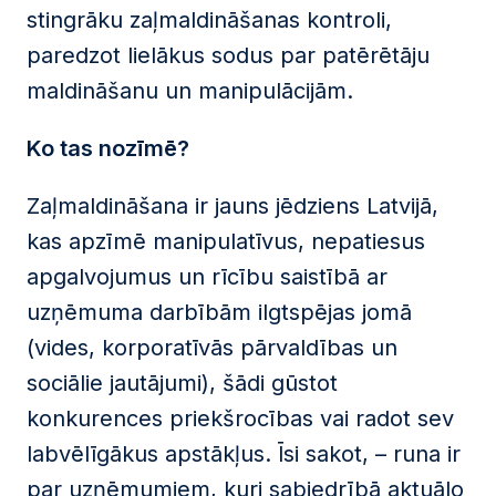
stingrāku zaļmaldināšanas kontroli,
paredzot lielākus sodus par patērētāju
maldināšanu un manipulācijām.
Ko tas nozīmē?
Zaļmaldināšana ir jauns jēdziens Latvijā,
kas apzīmē manipulatīvus, nepatiesus
apgalvojumus un rīcību saistībā ar
uzņēmuma darbībām ilgtspējas jomā
(vides, korporatīvās pārvaldības un
sociālie jautājumi), šādi gūstot
konkurences priekšrocības vai radot sev
labvēlīgākus apstākļus. Īsi sakot, – runa ir
par uzņēmumiem, kuri sabiedrībā aktuālo