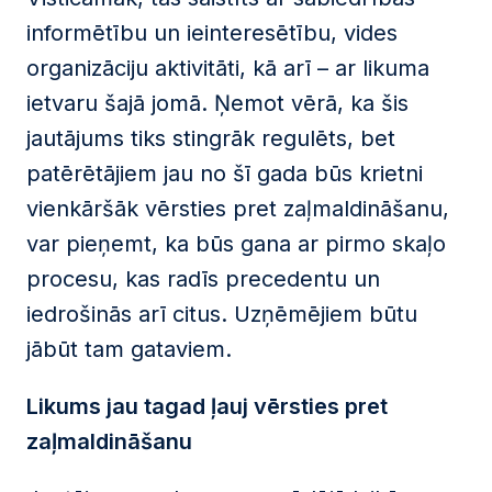
informētību un ieinteresētību, vides
organizāciju aktivitāti, kā arī – ar likuma
ietvaru šajā jomā. Ņemot vērā, ka šis
jautājums tiks stingrāk regulēts, bet
patērētājiem jau no šī gada būs krietni
vienkāršāk vērsties pret zaļmaldināšanu,
var pieņemt, ka būs gana ar pirmo skaļo
procesu, kas radīs precedentu un
iedrošinās arī citus. Uzņēmējiem būtu
jābūt tam gataviem.
Likums jau tagad ļauj vērsties pret
zaļmaldināšanu