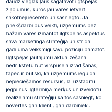
daudz vieglāk ļaus sagatavot ilgtspējas
ziņojumus, kuros jau varēs ietvert
sākotnēji iecerēto un sasniegto. Ja
priekšdarbi būs veikti, uzņēmums bez
bažām varēs izmantot ilgtspējas aspektus
savā mārketinga stratēģijā un strīda
gadījumā veiksmīgi savu pozīciju pamatot.
Ilgtspējas jautājumu aktualizēšana
nedrīkstētu būt virspusēja izrādīšanās,
tāpēc ir būtiski, ka uzņēmums iegulda
nepieciešamos resursus, lai uzstādītu
jēgpilnus ilgtermiņa mērķus un izveidotu
realizējamu stratēģiju kā tos sasniegt, ko
novērtēs gan klienti, gan darbinieki.