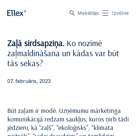
Meklētājs
Izvēlne
Zaļā sirdsapziņa.
Ko nozīmē
zaļmaldināšana un kādas var būt
tās sekas?
07. februāris, 2023
Būt zaļam ir modē. Uzņēmumu mārketinga
komunikācijā redzam saukļus, kuros ņirb tādi
jēdzieni, kā “zaļš”, “ekoloģisks”, “klimata