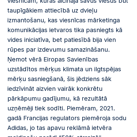
viesnīcām, kuras aicināja savus viesus būt
taupīgākiem attiecībā uz dvieļu
izmantošanu, kas viesnīcas mārketinga
komunikācijas ietvaros tika pasniegts kā
vides iniciatīva, bet patiesībā bija vien
rūpes par izdevumu samazināšanu.
Ņemot vērā Eiropas Savienības
uzstādītos mērķus klimata un ilgtspējas
mērķu sasniegšanā, šis jēdziens sāk
iedzīvināt aizvien vairāk konkrētu
pārkāpumu gadījumu, kā rezultātā
uzņēmēji tiek sodīti. Piemēram, 2021.
gadā Francijas regulators piemēroja sodu
Adidas, jo tas apavu reklāmā ietvēra