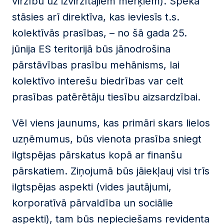
virzību uz izvirzītajiem mērķiem). Spēkā
stāsies arī direktīva, kas ieviesīs t.s.
kolektīvās prasības, – no šā gada 25.
jūnija ES teritorijā būs jānodrošina
pārstāvības prasību mehānisms, lai
kolektīvo interešu biedrības var celt
prasības patērētāju tiesību aizsardzībai.
Vēl viens jaunums, kas primāri skars lielos
uzņēmumus, būs vienota prasība sniegt
ilgtspējas pārskatus kopā ar finanšu
pārskatiem. Ziņojumā būs jāiekļauj visi trīs
ilgtspējas aspekti (vides jautājumi,
korporatīvā pārvaldība un sociālie
aspekti), tam būs nepieciešams revidenta