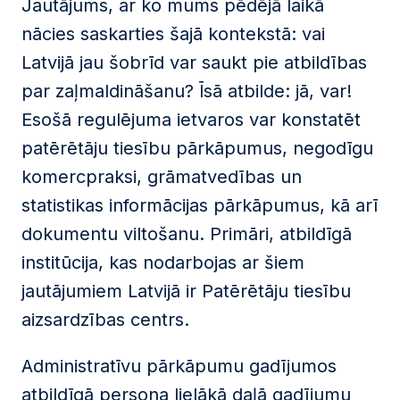
Jautājums, ar ko mums pēdējā laikā
nācies saskarties šajā kontekstā: vai
Latvijā jau šobrīd var saukt pie atbildības
par zaļmaldināšanu? Īsā atbilde: jā, var!
Esošā regulējuma ietvaros var konstatēt
patērētāju tiesību pārkāpumus, negodīgu
komercpraksi, grāmatvedības un
statistikas informācijas pārkāpumus, kā arī
dokumentu viltošanu. Primāri, atbildīgā
institūcija, kas nodarbojas ar šiem
jautājumiem Latvijā ir Patērētāju tiesību
aizsardzības centrs.
Administratīvu pārkāpumu gadījumos
atbildīgā persona lielākā daļā gadījumu