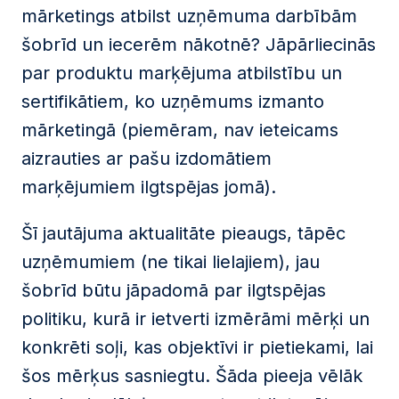
mārketings atbilst uzņēmuma darbībām
šobrīd un iecerēm nākotnē? Jāpārliecinās
par produktu marķējuma atbilstību un
sertifikātiem, ko uzņēmums izmanto
mārketingā (piemēram, nav ieteicams
aizrauties ar pašu izdomātiem
marķējumiem ilgtspējas jomā).
Šī jautājuma aktualitāte pieaugs, tāpēc
uzņēmumiem (ne tikai lielajiem), jau
šobrīd būtu jāpadomā par ilgtspējas
politiku, kurā ir ietverti izmērāmi mērķi un
konkrēti soļi, kas objektīvi ir pietiekami, lai
šos mērķus sasniegtu. Šāda pieeja vēlāk