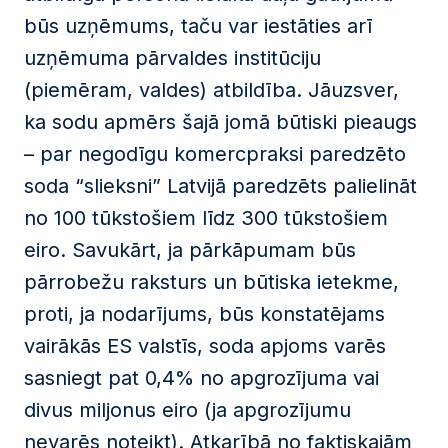
būs uzņēmums, taču var iestāties arī
uzņēmuma pārvaldes institūciju
(piemēram, valdes) atbildība. Jāuzsver,
ka sodu apmērs šajā jomā būtiski pieaugs
– par negodīgu komercpraksi paredzēto
soda “slieksni” Latvijā paredzēts palielināt
no 100 tūkstošiem līdz 300 tūkstošiem
eiro. Savukārt, ja pārkāpumam būs
pārrobežu raksturs un būtiska ietekme,
proti, ja nodarījums, būs konstatējams
vairākās ES valstīs, soda apjoms varēs
sasniegt pat 0,4% no apgrozījuma vai
divus miljonus eiro (ja apgrozījumu
nevarēs noteikt). Atkarībā no faktiskajām