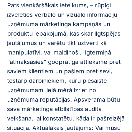
Pats vienkāršākais ieteikums, – rūpīgi
izvēlēties verbālo un vizuālo informāciju
uzņēmuma mārketinga kampaņās un
produktu iepakojumā, kas skar ilgtspējas
jautājumus un varētu tikt uztverti kā
manipulatīvi, vai maldinoši. Ilgtermiņā
“atmaksāsies” godprātīga attieksme pret
saviem klientiem un pašiem pret sevi,
tostarp darbiniekiem, kuru piesaiste
uzņēmumam lielā mērā izriet no
uzņēmuma reputācijas. Apsverama būtu
sava mārketinga atbilstības audita
veikšana, lai konstatētu, kāda ir pašreizējā
situācija. Aktuālākais jautājums: Vai mūsu