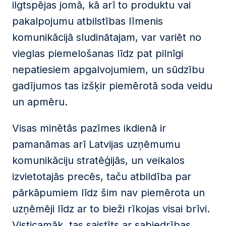
ilgtspējas jomā, kā arī to produktu vai
pakalpojumu atbilstības līmenis
komunikācijā sludinātajam, var variēt no
vieglas piemelošanas līdz pat pilnīgi
nepatiesiem apgalvojumiem, un sūdzību
gadījumos tas izšķir piemērotā soda veidu
un apmēru.
Visas minētās pazīmes ikdienā ir
pamanāmas arī Latvijas uzņēmumu
komunikāciju stratēģijās, un veikalos
izvietotajās precēs, taču atbildība par
pārkāpumiem līdz šim nav piemērota un
uzņēmēji līdz ar to bieži rīkojas visai brīvi.
Visticamāk, tas saistīts ar sabiedrības