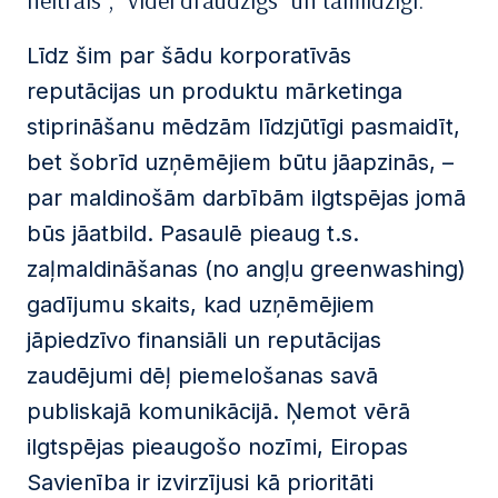
neitrāls”, “videi draudzīgs” un tamlīdzīgi.
Līdz šim par šādu korporatīvās
reputācijas un produktu mārketinga
stiprināšanu mēdzām līdzjūtīgi pasmaidīt,
bet šobrīd uzņēmējiem būtu jāapzinās, –
par maldinošām darbībām ilgtspējas jomā
būs jāatbild. Pasaulē pieaug t.s.
zaļmaldināšanas (no angļu greenwashing)
gadījumu skaits, kad uzņēmējiem
jāpiedzīvo finansiāli un reputācijas
zaudējumi dēļ piemelošanas savā
publiskajā komunikācijā. Ņemot vērā
ilgtspējas pieaugošo nozīmi, Eiropas
Savienība ir izvirzījusi kā prioritāti