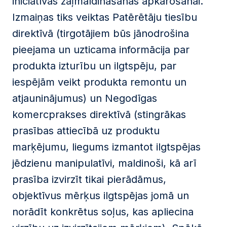
iniciatīvas zaļmaldināšanas apkarošanai.
Izmaiņas tiks veiktas Patērētāju tiesību
direktīvā (tirgotājiem būs jānodrošina
pieejama un uzticama informācija par
produkta izturību un ilgtspēju, par
iespējām veikt produkta remontu un
atjauninājumus) un Negodīgas
komercprakses direktīvā (stingrākas
prasības attiecībā uz produktu
marķējumu, liegums izmantot ilgtspējas
jēdzienu manipulatīvi, maldinoši, kā arī
prasība izvirzīt tikai pierādāmus,
objektīvus mērķus ilgtspējas jomā un
norādīt konkrētus soļus, kas apliecina