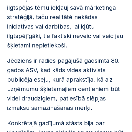
ilgtspējas tēmu iekļauj savā mārketinga
stratēģijā, taču realitātē nekādas
iniciatīvas vai darbības, lai kļūtu
ilgtspējīgāki, tie faktiski neveic vai veic jau
šķietami nepietiekoši.
Jēdziens ir radies pagājušā gadsimta 80.
gados ASV, kad kāds vides aktīvists
publicēja eseju, kurā aprakstīja, kā aiz
uzņēmumu šķietamajiem centieniem būt
videi draudzīgiem, patiesībā slēpjas
izmaksu samazināšanas mērķi.
Konkrētajā gadījumā stāsts bija par