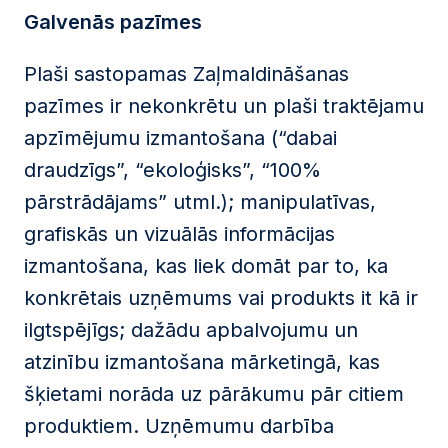
Galvenās pazīmes
Plaši sastopamas Zaļmaldināšanas
pazīmes ir nekonkrētu un plaši traktējamu
apzīmējumu izmantošana (“dabai
draudzīgs”, “ekoloģisks”, “100%
pārstrādājams” utml.); manipulatīvas,
grafiskās un vizuālās informācijas
izmantošana, kas liek domāt par to, ka
konkrētais uzņēmums vai produkts it kā ir
ilgtspējīgs; dažādu apbalvojumu un
atzinību izmantošana mārketingā, kas
šķietami norāda uz pārākumu pār citiem
produktiem. Uzņēmumu darbība