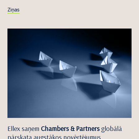
Ziņas
Ellex saņem
Chambers & Partners
globālā
pārskata augstākos novērtējumus