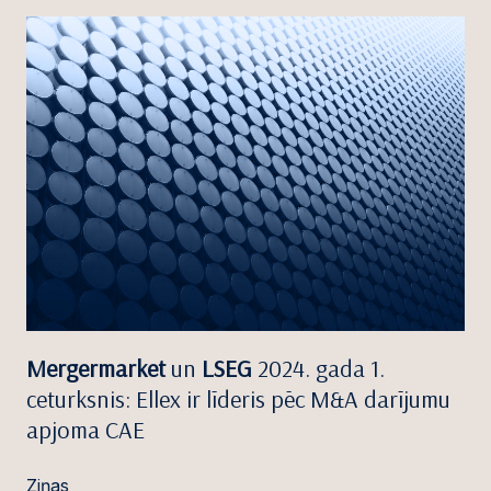
Mergermarket
un
LSEG
2024. gada 1.
ceturksnis: Ellex ir līderis pēc M&A darījumu
apjoma CAE
Ziņas