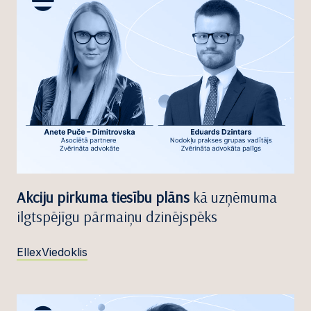
Akciju pirkuma tiesību plāns
kā uzņēmuma
ilgtspējīgu pārmaiņu dzinējspēks
EllexViedoklis