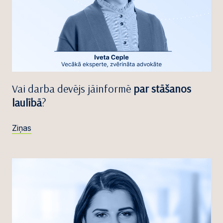
Vai darba devējs jāinformē
par stāšanos
laulībā
?
Ziņas