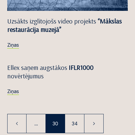
Uzsākts izglītojošs video projekts
“Mākslas
restaurācija muzejā”
Ziņas
Ellex saņem augstākos
IFLR1000
novērtējumus
Ziņas
...
30
34