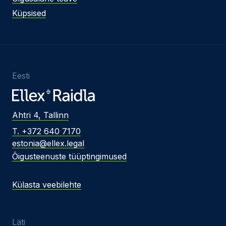
Küpsised
Eesti
Ahtri 4, Tallinn
T. +372 640 7170
estonia@ellex.legal
Õigusteenuste tüüptingimused
Külasta veebilehte
Läti