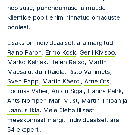
hoolsuse, pühendumuse ja muude
klientide poolt enim hinnatud omaduste
poolest.
Lisaks on individuaalselt ära märgitud
Raino Paron
,
Ermo Kosk
,
Gerli Kivisoo
,
Marko Kairjak
,
Helen Ratso
,
Martin
Mäesalu
,
Jüri Raidla
,
Risto Vahimets
,
Sven Papp
,
Martin Käerdi
,
Arne Ots
,
Toomas Vaher
,
Anton Sigal
,
Hanna Pahk
,
Ants Nõmper
,
Mari Must
,
Martin Triipan
ja
Jaanus Ikla
. Meie ülebaltilisest
meeskonnast märgiti individuaalselt ära
54 eksperti.