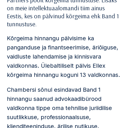
Partners poolt kõrgeima tunnustuse. Lisaks
on meie intellektuaalomandi tiim ainus
Eestis, kes on pälvinud kõrgeima ehk Band 1
tunnustuse.
Kõrgeima hinnangu pälvisime ka
panganduse ja finantseerimise, äriõiguse,
vaidluste lahendamise ja kinnisvara
valdkonnas. Ülebaltiliselt pälvis Ellex
kõrgeima hinnangu koguni 13 valdkonnas.
Chambersi sõnul esindavad Band 1
hinnangu saanud advokaadibürood
valdkonna tippe oma tehnilise juriidilise
suutlikkuse, professionaalsuse,
klienditeeninduse, ärilise nutikuse,