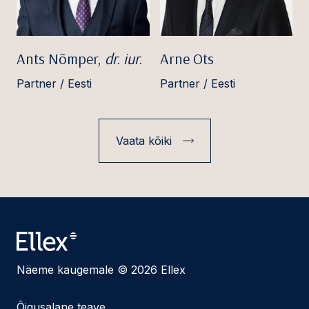
Ants Nõmper,
dr. iur.
Arne Ots
Partner / Eesti
Partner / Eesti
Vaata kõiki
Näeme kaugemale © 2026 Ellex
Õigusalane teave