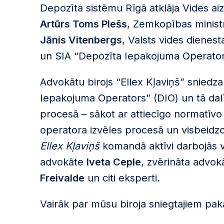
Depozīta sistēmu Rīgā atklāja Vides aiz
Artūrs Toms Plešs
, Zemkopības minis
Jānis Vitenbergs
, Valsts vides dienes
un SIA “Depozīta Iepakojuma Operator
Advokātu birojs “Ellex Kļaviņš” sniedza
Iepakojuma Operators” (DIO) un tā dal
procesā – sākot ar attiecīgo normatīvo 
operatora izvēles procesā un visbeidzot
Ellex Kļaviņš
komandā aktīvi darbojās 
advokāte
Iveta Ceple
, zvērināta advok
Freivalde
un citi eksperti.
Vairāk par mūsu biroja sniegtajiem pa