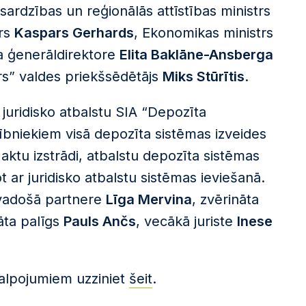
sardzības un reģionālās attīstības ministrs
trs
Kaspars Gerhards
, Ekonomikas ministrs
ta ģenerāldirektore
Elita Baklāne-Ansberga
s” valdes priekšsēdētājs
Miks Stūrītis
.
 juridisko atbalstu SIA “Depozīta
ībniekiem visā depozīta sistēmas izveides
aktu izstrādi, atbalstu depozīta sistēmas
 ar juridisko atbalstu sistēmas ieviešanā.
vadošā partnere
Līga Mervina
, zvērināta
āta palīgs
Pauls Ančs
, vecākā juriste
Inese
kalpojumiem uzziniet
šeit
.