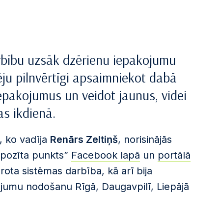
arbību uzsāk dzērienu iepakojumu
ēju pilnvērtīgi apsaimniekot dabā
epakojumus un veidot jaunus, videi
s ikdienā.
, ko vadīja
Renārs Zeltiņš
, norisinājās
epozīta punkts”
Facebook lapā
un
portālā
rota sistēmas darbība, kā arī bija
jumu nodošanu Rīgā, Daugavpilī, Liepājā