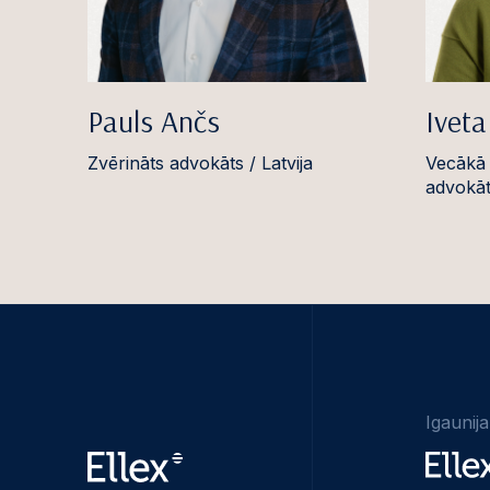
Pauls Ančs
Iveta
Zvērināts advokāts / Latvija
Vecākā 
advokāte
Igaunija