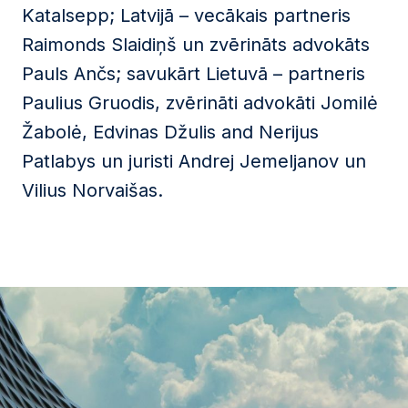
Katalsepp; Latvijā – vecākais partneris
Raimonds Slaidiņš un zvērināts advokāts
Pauls Ančs; savukārt Lietuvā – partneris
Paulius Gruodis, zvērināti advokāti Jomilė
Žabolė, Edvinas Džulis and Nerijus
Patlabys un juristi Andrej Jemeljanov un
Vilius Norvaišas.