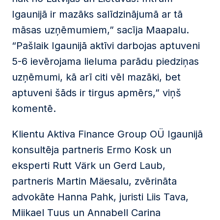
Igaunijā ir mazāks salīdzinājumā ar tā
māsas uzņēmumiem,” sacīja Maapalu.
“Pašlaik Igaunijā aktīvi darbojas aptuveni
5-6 ievērojama lieluma parādu piedziņas
uzņēmumi, kā arī citi vēl mazāki, bet
aptuveni šāds ir tirgus apmērs,” viņš
komentē.
Klientu Aktiva Finance Group OÜ Igaunijā
konsultēja partneris Ermo Kosk un
eksperti Rutt Värk un Gerd Laub,
partneris Martin Mäesalu, zvērināta
advokāte Hanna Pahk, juristi Liis Tava,
Miikael Tuus un Annabell Carina