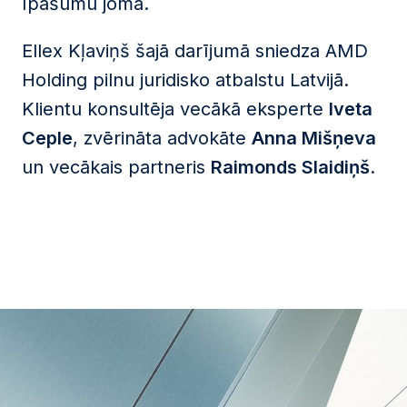
īpašumu jomā.
Ellex Kļaviņš šajā darījumā sniedza AMD
Holding pilnu juridisko atbalstu Latvijā.
Klientu konsultēja vecākā eksperte
Iveta
Ceple
, zvērināta advokāte
Anna Mišņeva
un vecākais partneris
Raimonds Slaidiņš
.