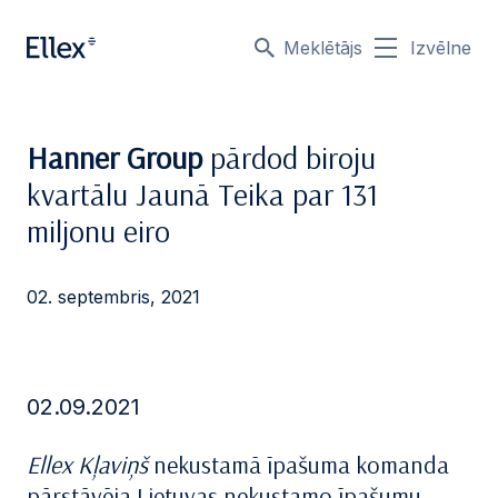
Meklētājs
Izvēlne
Hanner Group
pārdod biroju
kvartālu Jaunā Teika par 131
miljonu eiro
02. septembris, 2021
02.09.2021
Ellex Kļaviņš
nekustamā īpašuma komanda
pārstāvēja Lietuvas nekustamo īpašumu