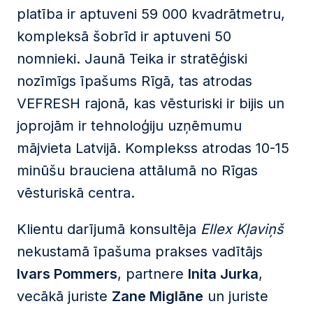
platība ir aptuveni 59 000 kvadrātmetru,
kompleksā šobrīd ir aptuveni 50
nomnieki. Jaunā Teika ir stratēģiski
nozīmīgs īpašums Rīgā, tas atrodas
VEFRESH rajonā, kas vēsturiski ir bijis un
joprojām ir tehnoloģiju uzņēmumu
mājvieta Latvijā. Komplekss atrodas 10-15
minūšu brauciena attālumā no Rīgas
vēsturiskā centra.
Klientu darījumā konsultēja
Ellex Kļaviņš
nekustamā īpašuma prakses vadītājs
Ivars Pommers
, partnere
Inita Jurka
,
vecākā juriste
Zane Miglāne
un juriste