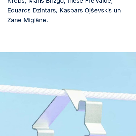
Krebs, Māris Brizgo, Inese Freivalde,
Eduards Dzintars, Kaspars Oļševskis un
Zane Miglāne.