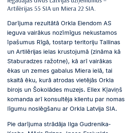
iegādājās divus Latvijas uzņēmumus –
Artilērijas 55 SIA un Miera 22 SIA.
Darījuma rezultātā Orkla Eiendom AS
ieguva vairākus nozīmīgus nekustamos
īpašumus Rīgā, tostarp teritoriju Tallinas
un Artilērijas ielas krustojumā (zināma kā
Staburadzes ražotne), kā arī vairākas
ēkas un zemes gabalus Miera ielā, tai
skaitā ēku, kurā atrodas vietējās Orkla
birojs un Šokolādes muzejs. Ellex Kļaviņš
komanda arī konsultēja klientu par nomas
līgumu noslēgšanu ar Orkla Latvija SIA.
Pie darījuma strādāja Ilga Gudrenika-