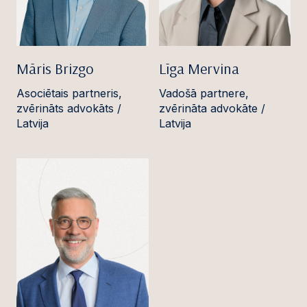
Māris Brizgo
Līga Mervina
Asociētais partneris,
Vadošā partnere,
zvērināts advokāts /
zvērināta advokāte /
Latvija
Latvija