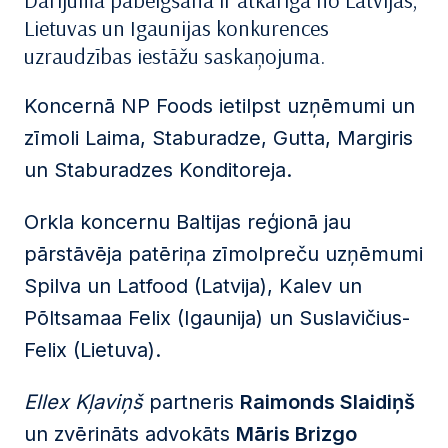
Darījuma pabeigšana ir atkarīga no Latvijas,
Lietuvas un Igaunijas konkurences
uzraudzības iestāžu saskaņojuma.
Koncernā NP Foods ietilpst uzņēmumi un
zīmoli Laima, Staburadze, Gutta, Margiris
un Staburadzes Konditoreja.
Orkla koncernu Baltijas reģionā jau
pārstāvēja patēriņa zīmolpreču uzņēmumi
Spilva un Latfood (Latvija), Kalev un
Põltsamaa Felix (Igaunija) un Suslavičius-
Felix (Lietuva).
Ellex Kļaviņš
partneris
Raimonds Slaidiņš
un zvērināts advokāts
Māris Brizgo