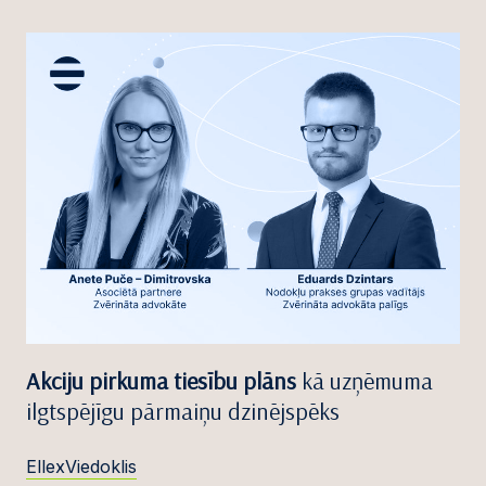
Akciju pirkuma tiesību plāns
kā uzņēmuma
ilgtspējīgu pārmaiņu dzinējspēks
EllexViedoklis