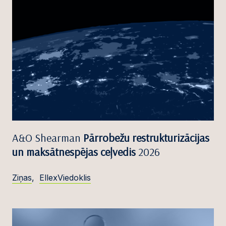
A&O Shearman
Pārrobežu restrukturizācijas
un maksātnespējas ceļvedis
2026
Ziņas
,
EllexViedoklis