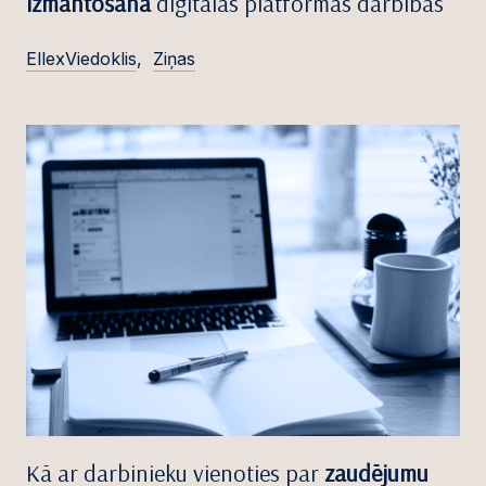
izmantošana
digitālās platformas darbībās
EllexViedoklis
,
Ziņas
Kā ar darbinieku vienoties par
zaudējumu