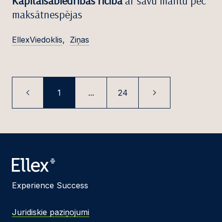
Kapitālsabiedrības rīcība
ar savu mantu pēc
maksātnespējas
EllexViedoklis
,
Ziņas
1
...
24
Experience Success
Juridiskie paziņojumi