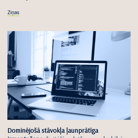
Ziņas
Dominējošā stāvokļa ļaunprātīga