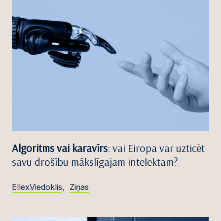
Algoritms vai karavīrs
: vai Eiropa var uzticēt
savu drošību mākslīgajam intelektam?
EllexViedoklis
,
Ziņas