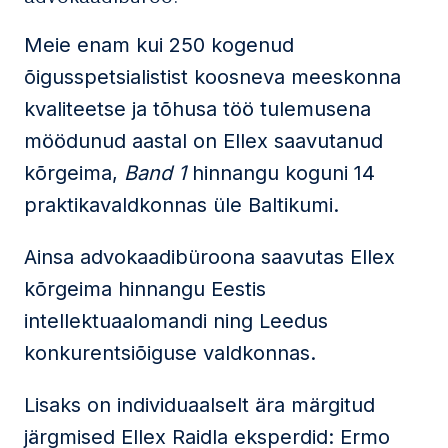
Meie enam kui 250 kogenud
õigusspetsialistist koosneva meeskonna
kvaliteetse ja tõhusa töö tulemusena
möödunud aastal on Ellex saavutanud
kõrgeima,
Band 1
hinnangu koguni 14
praktikavaldkonnas üle Baltikumi.
Ainsa advokaadibüroona saavutas Ellex
kõrgeima hinnangu Eestis
intellektuaalomandi ning Leedus
konkurentsiõiguse valdkonnas.
Lisaks on individuaalselt ära märgitud
järgmised Ellex Raidla eksperdid:
Ermo