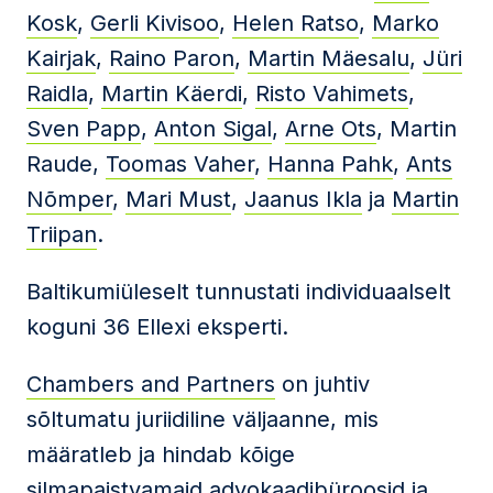
Kosk
,
Gerli Kivisoo
,
Helen Ratso
,
Marko
Kairjak
,
Raino Paron
,
Martin Mäesalu
,
Jüri
Raidla
,
Martin Käerdi
,
Risto Vahimets
,
Sven Papp
,
Anton Sigal
,
Arne Ots
, Martin
Raude,
Toomas Vaher
,
Hanna Pahk
,
Ants
Nõmper
,
Mari Must
,
Jaanus Ikla
ja
Martin
Triipan
.
Baltikumiüleselt tunnustati individuaalselt
koguni 36 Ellexi eksperti.
Chambers and Partners
on juhtiv
sõltumatu juriidiline väljaanne, mis
määratleb ja hindab kõige
silmapaistvamaid advokaadibüroosid ja