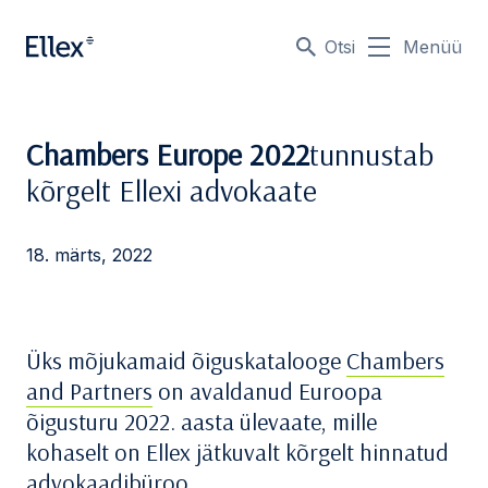
Otsi
Menüü
Chambers Europe 2022
tunnustab
kõrgelt Ellexi advokaate
18. märts, 2022
Üks mõjukamaid õiguskatalooge
Chambers
and Partners
on avaldanud Euroopa
õigusturu 2022. aasta ülevaate, mille
kohaselt on Ellex jätkuvalt kõrgelt hinnatud
advokaadibüroo.